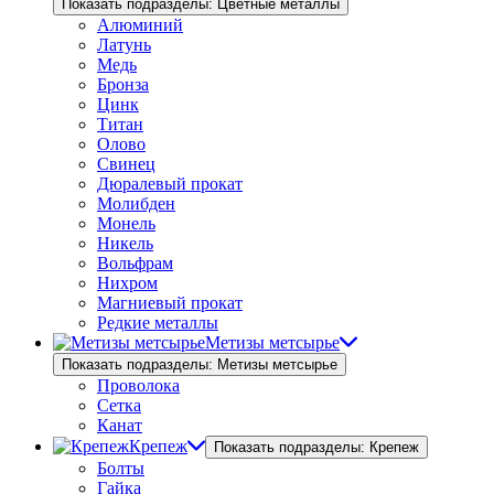
Показать подразделы: Цветные металлы
Алюминий
Латунь
Медь
Бронза
Цинк
Титан
Олово
Свинец
Дюралевый прокат
Молибден
Монель
Никель
Вольфрам
Нихром
Магниевый прокат
Редкие металлы
Метизы метсырье
Показать подразделы: Метизы метсырье
Проволока
Сетка
Канат
Крепеж
Показать подразделы: Крепеж
Болты
Гайка