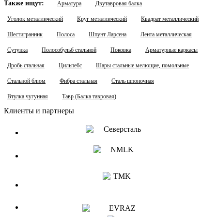
Также ищут:
Арматура
Двутавровая балка
Уголок металлический
Круг металлический
Квадрат металлический
Шестигранник
Полоса
Шпунт Ларсена
Лента металлическая
Сутунка
Полособульб стальной
Поковка
Арматурные каркасы
Дробь стальная
Цильпебс
Шары стальные мелющие, помольные
Стальной блюм
Фибра стальная
Сталь шпоночная
Втулка чугунная
Тавр (Балка тавровая)
Клиенты и партнеры