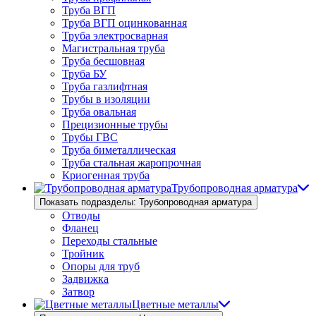
Труба ВГП
Труба ВГП оцинкованная
Труба электросварная
Магистральная труба
Труба бесшовная
Труба БУ
Труба газлифтная
Трубы в изоляции
Труба овальная
Прецизионные трубы
Трубы ГВС
Труба биметаллическая
Труба стальная жаропрочная
Криогенная труба
Трубопроводная арматура
Показать подразделы: Трубопроводная арматура
Отводы
Фланец
Переходы стальные
Тройник
Опоры для труб
Задвижка
Затвор
Цветные металлы