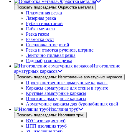
Обработка металла
Показать подразделы: Обработка металла
Плазменная резка
Лазерная резка
Рубка гильотиной
Гибка металла
Резка газом
Размотка бухт
Сверловка отверстий
Резка и отмотка рулонов, штрипс
Ленточно-пильная резка
Гидроабразивная резка
Изготовление
арматурных каркасов
Показать подразделы: Изготовление арматурных каркасов
Пространственные арматурные каркасы
Каркасы арматурные для стены в грунте
Круглые арматурные каркасы
Плоские арматурные каркасы
Арматурные каркасы для буронабивных свай
Изоляция труб
Показать подразделы: Изоляция труб
ВУС изоляция труб
ЦПП изоляция труб
УС изоляция труб