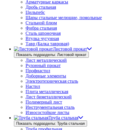
Арматурные каркасы
Дробь стальная
Цильпебс
Шары стальные мелющие, помольные
Стальной блюм
Фибра стальная
Сталь шпоночная
Втулка чугунная
Тавр (Балка тавровая)
Листовой прокат
Показать подразделы: Листовой прокат
Лист металлический
Рулонный прокат
Профнастил
Доборные элементы
Электротехническая сталь
Настил
Плита металлическая
Лист биметаллический
Полимерный лист
Инструментальная сталь
Износостойкие листы
Труба стальная
Показать подразделы: Труба стальная
Труба профильная