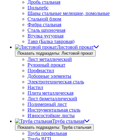
Дробь стальная
Цильпебс
Шары стальные мелющие, помольные
Стальной блюм
Фибра стальная
Сталь шпоночная
Втулка чугунная
Тавр (Балка тавровая)
Листовой прокат
Показать подразделы: Листовой прокат
Лист металлический
Рулонный прокат
Профнастил
Доборные элементы
Электротехническая сталь
Настил
Плита металлическая
Лист биметаллический
Полимерный лист
Инструментальная сталь
Износостойкие листы
Труба стальная
Показать подразделы: Труба стальная
Труба профильная
Труба ВГП