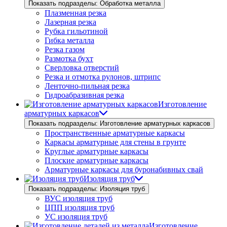
Показать подразделы: Обработка металла
Плазменная резка
Лазерная резка
Рубка гильотиной
Гибка металла
Резка газом
Размотка бухт
Сверловка отверстий
Резка и отмотка рулонов, штрипс
Ленточно-пильная резка
Гидроабразивная резка
Изготовление
арматурных каркасов
Показать подразделы: Изготовление арматурных каркасов
Пространственные арматурные каркасы
Каркасы арматурные для стены в грунте
Круглые арматурные каркасы
Плоские арматурные каркасы
Арматурные каркасы для буронабивных свай
Изоляция труб
Показать подразделы: Изоляция труб
ВУС изоляция труб
ЦПП изоляция труб
УС изоляция труб
Изготовление