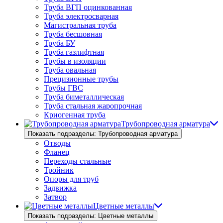
Труба ВГП оцинкованная
Труба электросварная
Магистральная труба
Труба бесшовная
Труба БУ
Труба газлифтная
Трубы в изоляции
Труба овальная
Прецизионные трубы
Трубы ГВС
Труба биметаллическая
Труба стальная жаропрочная
Криогенная труба
Трубопроводная арматура
Показать подразделы: Трубопроводная арматура
Отводы
Фланец
Переходы стальные
Тройник
Опоры для труб
Задвижка
Затвор
Цветные металлы
Показать подразделы: Цветные металлы