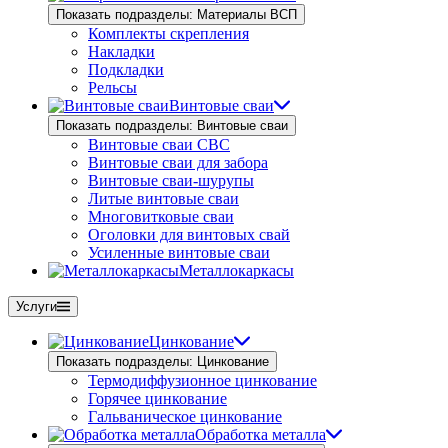
Показать подразделы: Материалы ВСП
Комплекты скрепления
Накладки
Подкладки
Рельсы
Винтовые сваи
Показать подразделы: Винтовые сваи
Винтовые сваи СВС
Винтовые сваи для забора
Винтовые сваи-шурупы
Литые винтовые сваи
Многовитковые сваи
Оголовки для винтовых свай
Усиленные винтовые сваи
Металлокаркасы
Услуги
Цинкование
Показать подразделы: Цинкование
Термодиффузионное цинкование
Горячее цинкование
Гальваническое цинкование
Обработка металла