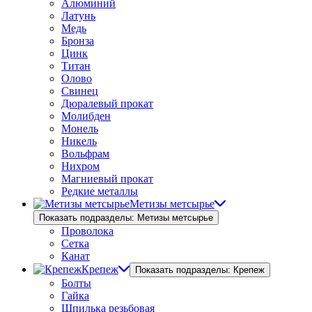
Алюминий
Латунь
Медь
Бронза
Цинк
Титан
Олово
Свинец
Дюралевый прокат
Молибден
Монель
Никель
Вольфрам
Нихром
Магниевый прокат
Редкие металлы
Метизы метсырье
Показать подразделы: Метизы метсырье
Проволока
Сетка
Канат
Крепеж
Показать подразделы: Крепеж
Болты
Гайка
Шпилька резьбовая