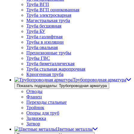
Труба ВГП
Труба ВГП оцинкованная
Труба электросварная
Магистральная труба
Труба бесшовная
Труба БУ
Труба газлифтная
Трубы в изоляции
Труба овальная
Прецизионные трубы
Трубы ГВС
Труба биметаллическая
Труба стальная жаропрочная
Криогенная труба
Трубопроводная арматура
Показать подразделы: Трубопроводная арматура
Отводы
Фланец
Переходы стальные
Тройник
Опоры для труб
Задвижка
Затвор
Цветные металлы