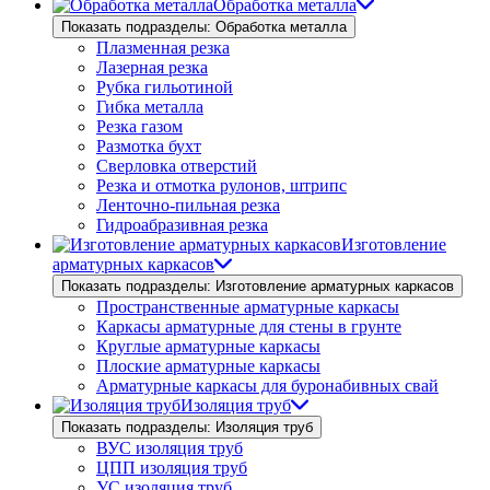
Обработка металла
Показать подразделы: Обработка металла
Плазменная резка
Лазерная резка
Рубка гильотиной
Гибка металла
Резка газом
Размотка бухт
Сверловка отверстий
Резка и отмотка рулонов, штрипс
Ленточно-пильная резка
Гидроабразивная резка
Изготовление
арматурных каркасов
Показать подразделы: Изготовление арматурных каркасов
Пространственные арматурные каркасы
Каркасы арматурные для стены в грунте
Круглые арматурные каркасы
Плоские арматурные каркасы
Арматурные каркасы для буронабивных свай
Изоляция труб
Показать подразделы: Изоляция труб
ВУС изоляция труб
ЦПП изоляция труб
УС изоляция труб