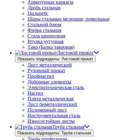
Арматурные каркасы
Дробь стальная
Цильпебс
Шары стальные мелющие, помольные
Стальной блюм
Фибра стальная
Сталь шпоночная
Втулка чугунная
Тавр (Балка тавровая)
Листовой прокат
Показать подразделы: Листовой прокат
Лист металлический
Рулонный прокат
Профнастил
Доборные элементы
Электротехническая сталь
Настил
Плита металлическая
Лист биметаллический
Полимерный лист
Инструментальная сталь
Износостойкие листы
Труба стальная
Показать подразделы: Труба стальная
Труба профильная