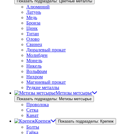
Показать подразделы: Цветные металлы
Алюминий
Латунь
Медь
Бронза
Цинк
Титан
Олово
Свинец
Дюралевый прокат
Молибден
Монель
Никель
Вольфрам
Нихром
Магниевый прокат
Редкие металлы
Метизы метсырье
Показать подразделы: Метизы метсырье
Проволока
Сетка
Канат
Крепеж
Показать подразделы: Крепеж
Болты
Гайка