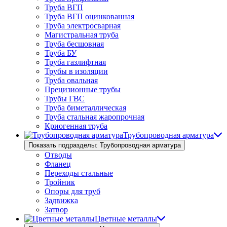
Труба ВГП
Труба ВГП оцинкованная
Труба электросварная
Магистральная труба
Труба бесшовная
Труба БУ
Труба газлифтная
Трубы в изоляции
Труба овальная
Прецизионные трубы
Трубы ГВС
Труба биметаллическая
Труба стальная жаропрочная
Криогенная труба
Трубопроводная арматура
Показать подразделы: Трубопроводная арматура
Отводы
Фланец
Переходы стальные
Тройник
Опоры для труб
Задвижка
Затвор
Цветные металлы