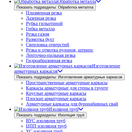
Обработка металла
Показать подразделы: Обработка металла
Плазменная резка
Лазерная резка
Рубка гильотиной
Гибка металла
Резка газом
Размотка бухт
Сверловка отверстий
Резка и отмотка рулонов, штрипс
Ленточно-пильная резка
Гидроабразивная резка
Изготовление
арматурных каркасов
Показать подразделы: Изготовление арматурных каркасов
Пространственные арматурные каркасы
Каркасы арматурные для стены в грунте
Круглые арматурные каркасы
Плоские арматурные каркасы
Арматурные каркасы для буронабивных свай
Изоляция труб
Показать подразделы: Изоляция труб
ВУС изоляция труб
ЦПП изоляция труб
УС изоляция труб