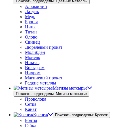
Показать подразделы: Цветные металлы
Алюминий
Латунь
Медь
Бронза
Цинк
Титан
Олово
Свинец
Дюралевый прокат
Молибден
Монель
Никель
Вольфрам
Нихром
Магниевый прокат
Редкие металлы
Метизы метсырье
Показать подразделы: Метизы метсырье
Проволока
Сетка
Канат
Крепеж
Показать подразделы: Крепеж
Болты
Гайка