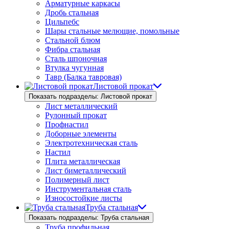
Арматурные каркасы
Дробь стальная
Цильпебс
Шары стальные мелющие, помольные
Стальной блюм
Фибра стальная
Сталь шпоночная
Втулка чугунная
Тавр (Балка тавровая)
Листовой прокат
Показать подразделы: Листовой прокат
Лист металлический
Рулонный прокат
Профнастил
Доборные элементы
Электротехническая сталь
Настил
Плита металлическая
Лист биметаллический
Полимерный лист
Инструментальная сталь
Износостойкие листы
Труба стальная
Показать подразделы: Труба стальная
Труба профильная