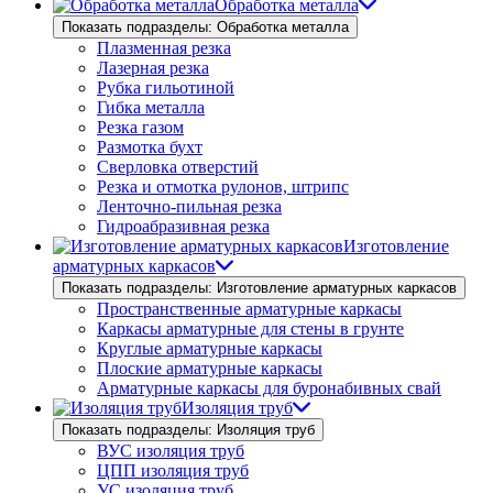
Обработка металла
Показать подразделы: Обработка металла
Плазменная резка
Лазерная резка
Рубка гильотиной
Гибка металла
Резка газом
Размотка бухт
Сверловка отверстий
Резка и отмотка рулонов, штрипс
Ленточно-пильная резка
Гидроабразивная резка
Изготовление
арматурных каркасов
Показать подразделы: Изготовление арматурных каркасов
Пространственные арматурные каркасы
Каркасы арматурные для стены в грунте
Круглые арматурные каркасы
Плоские арматурные каркасы
Арматурные каркасы для буронабивных свай
Изоляция труб
Показать подразделы: Изоляция труб
ВУС изоляция труб
ЦПП изоляция труб
УС изоляция труб