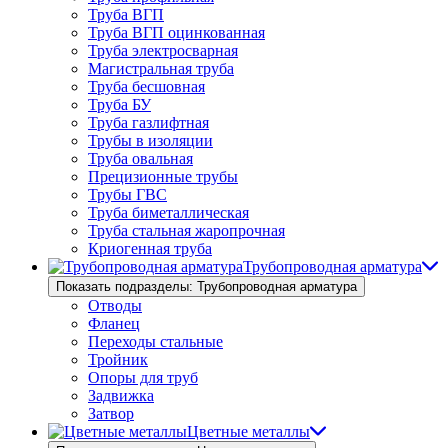
Труба ВГП
Труба ВГП оцинкованная
Труба электросварная
Магистральная труба
Труба бесшовная
Труба БУ
Труба газлифтная
Трубы в изоляции
Труба овальная
Прецизионные трубы
Трубы ГВС
Труба биметаллическая
Труба стальная жаропрочная
Криогенная труба
Трубопроводная арматура
Показать подразделы: Трубопроводная арматура
Отводы
Фланец
Переходы стальные
Тройник
Опоры для труб
Задвижка
Затвор
Цветные металлы