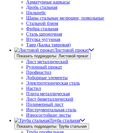
Арматурные каркасы
Дробь стальная
Цильпебс
Шары стальные мелющие, помольные
Стальной блюм
Фибра стальная
Сталь шпоночная
Втулка чугунная
Тавр (Балка тавровая)
Листовой прокат
Показать подразделы: Листовой прокат
Лист металлический
Рулонный прокат
Профнастил
Доборные элементы
Электротехническая сталь
Настил
Плита металлическая
Лист биметаллический
Полимерный лист
Инструментальная сталь
Износостойкие листы
Труба стальная
Показать подразделы: Труба стальная
Труба профильная