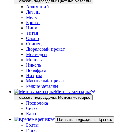
Показать подразделы: Цветные металлы
Алюминий
Латунь
Медь
Бронза
Цинк
Титан
Олово
Свинец
Дюралевый прокат
Молибден
Монель
Никель
Вольфрам
Нихром
Магниевый прокат
Редкие металлы
Метизы метсырье
Показать подразделы: Метизы метсырье
Проволока
Сетка
Канат
Крепеж
Показать подразделы: Крепеж
Болты
Гайка