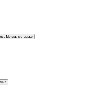
елы: Метизы метсырье
ения