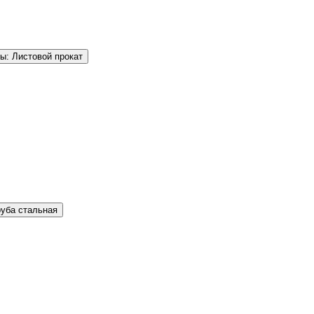
ы: Листовой прокат
руба стальная