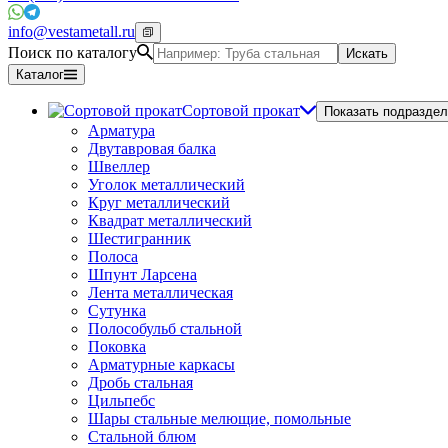
info@vestametall.ru
Поиск по каталогу
Искать
Каталог
Сортовой прокат
Показать подраздел
Арматура
Двутавровая балка
Швеллер
Уголок металлический
Круг металлический
Квадрат металлический
Шестигранник
Полоса
Шпунт Ларсена
Лента металлическая
Сутунка
Полособульб стальной
Поковка
Арматурные каркасы
Дробь стальная
Цильпебс
Шары стальные мелющие, помольные
Стальной блюм