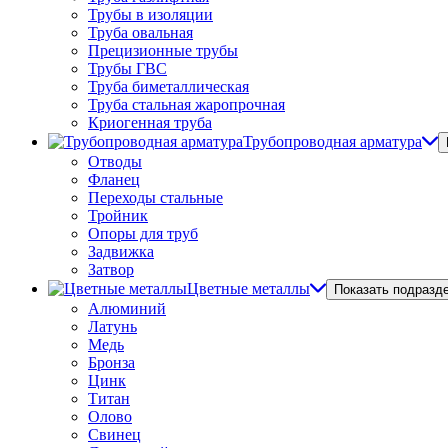
Трубы в изоляции
Труба овальная
Прецизионные трубы
Трубы ГВС
Труба биметаллическая
Труба стальная жаропрочная
Криогенная труба
Трубопроводная арматура
Отводы
Фланец
Переходы стальные
Тройник
Опоры для труб
Задвижка
Затвор
Цветные металлы
Показать подразд
Алюминий
Латунь
Медь
Бронза
Цинк
Титан
Олово
Свинец