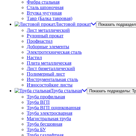
Фибра стальная
Сталь шпоночная
Втулка чугунная
Тавр (Балка тавровая)
Листовой прокат
Показать подраздел
Лист металлический
Рулонный прокат
Профнастил
Доборные элементы
Электротехническая сталь
Настил
Плита металлическая
Лист биметаллический
Полимерный лист
Инструментальная сталь
Износостойкие листы
Труба стальная
Показать подразделы: Т
Труба профильная
Труба ВГП
Труба ВГП оцинкованная
Труба электросварная
Магистральная труба
Труба бесшовная
Труба БУ
Труба газлифтная