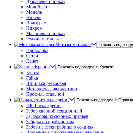
Дюралевый прокат
Молибден
Монель
Никель
Вольфрам
Нихром
Магниевый прокат
Редкие металлы
Метизы метсырье
Показать подразд
Проволока
Сетка
Канат
Крепеж
Показать подразделы: Крепеж
Болты
Гайка
Шпилька резьбовая
Металлическая пластина
Профиль стальной
Ограждения
Показать подразделы: Огражд
ПКЛ ограждения
Забор сварной секционный
3Д заборы из сварных прутьев
Заборы из профнастила
Забор из сетки рабицы в секциях
Временные строительные ограждения