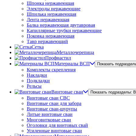
Шпонка нержавеющая
Электроды нержавеющие
Шпилька нержавеющая
Лента нержавеющая
Балка нержавеющая двутавровая
Капиллярные трубки нержавеющие
Поковка нержавеющая
Тавр нержавеющий
Сетка
Металлочерепица
Профнастил
Материалы ВСП
Показать подраздел
Комплекты скрепления
Накладки
Подкладки
Рельсы
Винтовые сваи
Показать подразделы: 
Винтовые сваи СВС
Винтовые сваи для забора
Винтовые сваи-шурупы
Литые винтовые сваи
Многовитковые сваи
Оголовки для винтовых свай
Усиленные винтовые сваи