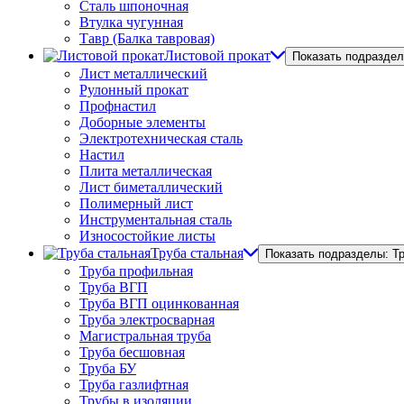
Сталь шпоночная
Втулка чугунная
Тавр (Балка тавровая)
Листовой прокат
Показать подраздел
Лист металлический
Рулонный прокат
Профнастил
Доборные элементы
Электротехническая сталь
Настил
Плита металлическая
Лист биметаллический
Полимерный лист
Инструментальная сталь
Износостойкие листы
Труба стальная
Показать подразделы: Т
Труба профильная
Труба ВГП
Труба ВГП оцинкованная
Труба электросварная
Магистральная труба
Труба бесшовная
Труба БУ
Труба газлифтная
Трубы в изоляции