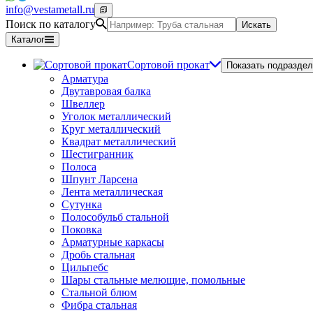
info@vestametall.ru
Поиск по каталогу
Искать
Каталог
Сортовой прокат
Показать подраздел
Арматура
Двутавровая балка
Швеллер
Уголок металлический
Круг металлический
Квадрат металлический
Шестигранник
Полоса
Шпунт Ларсена
Лента металлическая
Сутунка
Полособульб стальной
Поковка
Арматурные каркасы
Дробь стальная
Цильпебс
Шары стальные мелющие, помольные
Стальной блюм
Фибра стальная