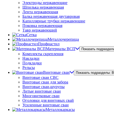
Электроды нержавеющие
Шпилька нержавеющая
Лента нержавеющая
Балка нержавеющая двутавровая
Капиллярные трубки нержавеющие
Поковка нержавеющая
Тавр нержавеющий
Сетка
Металлочерепица
Профнастил
Материалы ВСП
Показать подраздел
Комплекты скрепления
Накладки
Подкладки
Рельсы
Винтовые сваи
Показать подразделы: 
Винтовые сваи СВС
Винтовые сваи для забора
Винтовые сваи-шурупы
Литые винтовые сваи
Многовитковые сваи
Оголовки для винтовых свай
Усиленные винтовые сваи
Металлокаркасы