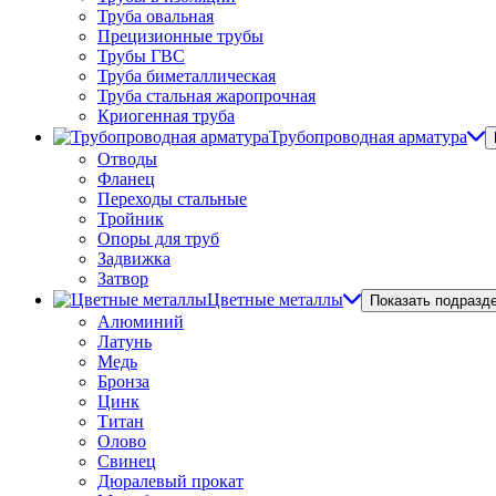
Труба овальная
Прецизионные трубы
Трубы ГВС
Труба биметаллическая
Труба стальная жаропрочная
Криогенная труба
Трубопроводная арматура
Отводы
Фланец
Переходы стальные
Тройник
Опоры для труб
Задвижка
Затвор
Цветные металлы
Показать подразд
Алюминий
Латунь
Медь
Бронза
Цинк
Титан
Олово
Свинец
Дюралевый прокат