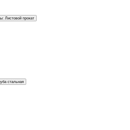
ы: Листовой прокат
руба стальная