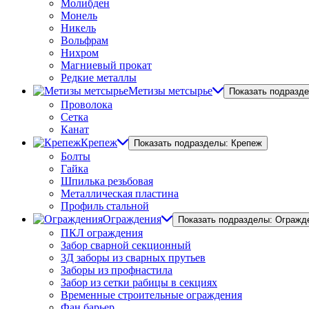
Молибден
Монель
Никель
Вольфрам
Нихром
Магниевый прокат
Редкие металлы
Метизы метсырье
Показать подразд
Проволока
Сетка
Канат
Крепеж
Показать подразделы: Крепеж
Болты
Гайка
Шпилька резьбовая
Металлическая пластина
Профиль стальной
Ограждения
Показать подразделы: Огражд
ПКЛ ограждения
Забор сварной секционный
3Д заборы из сварных прутьев
Заборы из профнастила
Забор из сетки рабицы в секциях
Временные строительные ограждения
Фан барьер