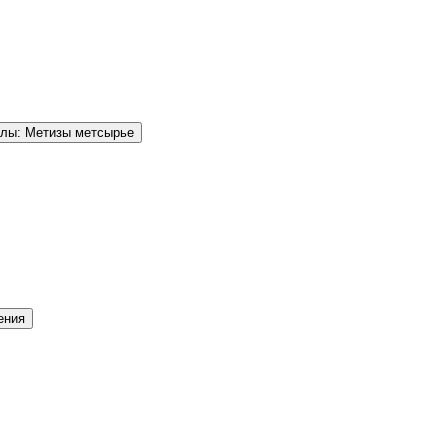
елы: Метизы метсырье
ения