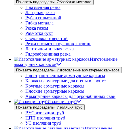
Показать подразделы: Обработка металла
Плазменная резка
Лазерная резка
Рубка гильотиной
Гибка металла
Резка газом
Размотка бухт
Сверловка отверстий
Резка и отмотка рулонов, штрипс
Ленточно-пильная резка
Гидроабразивная резка
Изготовление
арматурных каркасов
Показать подразделы: Изготовление арматурных каркасов
Пространственные арматурные каркасы
Каркасы арматурные для стены в грунте
Круглые арматурные каркасы
Плоские арматурные каркасы
Арматурные каркасы для буронабивных свай
Изоляция труб
Показать подразделы: Изоляция труб
ВУС изоляция труб
ЦПП изоляция труб
УС изоляция труб
Изготовление