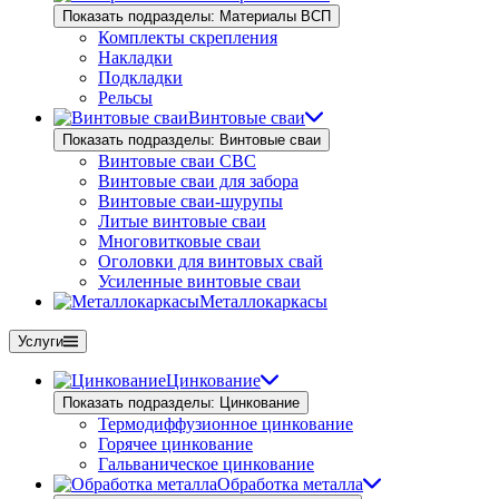
Показать подразделы: Материалы ВСП
Комплекты скрепления
Накладки
Подкладки
Рельсы
Винтовые сваи
Показать подразделы: Винтовые сваи
Винтовые сваи СВС
Винтовые сваи для забора
Винтовые сваи-шурупы
Литые винтовые сваи
Многовитковые сваи
Оголовки для винтовых свай
Усиленные винтовые сваи
Металлокаркасы
Услуги
Цинкование
Показать подразделы: Цинкование
Термодиффузионное цинкование
Горячее цинкование
Гальваническое цинкование
Обработка металла