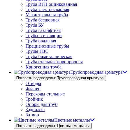
Труба ВГП оцинкованная
Труба электросварная
Магистральная труба
Труба бесшовная
Труба БУ
Труба газлифтная
Трубы в изоляции
Труба овальная
Прецизионные трубы
Трубы ГВС
Труба биметаллическая
Труба стальная жаропрочная
Криогенная труба
Трубопроводная арматура
Показать подразделы: Трубопроводная арматура
Отводы
Фланец
Переходы стальные
Тройник
Опоры для труб
Задвижка
Затвор
Цветные металлы
Показать подразделы: Цветные металлы