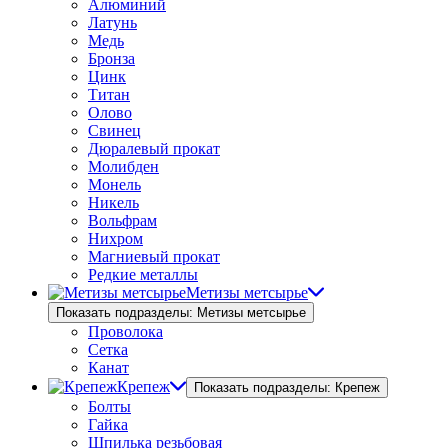
Алюминий
Латунь
Медь
Бронза
Цинк
Титан
Олово
Свинец
Дюралевый прокат
Молибден
Монель
Никель
Вольфрам
Нихром
Магниевый прокат
Редкие металлы
Метизы метсырье
Показать подразделы: Метизы метсырье
Проволока
Сетка
Канат
Крепеж
Показать подразделы: Крепеж
Болты
Гайка
Шпилька резьбовая