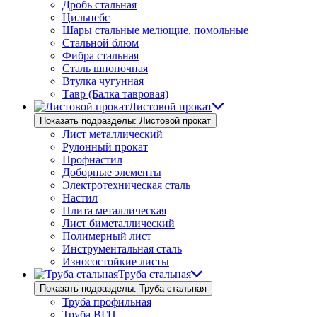
Дробь стальная
Цильпебс
Шары стальные мелющие, помольные
Стальной блюм
Фибра стальная
Сталь шпоночная
Втулка чугунная
Тавр (Балка тавровая)
Листовой прокат
Показать подразделы: Листовой прокат
Лист металлический
Рулонный прокат
Профнастил
Доборные элементы
Электротехническая сталь
Настил
Плита металлическая
Лист биметаллический
Полимерный лист
Инструментальная сталь
Износостойкие листы
Труба стальная
Показать подразделы: Труба стальная
Труба профильная
Труба ВГП