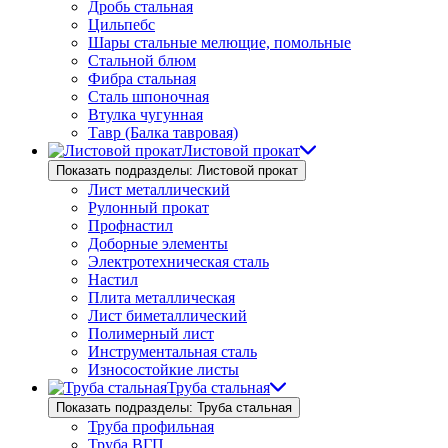
Дробь стальная
Цильпебс
Шары стальные мелющие, помольные
Стальной блюм
Фибра стальная
Сталь шпоночная
Втулка чугунная
Тавр (Балка тавровая)
Листовой прокат
Показать подразделы: Листовой прокат
Лист металлический
Рулонный прокат
Профнастил
Доборные элементы
Электротехническая сталь
Настил
Плита металлическая
Лист биметаллический
Полимерный лист
Инструментальная сталь
Износостойкие листы
Труба стальная
Показать подразделы: Труба стальная
Труба профильная
Труба ВГП