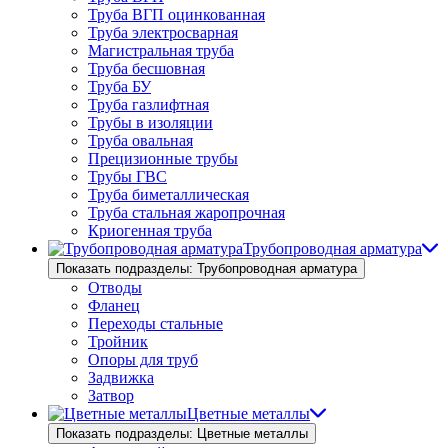
Труба ВГП оцинкованная
Труба электросварная
Магистральная труба
Труба бесшовная
Труба БУ
Труба газлифтная
Трубы в изоляции
Труба овальная
Прецизионные трубы
Трубы ГВС
Труба биметаллическая
Труба стальная жаропрочная
Криогенная труба
Трубопроводная арматура
Показать подразделы: Трубопроводная арматура
Отводы
Фланец
Переходы стальные
Тройник
Опоры для труб
Задвижка
Затвор
Цветные металлы
Показать подразделы: Цветные металлы