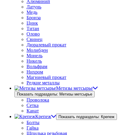
Алюминий
Латунь
Медь
Бронза
Цинк
Титан
Олово
Свинец
Дюралевый прокат
Молибден
Монель
Никель
Вольфрам
Нихром
Магниевый прокат
Редкие металлы
Метизы метсырье
Показать подразделы: Метизы метсырье
Проволока
Сетка
Канат
Крепеж
Показать подразделы: Крепеж
Болты
Гайка
Шпилька резьбовая