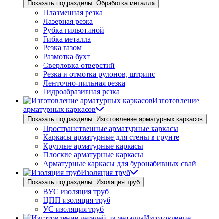
Показать подразделы: Обработка металла
Плазменная резка
Лазерная резка
Рубка гильотиной
Гибка металла
Резка газом
Размотка бухт
Сверловка отверстий
Резка и отмотка рулонов, штрипс
Ленточно-пильная резка
Гидроабразивная резка
Изготовление
арматурных каркасов
Показать подразделы: Изготовление арматурных каркасов
Пространственные арматурные каркасы
Каркасы арматурные для стены в грунте
Круглые арматурные каркасы
Плоские арматурные каркасы
Арматурные каркасы для буронабивных свай
Изоляция труб
Показать подразделы: Изоляция труб
ВУС изоляция труб
ЦПП изоляция труб
УС изоляция труб
Изготовление