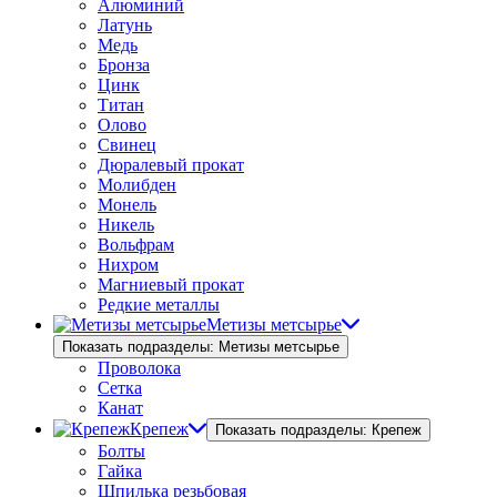
Алюминий
Латунь
Медь
Бронза
Цинк
Титан
Олово
Свинец
Дюралевый прокат
Молибден
Монель
Никель
Вольфрам
Нихром
Магниевый прокат
Редкие металлы
Метизы метсырье
Показать подразделы: Метизы метсырье
Проволока
Сетка
Канат
Крепеж
Показать подразделы: Крепеж
Болты
Гайка
Шпилька резьбовая