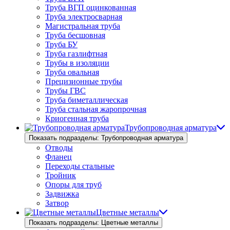
Труба ВГП оцинкованная
Труба электросварная
Магистральная труба
Труба бесшовная
Труба БУ
Труба газлифтная
Трубы в изоляции
Труба овальная
Прецизионные трубы
Трубы ГВС
Труба биметаллическая
Труба стальная жаропрочная
Криогенная труба
Трубопроводная арматура
Показать подразделы: Трубопроводная арматура
Отводы
Фланец
Переходы стальные
Тройник
Опоры для труб
Задвижка
Затвор
Цветные металлы
Показать подразделы: Цветные металлы