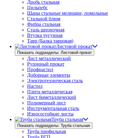
Дробь стальная
Цильпебс
Шары стальные мелющие, помольные
Стальной блюм
Фибра стальная
Сталь шпоночная
Втулка чугунная
Тавр (Балка тавровая)
Листовой прокат
Показать подразделы: Листовой прокат
Лист металлический
Рулонный прокат
Профнастил
Доборные элементы
Электротехническая сталь
Настил
Плита металлическая
Лист биметаллический
Полимерный лист
Инструментальная сталь
Износостойкие листы
Труба стальная
Показать подразделы: Труба стальная
Труба профильная
Труба ВГП