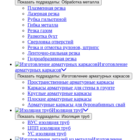
Показать подразделы: Обработка металла
Плазменная резка
Лазерная резка
Рубка гильотиной
Гибка металла
Резка газом
Размотка бухт
Сверловка отверстий
Резка и отмотка рулонов, штрипс
Ленточно-пильная резка
Гидроабразивная резка
Изготовление
арматурных каркасов
Показать подразделы: Изготовление арматурных каркасов
Пространственные арматурные каркасы
Каркасы арматурные для стены в грунте
Круглые арматурные каркасы
Плоские арматурные каркасы
Арматурные каркасы для буронабивных свай
Изоляция труб
Показать подразделы: Изоляция труб
ВУС изоляция труб
ЦПП изоляция труб
УС изоляция труб
Изготовление