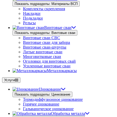
Показать подразделы: Материалы ВСП
Комплекты скрепления
Накладки
Подкладки
Рельсы
Винтовые сваи
Показать подразделы: Винтовые сваи
Винтовые сваи СВС
Винтовые сваи для забора
Винтовые сваи-шурупы
Литые винтовые сваи
Многовитковые сваи
Оголовки для винтовых свай
Усиленные винтовые сваи
Металлокаркасы
Услуги
Цинкование
Показать подразделы: Цинкование
Термодиффузионное цинкование
Горячее цинкование
Гальваническое цинкование
Обработка металла