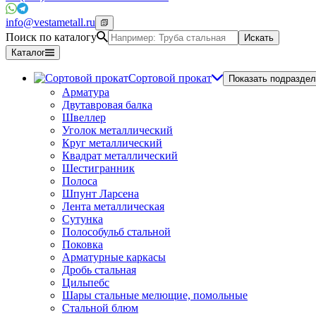
info@vestametall.ru
Поиск по каталогу
Искать
Каталог
Сортовой прокат
Показать подраздел
Арматура
Двутавровая балка
Швеллер
Уголок металлический
Круг металлический
Квадрат металлический
Шестигранник
Полоса
Шпунт Ларсена
Лента металлическая
Сутунка
Полособульб стальной
Поковка
Арматурные каркасы
Дробь стальная
Цильпебс
Шары стальные мелющие, помольные
Стальной блюм