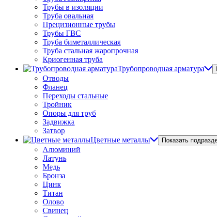
Трубы в изоляции
Труба овальная
Прецизионные трубы
Трубы ГВС
Труба биметаллическая
Труба стальная жаропрочная
Криогенная труба
Трубопроводная арматура
Отводы
Фланец
Переходы стальные
Тройник
Опоры для труб
Задвижка
Затвор
Цветные металлы
Показать подразд
Алюминий
Латунь
Медь
Бронза
Цинк
Титан
Олово
Свинец