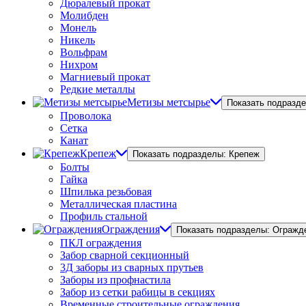
Дюралевый прокат
Молибден
Монель
Никель
Вольфрам
Нихром
Магниевый прокат
Редкие металлы
Метизы метсырье
Показать подразд
Проволока
Сетка
Канат
Крепеж
Показать подразделы: Крепеж
Болты
Гайка
Шпилька резьбовая
Металлическая пластина
Профиль стальной
Ограждения
Показать подразделы: Огражд
ПКЛ ограждения
Забор сварной секционный
3Д заборы из сварных прутьев
Заборы из профнастила
Забор из сетки рабицы в секциях
Временные строительные ограждения