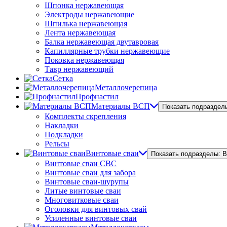
Шпонка нержавеющая
Электроды нержавеющие
Шпилька нержавеющая
Лента нержавеющая
Балка нержавеющая двутавровая
Капиллярные трубки нержавеющие
Поковка нержавеющая
Тавр нержавеющий
Сетка
Металлочерепица
Профнастил
Материалы ВСП
Показать подраздел
Комплекты скрепления
Накладки
Подкладки
Рельсы
Винтовые сваи
Показать подразделы: 
Винтовые сваи СВС
Винтовые сваи для забора
Винтовые сваи-шурупы
Литые винтовые сваи
Многовитковые сваи
Оголовки для винтовых свай
Усиленные винтовые сваи