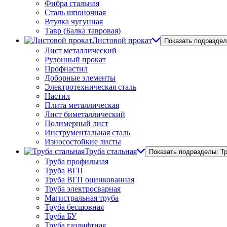
Фибра стальная
Сталь шпоночная
Втулка чугунная
Тавр (Балка тавровая)
Листовой прокат
Показать подраздел
Лист металлический
Рулонный прокат
Профнастил
Доборные элементы
Электротехническая сталь
Настил
Плита металлическая
Лист биметаллический
Полимерный лист
Инструментальная сталь
Износостойкие листы
Труба стальная
Показать подразделы: Т
Труба профильная
Труба ВГП
Труба ВГП оцинкованная
Труба электросварная
Магистральная труба
Труба бесшовная
Труба БУ
Труба газлифтная