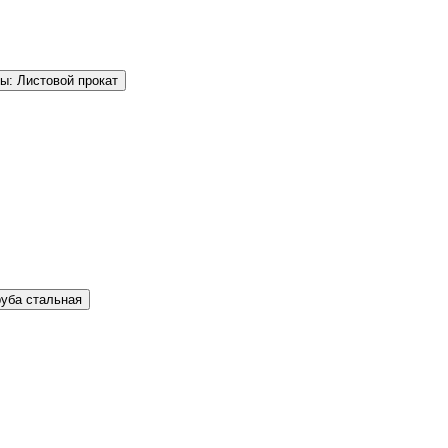
ы: Листовой прокат
руба стальная