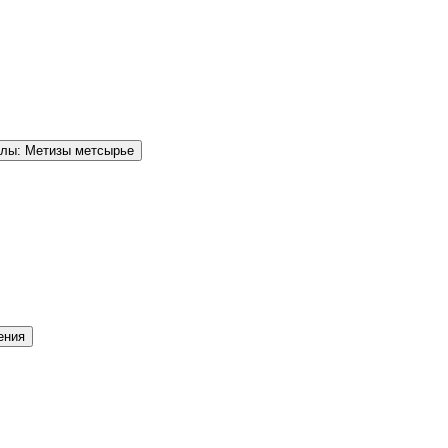
елы: Метизы метсырье
ения