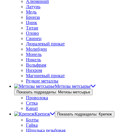
Алюминий
Латунь
Медь
Бронза
Цинк
Титан
Олово
Свинец
Дюралевый прокат
Молибден
Монель
Никель
Вольфрам
Нихром
Магниевый прокат
Редкие металлы
Метизы метсырье
Показать подразделы: Метизы метсырье
Проволока
Сетка
Канат
Крепеж
Показать подразделы: Крепеж
Болты
Гайка
Шпилька резьбовая