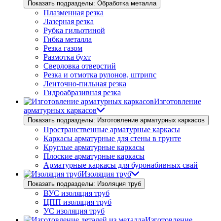
Показать подразделы: Обработка металла
Плазменная резка
Лазерная резка
Рубка гильотиной
Гибка металла
Резка газом
Размотка бухт
Сверловка отверстий
Резка и отмотка рулонов, штрипс
Ленточно-пильная резка
Гидроабразивная резка
Изготовление
арматурных каркасов
Показать подразделы: Изготовление арматурных каркасов
Пространственные арматурные каркасы
Каркасы арматурные для стены в грунте
Круглые арматурные каркасы
Плоские арматурные каркасы
Арматурные каркасы для буронабивных свай
Изоляция труб
Показать подразделы: Изоляция труб
ВУС изоляция труб
ЦПП изоляция труб
УС изоляция труб
Изготовление