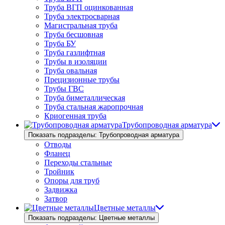
Труба ВГП оцинкованная
Труба электросварная
Магистральная труба
Труба бесшовная
Труба БУ
Труба газлифтная
Трубы в изоляции
Труба овальная
Прецизионные трубы
Трубы ГВС
Труба биметаллическая
Труба стальная жаропрочная
Криогенная труба
Трубопроводная арматура
Показать подразделы: Трубопроводная арматура
Отводы
Фланец
Переходы стальные
Тройник
Опоры для труб
Задвижка
Затвор
Цветные металлы
Показать подразделы: Цветные металлы