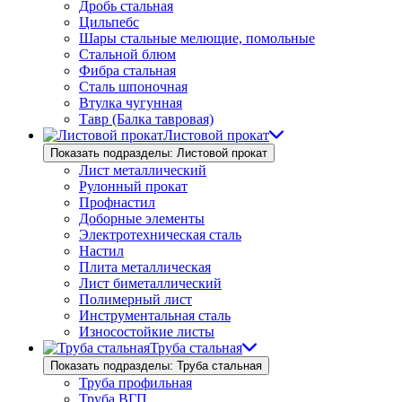
Дробь стальная
Цильпебс
Шары стальные мелющие, помольные
Стальной блюм
Фибра стальная
Сталь шпоночная
Втулка чугунная
Тавр (Балка тавровая)
Листовой прокат
Показать подразделы: Листовой прокат
Лист металлический
Рулонный прокат
Профнастил
Доборные элементы
Электротехническая сталь
Настил
Плита металлическая
Лист биметаллический
Полимерный лист
Инструментальная сталь
Износостойкие листы
Труба стальная
Показать подразделы: Труба стальная
Труба профильная
Труба ВГП