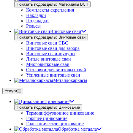
Показать подразделы: Материалы ВСП
Комплекты скрепления
Накладки
Подкладки
Рельсы
Винтовые сваи
Показать подразделы: Винтовые сваи
Винтовые сваи СВС
Винтовые сваи для забора
Винтовые сваи-шурупы
Литые винтовые сваи
Многовитковые сваи
Оголовки для винтовых свай
Усиленные винтовые сваи
Металлокаркасы
Услуги
Цинкование
Показать подразделы: Цинкование
Термодиффузионное цинкование
Горячее цинкование
Гальваническое цинкование
Обработка металла