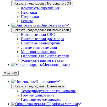
Показать подразделы: Материалы ВСП
Комплекты скрепления
Накладки
Подкладки
Рельсы
Винтовые сваи
Показать подразделы: Винтовые сваи
Винтовые сваи СВС
Винтовые сваи для забора
Винтовые сваи-шурупы
Литые винтовые сваи
Многовитковые сваи
Оголовки для винтовых свай
Усиленные винтовые сваи
Металлокаркасы
Услуги
Цинкование
Показать подразделы: Цинкование
Термодиффузионное цинкование
Горячее цинкование
Гальваническое цинкование
Обработка металла