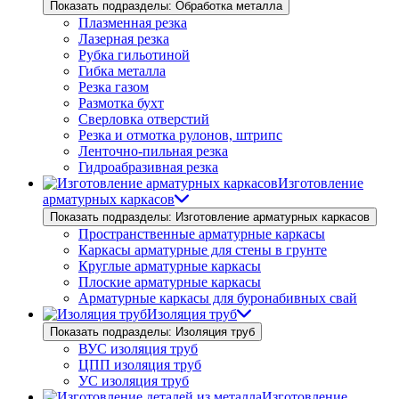
Показать подразделы: Обработка металла
Плазменная резка
Лазерная резка
Рубка гильотиной
Гибка металла
Резка газом
Размотка бухт
Сверловка отверстий
Резка и отмотка рулонов, штрипс
Ленточно-пильная резка
Гидроабразивная резка
Изготовление
арматурных каркасов
Показать подразделы: Изготовление арматурных каркасов
Пространственные арматурные каркасы
Каркасы арматурные для стены в грунте
Круглые арматурные каркасы
Плоские арматурные каркасы
Арматурные каркасы для буронабивных свай
Изоляция труб
Показать подразделы: Изоляция труб
ВУС изоляция труб
ЦПП изоляция труб
УС изоляция труб
Изготовление