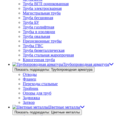
Труба ВГП оцинкованная
Труба электросварная
Магистральная труба
Труба бесшовная
Труба БУ
Труба газлифтная
Трубы в изоляции
Труба овальная
Прецизионные трубы
Трубы ГВС
Труба биметаллическая
Труба стальная жаропрочная
Криогенная труба
Трубопроводная арматура
Показать подразделы: Трубопроводная арматура
Отводы
Фланец
Переходы стальные
Тройник
Опоры для труб
Задвижка
Затвор
Цветные металлы
Показать подразделы: Цветные металлы