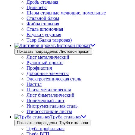
Дробь стальная
Цильпебс
Шары стальные мелющие, помольные
Стальной блюм
Фибра стальная
Сталь шпоночная
Втулка чугунная
Тавр (Балка тавровая)
Листовой прокат
Показать подразделы: Листовой прокат
Лист металлический
Рулонный прокат
Профнастил
Доборные элементы
Электротехническая сталь
Настил
Плита металлическая
Лист биметаллический
Полимерный лист
Инструментальная сталь
Износостойкие листы
Труба стальная
Показать подразделы: Труба стальная
Труба профильная
Труба ВГП