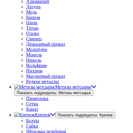
Алюминий
Латунь
Медь
Бронза
Цинк
Титан
Олово
Свинец
Дюралевый прокат
Молибден
Монель
Никель
Вольфрам
Нихром
Магниевый прокат
Редкие металлы
Метизы метсырье
Показать подразделы: Метизы метсырье
Проволока
Сетка
Канат
Крепеж
Показать подразделы: Крепеж
Болты
Гайка
Шпилька резьбовая