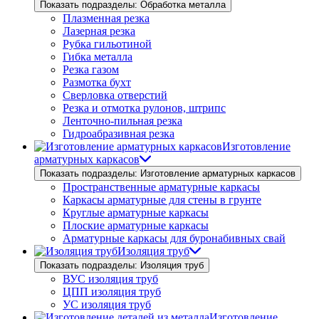
Показать подразделы: Обработка металла
Плазменная резка
Лазерная резка
Рубка гильотиной
Гибка металла
Резка газом
Размотка бухт
Сверловка отверстий
Резка и отмотка рулонов, штрипс
Ленточно-пильная резка
Гидроабразивная резка
Изготовление
арматурных каркасов
Показать подразделы: Изготовление арматурных каркасов
Пространственные арматурные каркасы
Каркасы арматурные для стены в грунте
Круглые арматурные каркасы
Плоские арматурные каркасы
Арматурные каркасы для буронабивных свай
Изоляция труб
Показать подразделы: Изоляция труб
ВУС изоляция труб
ЦПП изоляция труб
УС изоляция труб
Изготовление