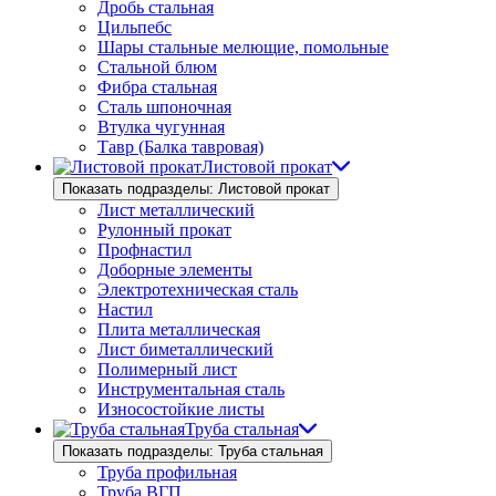
Дробь стальная
Цильпебс
Шары стальные мелющие, помольные
Стальной блюм
Фибра стальная
Сталь шпоночная
Втулка чугунная
Тавр (Балка тавровая)
Листовой прокат
Показать подразделы: Листовой прокат
Лист металлический
Рулонный прокат
Профнастил
Доборные элементы
Электротехническая сталь
Настил
Плита металлическая
Лист биметаллический
Полимерный лист
Инструментальная сталь
Износостойкие листы
Труба стальная
Показать подразделы: Труба стальная
Труба профильная
Труба ВГП