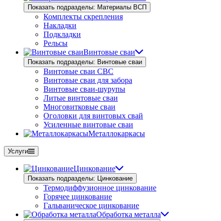
Показать подразделы: Материалы ВСП
Комплекты скрепления
Накладки
Подкладки
Рельсы
Винтовые сваи
Показать подразделы: Винтовые сваи
Винтовые сваи СВС
Винтовые сваи для забора
Винтовые сваи-шурупы
Литые винтовые сваи
Многовитковые сваи
Оголовки для винтовых свай
Усиленные винтовые сваи
Металлокаркасы
Услуги
Цинкование
Показать подразделы: Цинкование
Термодиффузионное цинкование
Горячее цинкование
Гальваническое цинкование
Обработка металла