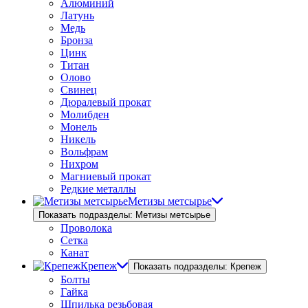
Алюминий
Латунь
Медь
Бронза
Цинк
Титан
Олово
Свинец
Дюралевый прокат
Молибден
Монель
Никель
Вольфрам
Нихром
Магниевый прокат
Редкие металлы
Метизы метсырье
Показать подразделы: Метизы метсырье
Проволока
Сетка
Канат
Крепеж
Показать подразделы: Крепеж
Болты
Гайка
Шпилька резьбовая