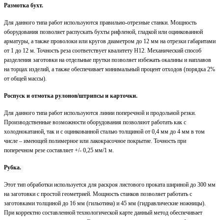
Размотка бухт.
Для данного типа работ используются правильно-отрезные станки. Мощность
оборудования позволяет распускать бухты рифленой, гладкой или оцинкованной
арматуры, а также проволоки или кругов диаметром до 12 мм на отрезки габаритами
от 1 до 12 м. Точность реза соответствует квалитету H12. Механический способ
разделения заготовки на отдельные прутки позволяет избежать окалины и наплавов
на торцах изделий, а также обеспечивает минимальный процент отходов (порядка 2%
от общей массы).
Роспуск и отмотка рулонов/штрипсы и карточки.
Для данного типа работ используются линии поперечной и продольной резки.
Производственные возможности оборудования позволяют работать как с
холоднокатаной, так и с оцинкованной сталью толщиной от 0,4 мм до 4 мм в том
числе – имеющей полимерное или лакокрасочное покрытие. Точность при
поперечном резе составляет +/- 0,25 мм/1 м.
Рубка.
Этот тип обработки используется для раскроя листового проката шириной до 300 мм
на заготовки с простой геометрией. Мощность станков позволяет работать с
заготовками толщиной до 16 мм (гильотина) и 45 мм (гидравлические ножницы).
При корректно составленной технологической карте данный метод обеспечивает