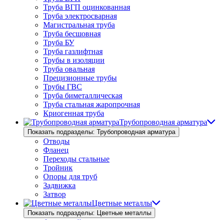
Труба ВГП оцинкованная
Труба электросварная
Магистральная труба
Труба бесшовная
Труба БУ
Труба газлифтная
Трубы в изоляции
Труба овальная
Прецизионные трубы
Трубы ГВС
Труба биметаллическая
Труба стальная жаропрочная
Криогенная труба
Трубопроводная арматура
Показать подразделы: Трубопроводная арматура
Отводы
Фланец
Переходы стальные
Тройник
Опоры для труб
Задвижка
Затвор
Цветные металлы
Показать подразделы: Цветные металлы