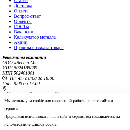
Статьи
Доставка
Оплата
Вопрос-ответ
Объекты
ГОСТы
Вакансии
Калькулятор металла
Акции
Правила возврата товара
Реквизиты компании
OOO «Веста-М»
ИНН
5024185889
КПП
502401001
Пн-Чт с 8:00 до 18:00
Пт с 8:00 до 17:00
г. Москва,
ул. Расплетина 24
+7 (495) 777-26-22
8 800 444-51-48
Мы используем cookie для корректной работы нашего сайта и
сервиса.
info@vestametall.ru
Продолжая использовать наши сайт и сервис, вы соглашаетесь на
Поделиться:
использование файлов cookie.