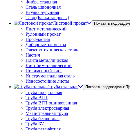
Фибра стальная
Сталь шпоночная
Втулка чугунная
Тавр (Балка тавровая)
Листовой прокат
Показать подраздел
Лист металлический
Рулонный прокат
Профнастил
Доборные элементы
Электротехническая сталь
Настил
Плита металлическая
Лист биметаллический
Полимерный лист
Инструментальная сталь
Износостойкие листы
Труба стальная
Показать подразделы: Т
Труба профильная
Труба ВГП
Труба ВГП оцинкованная
Труба электросварная
Магистральная труба
Труба бесшовная
Труба БУ
Труба газлифтная