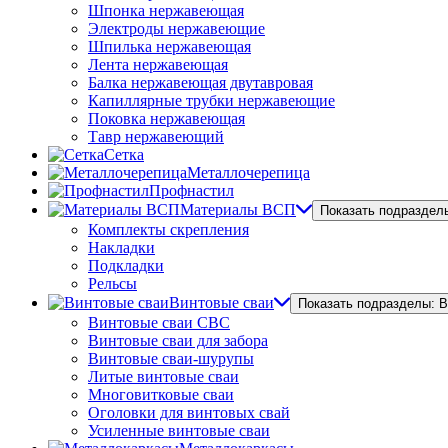
Шпонка нержавеющая
Электроды нержавеющие
Шпилька нержавеющая
Лента нержавеющая
Балка нержавеющая двутавровая
Капиллярные трубки нержавеющие
Поковка нержавеющая
Тавр нержавеющий
Сетка
Металлочерепица
Профнастил
Материалы ВСП
Показать подраздел
Комплекты скрепления
Накладки
Подкладки
Рельсы
Винтовые сваи
Показать подразделы: 
Винтовые сваи СВС
Винтовые сваи для забора
Винтовые сваи-шурупы
Литые винтовые сваи
Многовитковые сваи
Оголовки для винтовых свай
Усиленные винтовые сваи