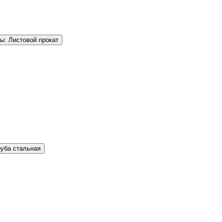
ы: Листовой прокат
руба стальная