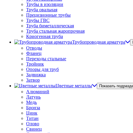
Трубы в изоляции
Труба овальная
Прецизионные трубы
Трубы ГВС
Труба биметаллическая
Труба стальная жаропрочная
Криогенная труба
Трубопроводная арматура
Отводы
Фланец
Переходы стальные
Тройник
Опоры для труб
Задвижка
Затвор
Цветные металлы
Показать подразд
Алюминий
Латунь
Медь
Бронза
Цинк
Титан
Олово
Свинец