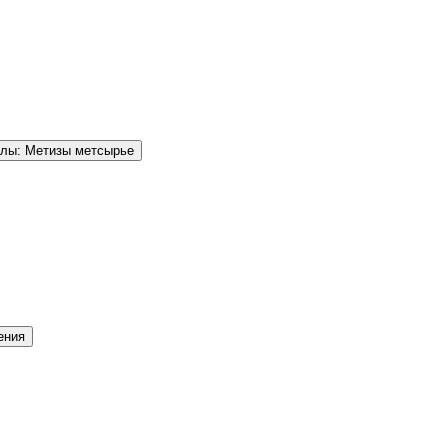
елы: Метизы метсырье
ения