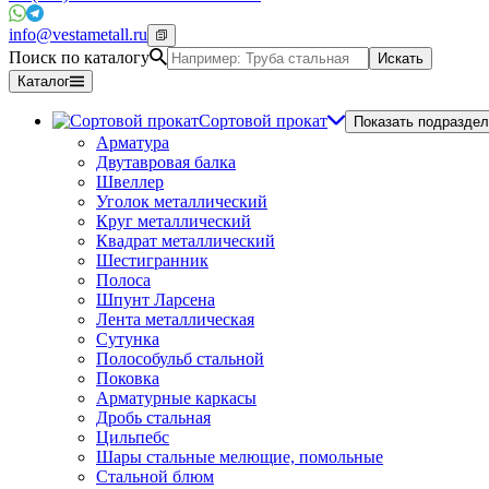
info@vestametall.ru
Поиск по каталогу
Искать
Каталог
Сортовой прокат
Показать подраздел
Арматура
Двутавровая балка
Швеллер
Уголок металлический
Круг металлический
Квадрат металлический
Шестигранник
Полоса
Шпунт Ларсена
Лента металлическая
Сутунка
Полособульб стальной
Поковка
Арматурные каркасы
Дробь стальная
Цильпебс
Шары стальные мелющие, помольные
Стальной блюм