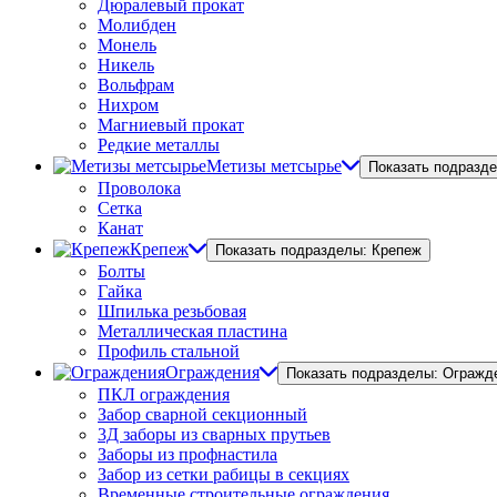
Дюралевый прокат
Молибден
Монель
Никель
Вольфрам
Нихром
Магниевый прокат
Редкие металлы
Метизы метсырье
Показать подразд
Проволока
Сетка
Канат
Крепеж
Показать подразделы: Крепеж
Болты
Гайка
Шпилька резьбовая
Металлическая пластина
Профиль стальной
Ограждения
Показать подразделы: Огражд
ПКЛ ограждения
Забор сварной секционный
3Д заборы из сварных прутьев
Заборы из профнастила
Забор из сетки рабицы в секциях
Временные строительные ограждения