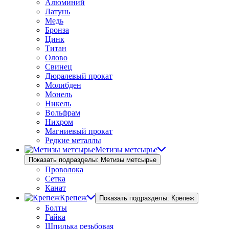
Алюминий
Латунь
Медь
Бронза
Цинк
Титан
Олово
Свинец
Дюралевый прокат
Молибден
Монель
Никель
Вольфрам
Нихром
Магниевый прокат
Редкие металлы
Метизы метсырье
Показать подразделы: Метизы метсырье
Проволока
Сетка
Канат
Крепеж
Показать подразделы: Крепеж
Болты
Гайка
Шпилька резьбовая