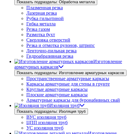
Показать подразделы: Обработка металла
Плазменная резка
Лазерная резка
Рубка гильотиной
Гибка металла
Резка газом
Размотка бухт
Сверловка отверстий
Резка и отмотка рулонов, штрипс
Ленточно-пильная резка
Гидроабразивная резка
Изготовление
арматурных каркасов
Показать подразделы: Изготовление арматурных каркасов
Пространственные арматурные каркасы
Каркасы арматурные для стены в грунте
Круглые арматурные каркасы
Плоские арматурные каркасы
Арматурные каркасы для буронабивных свай
Изоляция труб
Показать подразделы: Изоляция труб
ВУС изоляция труб
ЦПП изоляция труб
УС изоляция труб
Изготовление