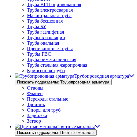
Труба ВГП оцинкованная
Труба электросварная
Магистральная труба
Труба бесшовная
Труба БУ
Труба газлифтная
Трубы в изоляции
Труба овальная
Прецизионные трубы
Трубы ГВС
Труба биметаллическая
Труба стальная жаропрочная
Криогенная труба
Трубопроводная арматура
Показать подразделы: Трубопроводная арматура
Отводы
Фланец
Переходы стальные
Тройник
Опоры для труб
Задвижка
Затвор
Цветные металлы
Показать подразделы: Цветные металлы