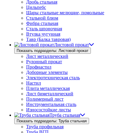
Дробь стальная
Цильпебс
Шары стальные мелющие, помольные
Стальной блюм
Фибра стальная
Сталь шпоночная
Втулка чугунная
Тавр (Балка тавровая)
Листовой прокат
Показать подразделы: Листовой прокат
Лист металлический
Рулонный прокат
Профнастил
Доборные элементы
Электротехническая сталь
Настил
Плита металлическая
Лист биметаллический
Полимерный лист
Инструментальная сталь
Износостойкие листы
Труба стальная
Показать подразделы: Труба стальная
Труба профильная
Труба ВГП