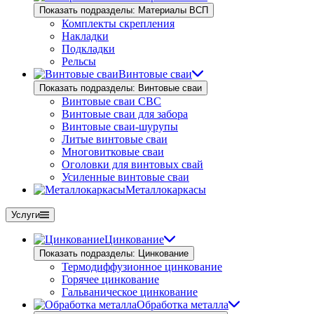
Показать подразделы: Материалы ВСП
Комплекты скрепления
Накладки
Подкладки
Рельсы
Винтовые сваи
Показать подразделы: Винтовые сваи
Винтовые сваи СВС
Винтовые сваи для забора
Винтовые сваи-шурупы
Литые винтовые сваи
Многовитковые сваи
Оголовки для винтовых свай
Усиленные винтовые сваи
Металлокаркасы
Услуги
Цинкование
Показать подразделы: Цинкование
Термодиффузионное цинкование
Горячее цинкование
Гальваническое цинкование
Обработка металла