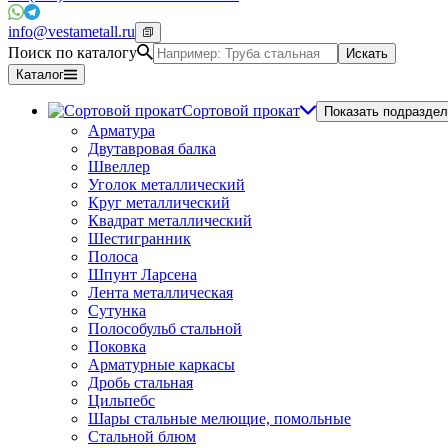
info@vestametall.ru
Поиск по каталогу
Искать
Каталог
Сортовой прокат
Показать подраздел
Арматура
Двутавровая балка
Швеллер
Уголок металлический
Круг металлический
Квадрат металлический
Шестигранник
Полоса
Шпунт Ларсена
Лента металлическая
Сутунка
Полособульб стальной
Поковка
Арматурные каркасы
Дробь стальная
Цильпебс
Шары стальные мелющие, помольные
Стальной блюм