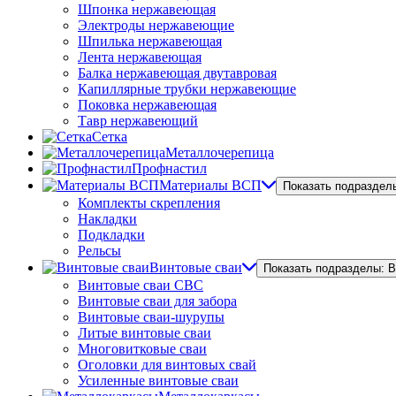
Шпонка нержавеющая
Электроды нержавеющие
Шпилька нержавеющая
Лента нержавеющая
Балка нержавеющая двутавровая
Капиллярные трубки нержавеющие
Поковка нержавеющая
Тавр нержавеющий
Сетка
Металлочерепица
Профнастил
Материалы ВСП
Показать подраздел
Комплекты скрепления
Накладки
Подкладки
Рельсы
Винтовые сваи
Показать подразделы: 
Винтовые сваи СВС
Винтовые сваи для забора
Винтовые сваи-шурупы
Литые винтовые сваи
Многовитковые сваи
Оголовки для винтовых свай
Усиленные винтовые сваи