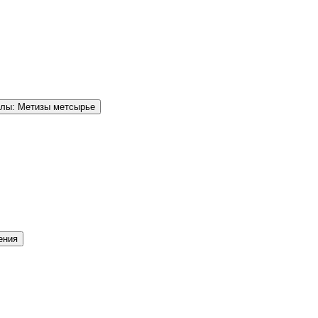
елы: Метизы метсырье
ения