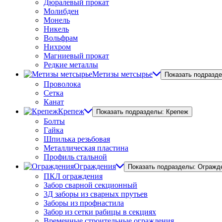
Дюралевый прокат
Молибден
Монель
Никель
Вольфрам
Нихром
Магниевый прокат
Редкие металлы
Метизы метсырье
Показать подразд
Проволока
Сетка
Канат
Крепеж
Показать подразделы: Крепеж
Болты
Гайка
Шпилька резьбовая
Металлическая пластина
Профиль стальной
Ограждения
Показать подразделы: Огражд
ПКЛ ограждения
Забор сварной секционный
3Д заборы из сварных прутьев
Заборы из профнастила
Забор из сетки рабицы в секциях
Временные строительные ограждения