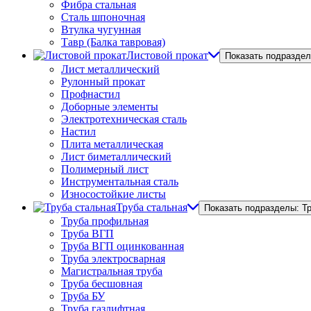
Фибра стальная
Сталь шпоночная
Втулка чугунная
Тавр (Балка тавровая)
Листовой прокат
Показать подраздел
Лист металлический
Рулонный прокат
Профнастил
Доборные элементы
Электротехническая сталь
Настил
Плита металлическая
Лист биметаллический
Полимерный лист
Инструментальная сталь
Износостойкие листы
Труба стальная
Показать подразделы: Т
Труба профильная
Труба ВГП
Труба ВГП оцинкованная
Труба электросварная
Магистральная труба
Труба бесшовная
Труба БУ
Труба газлифтная