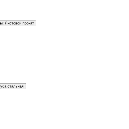
ы: Листовой прокат
руба стальная