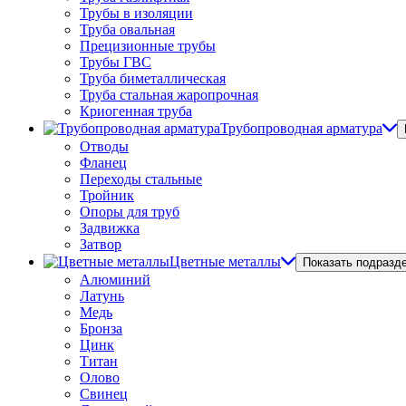
Трубы в изоляции
Труба овальная
Прецизионные трубы
Трубы ГВС
Труба биметаллическая
Труба стальная жаропрочная
Криогенная труба
Трубопроводная арматура
Отводы
Фланец
Переходы стальные
Тройник
Опоры для труб
Задвижка
Затвор
Цветные металлы
Показать подразд
Алюминий
Латунь
Медь
Бронза
Цинк
Титан
Олово
Свинец