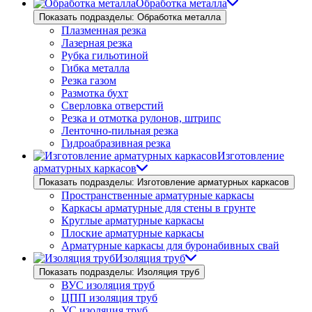
Обработка металла
Показать подразделы: Обработка металла
Плазменная резка
Лазерная резка
Рубка гильотиной
Гибка металла
Резка газом
Размотка бухт
Сверловка отверстий
Резка и отмотка рулонов, штрипс
Ленточно-пильная резка
Гидроабразивная резка
Изготовление
арматурных каркасов
Показать подразделы: Изготовление арматурных каркасов
Пространственные арматурные каркасы
Каркасы арматурные для стены в грунте
Круглые арматурные каркасы
Плоские арматурные каркасы
Арматурные каркасы для буронабивных свай
Изоляция труб
Показать подразделы: Изоляция труб
ВУС изоляция труб
ЦПП изоляция труб
УС изоляция труб