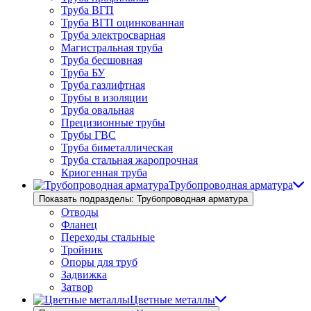
Труба ВГП
Труба ВГП оцинкованная
Труба электросварная
Магистральная труба
Труба бесшовная
Труба БУ
Труба газлифтная
Трубы в изоляции
Труба овальная
Прецизионные трубы
Трубы ГВС
Труба биметаллическая
Труба стальная жаропрочная
Криогенная труба
Трубопроводная арматура
Показать подразделы: Трубопроводная арматура
Отводы
Фланец
Переходы стальные
Тройник
Опоры для труб
Задвижка
Затвор
Цветные металлы