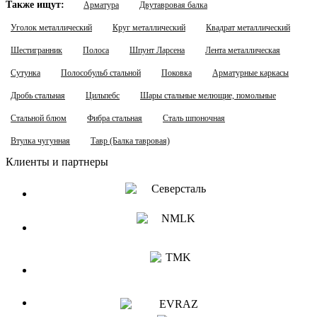
Также ищут:
Арматура
Двутавровая балка
Уголок металлический
Круг металлический
Квадрат металлический
Шестигранник
Полоса
Шпунт Ларсена
Лента металлическая
Сутунка
Полособульб стальной
Поковка
Арматурные каркасы
Дробь стальная
Цильпебс
Шары стальные мелющие, помольные
Стальной блюм
Фибра стальная
Сталь шпоночная
Втулка чугунная
Тавр (Балка тавровая)
Клиенты и партнеры