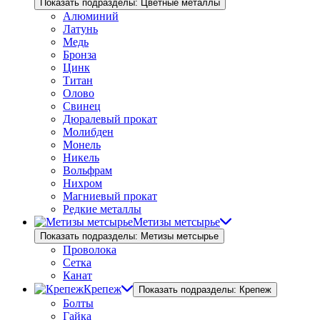
Показать подразделы: Цветные металлы
Алюминий
Латунь
Медь
Бронза
Цинк
Титан
Олово
Свинец
Дюралевый прокат
Молибден
Монель
Никель
Вольфрам
Нихром
Магниевый прокат
Редкие металлы
Метизы метсырье
Показать подразделы: Метизы метсырье
Проволока
Сетка
Канат
Крепеж
Показать подразделы: Крепеж
Болты
Гайка