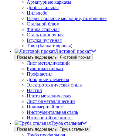
Арматурные каркасы
Дробь стальная
Цильпебс
Шары стальные мелющие, помольные
Стальной блюм
Фибра стальная
Сталь шпоночная
Втулка чугунная
Тавр (Балка тавровая)
Листовой прокат
Показать подразделы: Листовой прокат
Лист металлический
Рулонный прокат
Профнастил
Доборные элементы
Электротехническая сталь
Настил
Плита металлическая
Лист биметаллический
Полимерный лист
Инструментальная сталь
Износостойкие листы
Труба стальная
Показать подразделы: Труба стальная
Труба профильная