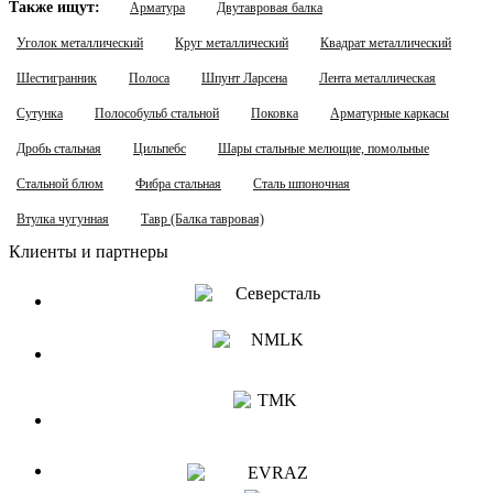
Также ищут:
Арматура
Двутавровая балка
Уголок металлический
Круг металлический
Квадрат металлический
Шестигранник
Полоса
Шпунт Ларсена
Лента металлическая
Сутунка
Полособульб стальной
Поковка
Арматурные каркасы
Дробь стальная
Цильпебс
Шары стальные мелющие, помольные
Стальной блюм
Фибра стальная
Сталь шпоночная
Втулка чугунная
Тавр (Балка тавровая)
Клиенты и партнеры