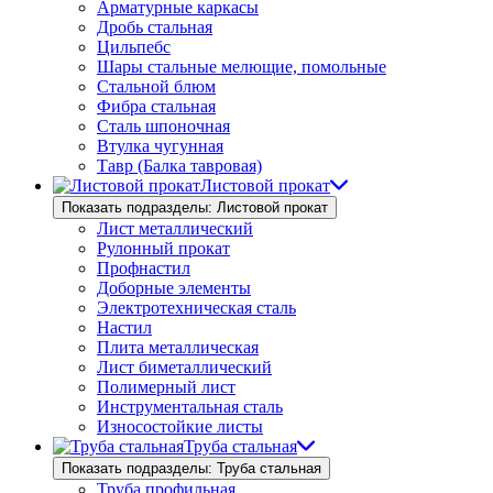
Арматурные каркасы
Дробь стальная
Цильпебс
Шары стальные мелющие, помольные
Стальной блюм
Фибра стальная
Сталь шпоночная
Втулка чугунная
Тавр (Балка тавровая)
Листовой прокат
Показать подразделы: Листовой прокат
Лист металлический
Рулонный прокат
Профнастил
Доборные элементы
Электротехническая сталь
Настил
Плита металлическая
Лист биметаллический
Полимерный лист
Инструментальная сталь
Износостойкие листы
Труба стальная
Показать подразделы: Труба стальная
Труба профильная