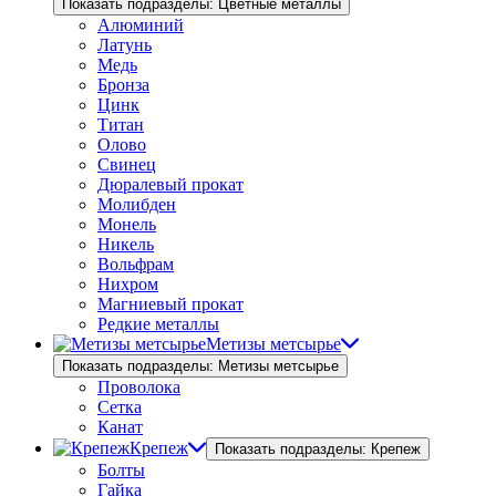
Показать подразделы: Цветные металлы
Алюминий
Латунь
Медь
Бронза
Цинк
Титан
Олово
Свинец
Дюралевый прокат
Молибден
Монель
Никель
Вольфрам
Нихром
Магниевый прокат
Редкие металлы
Метизы метсырье
Показать подразделы: Метизы метсырье
Проволока
Сетка
Канат
Крепеж
Показать подразделы: Крепеж
Болты
Гайка