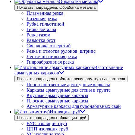
Обработка металла
Показать подразделы: Обработка металла
Плазменная резка
Лазерная резка
Рубка гильотиной
Гибка металла
Резка газом
Размотка бухт
Сверловка отверстий
Резка и отмотка рулонов, штрипс
Ленточно-пильная резка
Гидроабразивная резка
Изготовление
арматурных каркасов
Показать подразделы: Изготовление арматурных каркасов
Пространственные арматурные каркасы
Каркасы арматурные для стены в грунте
Круглые арматурные каркасы
Плоские арматурные каркасы
Арматурные каркасы для буронабивных свай
Изоляция труб
Показать подразделы: Изоляция труб
ВУС изоляция труб
ЦПП изоляция труб
УС изоляция труб