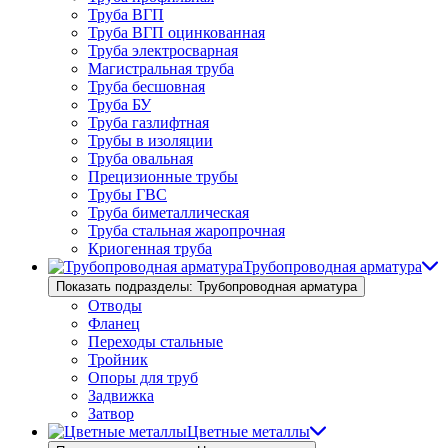
Труба ВГП
Труба ВГП оцинкованная
Труба электросварная
Магистральная труба
Труба бесшовная
Труба БУ
Труба газлифтная
Трубы в изоляции
Труба овальная
Прецизионные трубы
Трубы ГВС
Труба биметаллическая
Труба стальная жаропрочная
Криогенная труба
Трубопроводная арматура
Показать подразделы: Трубопроводная арматура
Отводы
Фланец
Переходы стальные
Тройник
Опоры для труб
Задвижка
Затвор
Цветные металлы