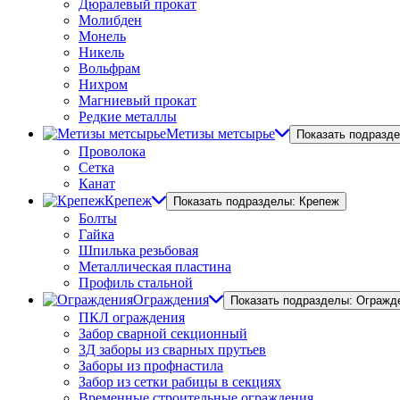
Дюралевый прокат
Молибден
Монель
Никель
Вольфрам
Нихром
Магниевый прокат
Редкие металлы
Метизы метсырье
Показать подразд
Проволока
Сетка
Канат
Крепеж
Показать подразделы: Крепеж
Болты
Гайка
Шпилька резьбовая
Металлическая пластина
Профиль стальной
Ограждения
Показать подразделы: Огражд
ПКЛ ограждения
Забор сварной секционный
3Д заборы из сварных прутьев
Заборы из профнастила
Забор из сетки рабицы в секциях
Временные строительные ограждения