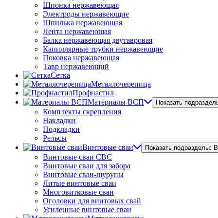
Шпонка нержавеющая
Электроды нержавеющие
Шпилька нержавеющая
Лента нержавеющая
Балка нержавеющая двутавровая
Капиллярные трубки нержавеющие
Поковка нержавеющая
Тавр нержавеющий
Сетка
Металлочерепица
Профнастил
Материалы ВСП
Показать подраздел
Комплекты скрепления
Накладки
Подкладки
Рельсы
Винтовые сваи
Показать подразделы: 
Винтовые сваи СВС
Винтовые сваи для забора
Винтовые сваи-шурупы
Литые винтовые сваи
Многовитковые сваи
Оголовки для винтовых свай
Усиленные винтовые сваи