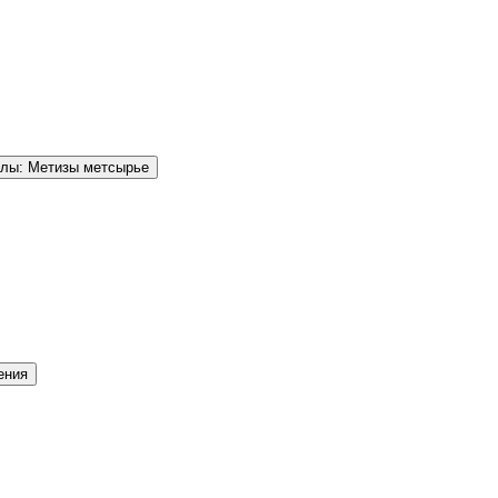
елы: Метизы метсырье
ения