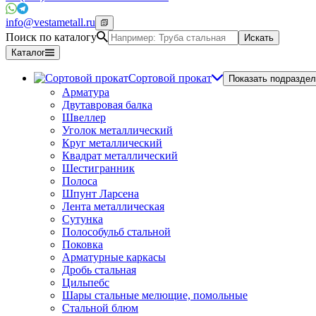
info@vestametall.ru
Поиск по каталогу
Искать
Каталог
Сортовой прокат
Показать подраздел
Арматура
Двутавровая балка
Швеллер
Уголок металлический
Круг металлический
Квадрат металлический
Шестигранник
Полоса
Шпунт Ларсена
Лента металлическая
Сутунка
Полособульб стальной
Поковка
Арматурные каркасы
Дробь стальная
Цильпебс
Шары стальные мелющие, помольные
Стальной блюм