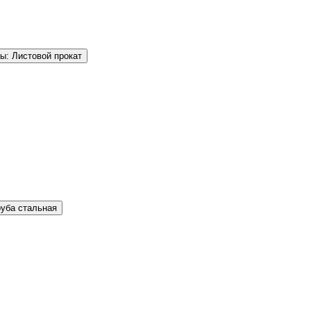
ы: Листовой прокат
руба стальная