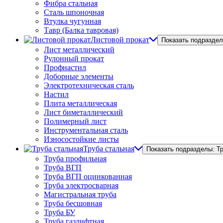
Фибра стальная
Сталь шпоночная
Втулка чугунная
Тавр (Балка тавровая)
Листовой прокат
Показать подраздел
Лист металлический
Рулонный прокат
Профнастил
Доборные элементы
Электротехническая сталь
Настил
Плита металлическая
Лист биметаллический
Полимерный лист
Инструментальная сталь
Износостойкие листы
Труба стальная
Показать подразделы: Т
Труба профильная
Труба ВГП
Труба ВГП оцинкованная
Труба электросварная
Магистральная труба
Труба бесшовная
Труба БУ
Труба газлифтная