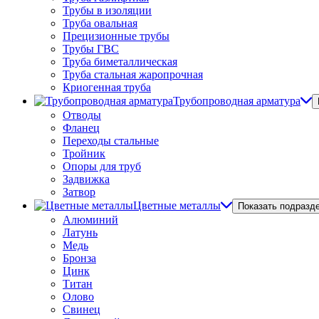
Трубы в изоляции
Труба овальная
Прецизионные трубы
Трубы ГВС
Труба биметаллическая
Труба стальная жаропрочная
Криогенная труба
Трубопроводная арматура
Отводы
Фланец
Переходы стальные
Тройник
Опоры для труб
Задвижка
Затвор
Цветные металлы
Показать подразд
Алюминий
Латунь
Медь
Бронза
Цинк
Титан
Олово
Свинец