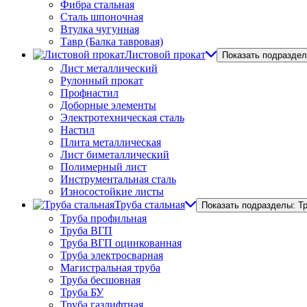
Фибра стальная
Сталь шпоночная
Втулка чугунная
Тавр (Балка тавровая)
Листовой прокат
Показать подраздел
Лист металлический
Рулонный прокат
Профнастил
Доборные элементы
Электротехническая сталь
Настил
Плита металлическая
Лист биметаллический
Полимерный лист
Инструментальная сталь
Износостойкие листы
Труба стальная
Показать подразделы: Т
Труба профильная
Труба ВГП
Труба ВГП оцинкованная
Труба электросварная
Магистральная труба
Труба бесшовная
Труба БУ
Труба газлифтная