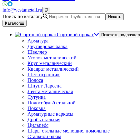
info@vestametall.ru
Поиск по каталогу
Искать
Каталог
Сортовой прокат
Показать подраздел
Арматура
Двутавровая балка
Швеллер
Уголок металлический
Круг металлический
Квадрат металлический
Шестигранник
Полоса
Шпунт Ларсена
Лента металлическая
Сутунка
Полособульб стальной
Поковка
Арматурные каркасы
Дробь стальная
Цильпебс
Шары стальные мелющие, помольные
Стальной блюм