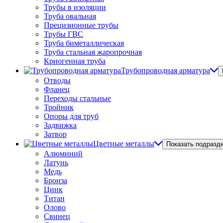
Трубы в изоляции
Труба овальная
Прецизионные трубы
Трубы ГВС
Труба биметаллическая
Труба стальная жаропрочная
Криогенная труба
Трубопроводная арматура
Отводы
Фланец
Переходы стальные
Тройник
Опоры для труб
Задвижка
Затвор
Цветные металлы
Показать подразд
Алюминий
Латунь
Медь
Бронза
Цинк
Титан
Олово
Свинец