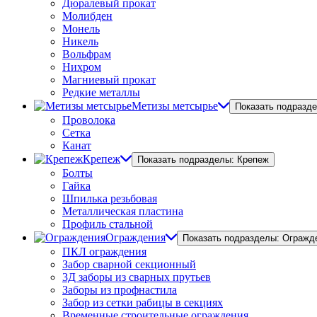
Дюралевый прокат
Молибден
Монель
Никель
Вольфрам
Нихром
Магниевый прокат
Редкие металлы
Метизы метсырье
Показать подразд
Проволока
Сетка
Канат
Крепеж
Показать подразделы: Крепеж
Болты
Гайка
Шпилька резьбовая
Металлическая пластина
Профиль стальной
Ограждения
Показать подразделы: Огражд
ПКЛ ограждения
Забор сварной секционный
3Д заборы из сварных прутьев
Заборы из профнастила
Забор из сетки рабицы в секциях
Временные строительные ограждения