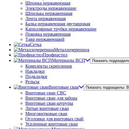
Шпонка нержавеющая
Электроды нержавеющие
Шпилька нержавеющая
Лента нержавеющая
Балка нержавеющая двутавровая
Капиллярные трубки нержавеющие
Поковка нержавеющая
Тавр нержавеющий
Сетка
Металлочерепица
Профнастил
Материалы ВСП
Показать подраздел
Комплекты скрепления
Накладки
Подкладки
Рельсы
Винтовые сваи
Показать подразделы: 
Винтовые сваи СВС
Винтовые сваи для забора
Винтовые сваи-шурупы
Литые винтовые сваи
Многовитковые сваи
Оголовки для винтовых свай
Усиленные винтовые сваи