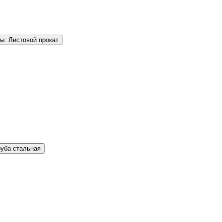
ы: Листовой прокат
руба стальная