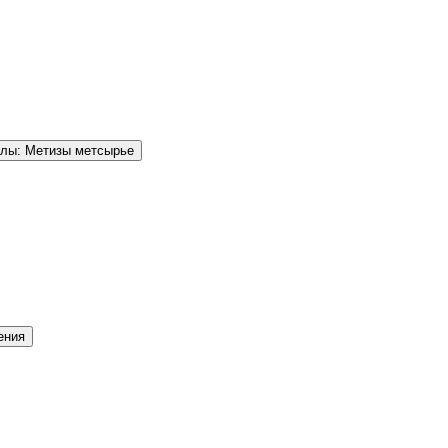
елы: Метизы метсырье
ения