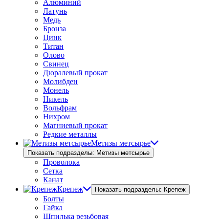
Алюминий
Латунь
Медь
Бронза
Цинк
Титан
Олово
Свинец
Дюралевый прокат
Молибден
Монель
Никель
Вольфрам
Нихром
Магниевый прокат
Редкие металлы
Метизы метсырье
Показать подразделы: Метизы метсырье
Проволока
Сетка
Канат
Крепеж
Показать подразделы: Крепеж
Болты
Гайка
Шпилька резьбовая