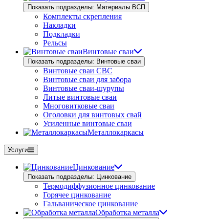
Показать подразделы: Материалы ВСП
Комплекты скрепления
Накладки
Подкладки
Рельсы
Винтовые сваи
Показать подразделы: Винтовые сваи
Винтовые сваи СВС
Винтовые сваи для забора
Винтовые сваи-шурупы
Литые винтовые сваи
Многовитковые сваи
Оголовки для винтовых свай
Усиленные винтовые сваи
Металлокаркасы
Услуги
Цинкование
Показать подразделы: Цинкование
Термодиффузионное цинкование
Горячее цинкование
Гальваническое цинкование
Обработка металла