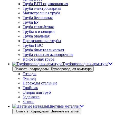
Труба ВГП оцинкованная
Труба электросварная
Магистральная труба
Труба бесшовная
Труба БУ
Труба газлифтная
Трубы в изоляции
Труба овальная
Прецизионные трубы
Трубы ГВС
Труба биметаллическая
Труба стальная жаропрочная
Криогенная труба
Трубопроводная арматура
Показать подразделы: Трубопроводная арматура
Отводы
Фланец
Переходы стальные
Тройник
Опоры для труб
Задвижка
Затвор
Цветные металлы
Показать подразделы: Цветные металлы