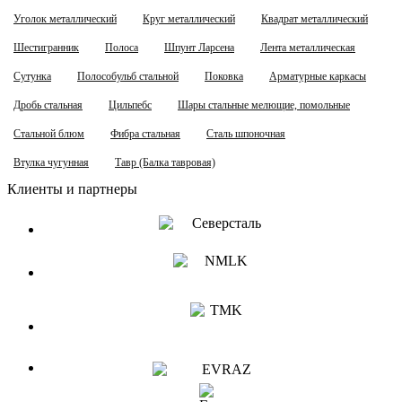
Уголок металлический
Круг металлический
Квадрат металлический
Шестигранник
Полоса
Шпунт Ларсена
Лента металлическая
Сутунка
Полособульб стальной
Поковка
Арматурные каркасы
Дробь стальная
Цильпебс
Шары стальные мелющие, помольные
Стальной блюм
Фибра стальная
Сталь шпоночная
Втулка чугунная
Тавр (Балка тавровая)
Клиенты и партнеры