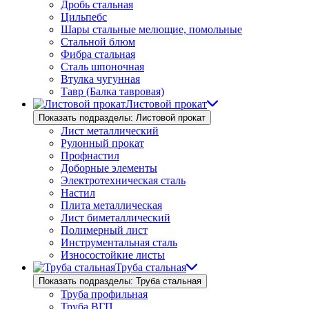
Дробь стальная
Цильпебс
Шары стальные мелющие, помольные
Стальной блюм
Фибра стальная
Сталь шпоночная
Втулка чугунная
Тавр (Балка тавровая)
Листовой прокат
Показать подразделы: Листовой прокат
Лист металлический
Рулонный прокат
Профнастил
Доборные элементы
Электротехническая сталь
Настил
Плита металлическая
Лист биметаллический
Полимерный лист
Инструментальная сталь
Износостойкие листы
Труба стальная
Показать подразделы: Труба стальная
Труба профильная
Труба ВГП