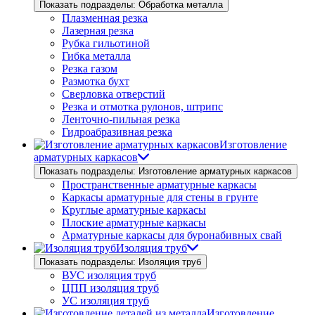
Показать подразделы: Обработка металла
Плазменная резка
Лазерная резка
Рубка гильотиной
Гибка металла
Резка газом
Размотка бухт
Сверловка отверстий
Резка и отмотка рулонов, штрипс
Ленточно-пильная резка
Гидроабразивная резка
Изготовление
арматурных каркасов
Показать подразделы: Изготовление арматурных каркасов
Пространственные арматурные каркасы
Каркасы арматурные для стены в грунте
Круглые арматурные каркасы
Плоские арматурные каркасы
Арматурные каркасы для буронабивных свай
Изоляция труб
Показать подразделы: Изоляция труб
ВУС изоляция труб
ЦПП изоляция труб
УС изоляция труб
Изготовление