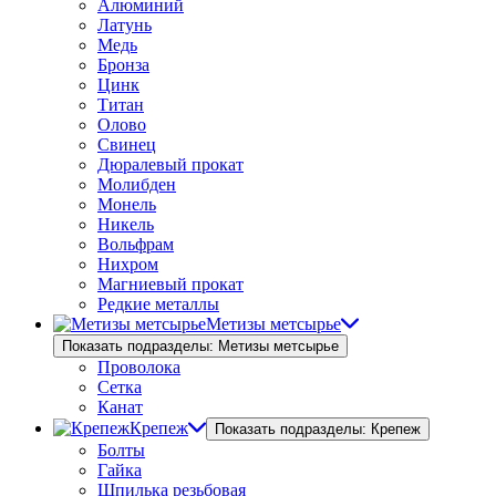
Алюминий
Латунь
Медь
Бронза
Цинк
Титан
Олово
Свинец
Дюралевый прокат
Молибден
Монель
Никель
Вольфрам
Нихром
Магниевый прокат
Редкие металлы
Метизы метсырье
Показать подразделы: Метизы метсырье
Проволока
Сетка
Канат
Крепеж
Показать подразделы: Крепеж
Болты
Гайка
Шпилька резьбовая