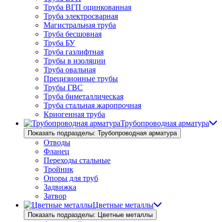
Труба ВГП оцинкованная
Труба электросварная
Магистральная труба
Труба бесшовная
Труба БУ
Труба газлифтная
Трубы в изоляции
Труба овальная
Прецизионные трубы
Трубы ГВС
Труба биметаллическая
Труба стальная жаропрочная
Криогенная труба
Трубопроводная арматура
Показать подразделы: Трубопроводная арматура
Отводы
Фланец
Переходы стальные
Тройник
Опоры для труб
Задвижка
Затвор
Цветные металлы
Показать подразделы: Цветные металлы