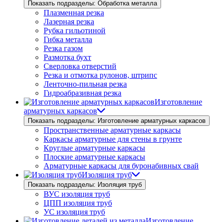
Показать подразделы: Обработка металла
Плазменная резка
Лазерная резка
Рубка гильотиной
Гибка металла
Резка газом
Размотка бухт
Сверловка отверстий
Резка и отмотка рулонов, штрипс
Ленточно-пильная резка
Гидроабразивная резка
Изготовление
арматурных каркасов
Показать подразделы: Изготовление арматурных каркасов
Пространственные арматурные каркасы
Каркасы арматурные для стены в грунте
Круглые арматурные каркасы
Плоские арматурные каркасы
Арматурные каркасы для буронабивных свай
Изоляция труб
Показать подразделы: Изоляция труб
ВУС изоляция труб
ЦПП изоляция труб
УС изоляция труб
Изготовление