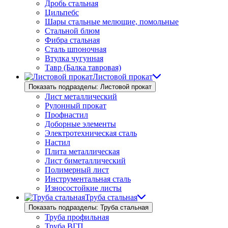
Дробь стальная
Цильпебс
Шары стальные мелющие, помольные
Стальной блюм
Фибра стальная
Сталь шпоночная
Втулка чугунная
Тавр (Балка тавровая)
Листовой прокат
Показать подразделы: Листовой прокат
Лист металлический
Рулонный прокат
Профнастил
Доборные элементы
Электротехническая сталь
Настил
Плита металлическая
Лист биметаллический
Полимерный лист
Инструментальная сталь
Износостойкие листы
Труба стальная
Показать подразделы: Труба стальная
Труба профильная
Труба ВГП