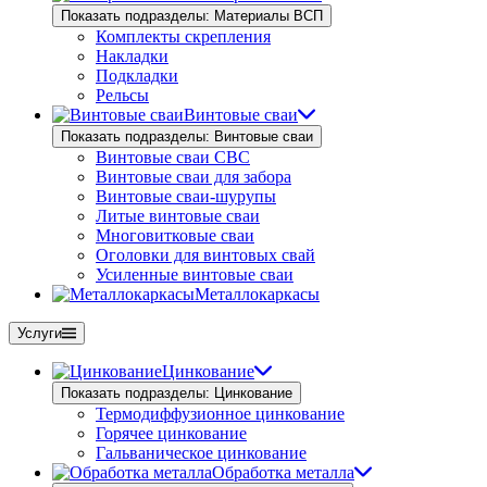
Показать подразделы: Материалы ВСП
Комплекты скрепления
Накладки
Подкладки
Рельсы
Винтовые сваи
Показать подразделы: Винтовые сваи
Винтовые сваи СВС
Винтовые сваи для забора
Винтовые сваи-шурупы
Литые винтовые сваи
Многовитковые сваи
Оголовки для винтовых свай
Усиленные винтовые сваи
Металлокаркасы
Услуги
Цинкование
Показать подразделы: Цинкование
Термодиффузионное цинкование
Горячее цинкование
Гальваническое цинкование
Обработка металла