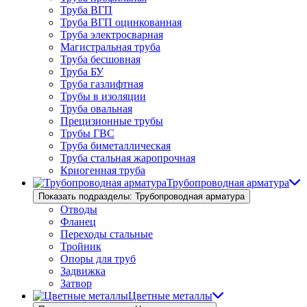
Труба ВГП
Труба ВГП оцинкованная
Труба электросварная
Магистральная труба
Труба бесшовная
Труба БУ
Труба газлифтная
Трубы в изоляции
Труба овальная
Прецизионные трубы
Трубы ГВС
Труба биметаллическая
Труба стальная жаропрочная
Криогенная труба
Трубопроводная арматура
Показать подразделы: Трубопроводная арматура
Отводы
Фланец
Переходы стальные
Тройник
Опоры для труб
Задвижка
Затвор
Цветные металлы