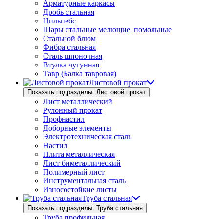
Арматурные каркасы
Дробь стальная
Цильпебс
Шары стальные мелющие, помольные
Стальной блюм
Фибра стальная
Сталь шпоночная
Втулка чугунная
Тавр (Балка тавровая)
Листовой прокат
Показать подразделы: Листовой прокат
Лист металлический
Рулонный прокат
Профнастил
Доборные элементы
Электротехническая сталь
Настил
Плита металлическая
Лист биметаллический
Полимерный лист
Инструментальная сталь
Износостойкие листы
Труба стальная
Показать подразделы: Труба стальная
Труба профильная