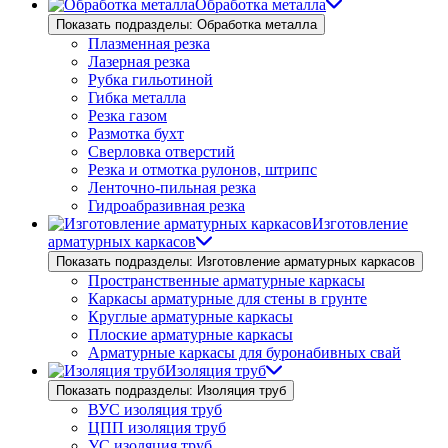
Обработка металла
Показать подразделы: Обработка металла
Плазменная резка
Лазерная резка
Рубка гильотиной
Гибка металла
Резка газом
Размотка бухт
Сверловка отверстий
Резка и отмотка рулонов, штрипс
Ленточно-пильная резка
Гидроабразивная резка
Изготовление
арматурных каркасов
Показать подразделы: Изготовление арматурных каркасов
Пространственные арматурные каркасы
Каркасы арматурные для стены в грунте
Круглые арматурные каркасы
Плоские арматурные каркасы
Арматурные каркасы для буронабивных свай
Изоляция труб
Показать подразделы: Изоляция труб
ВУС изоляция труб
ЦПП изоляция труб
УС изоляция труб