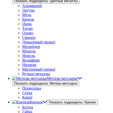
Показать подразделы: Цветные металлы
Алюминий
Латунь
Медь
Бронза
Цинк
Титан
Олово
Свинец
Дюралевый прокат
Молибден
Монель
Никель
Вольфрам
Нихром
Магниевый прокат
Редкие металлы
Метизы метсырье
Показать подразделы: Метизы метсырье
Проволока
Сетка
Канат
Крепеж
Показать подразделы: Крепеж
Болты
Гайка