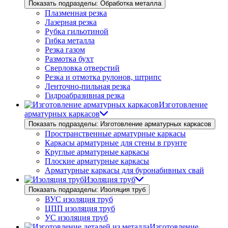
Показать подразделы: Обработка металла
Плазменная резка
Лазерная резка
Рубка гильотиной
Гибка металла
Резка газом
Размотка бухт
Сверловка отверстий
Резка и отмотка рулонов, штрипс
Ленточно-пильная резка
Гидроабразивная резка
Изготовление
арматурных каркасов
Показать подразделы: Изготовление арматурных каркасов
Пространственные арматурные каркасы
Каркасы арматурные для стены в грунте
Круглые арматурные каркасы
Плоские арматурные каркасы
Арматурные каркасы для буронабивных свай
Изоляция труб
Показать подразделы: Изоляция труб
ВУС изоляция труб
ЦПП изоляция труб
УС изоляция труб
Изготовление