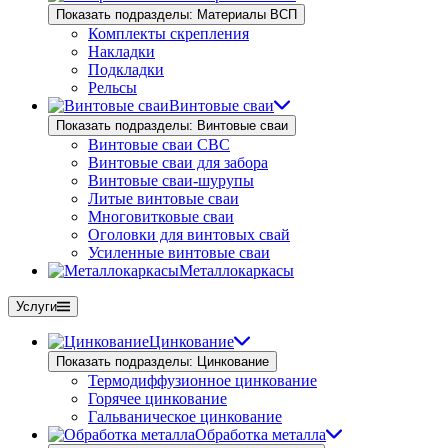
Показать подразделы: Материалы ВСП
Комплекты скрепления
Накладки
Подкладки
Рельсы
Винтовые сваи
Показать подразделы: Винтовые сваи
Винтовые сваи СВС
Винтовые сваи для забора
Винтовые сваи-шурупы
Литые винтовые сваи
Многовитковые сваи
Оголовки для винтовых свай
Усиленные винтовые сваи
Металлокаркасы
Услуги
Цинкование
Показать подразделы: Цинкование
Термодиффузионное цинкование
Горячее цинкование
Гальваническое цинкование
Обработка металла