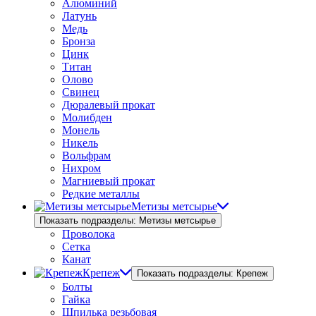
Алюминий
Латунь
Медь
Бронза
Цинк
Титан
Олово
Свинец
Дюралевый прокат
Молибден
Монель
Никель
Вольфрам
Нихром
Магниевый прокат
Редкие металлы
Метизы метсырье
Показать подразделы: Метизы метсырье
Проволока
Сетка
Канат
Крепеж
Показать подразделы: Крепеж
Болты
Гайка
Шпилька резьбовая