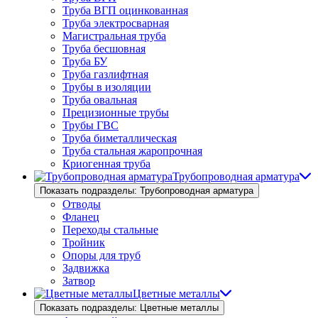
Труба ВГП оцинкованная
Труба электросварная
Магистральная труба
Труба бесшовная
Труба БУ
Труба газлифтная
Трубы в изоляции
Труба овальная
Прецизионные трубы
Трубы ГВС
Труба биметаллическая
Труба стальная жаропрочная
Криогенная труба
Трубопроводная арматура
Показать подразделы: Трубопроводная арматура
Отводы
Фланец
Переходы стальные
Тройник
Опоры для труб
Задвижка
Затвор
Цветные металлы
Показать подразделы: Цветные металлы