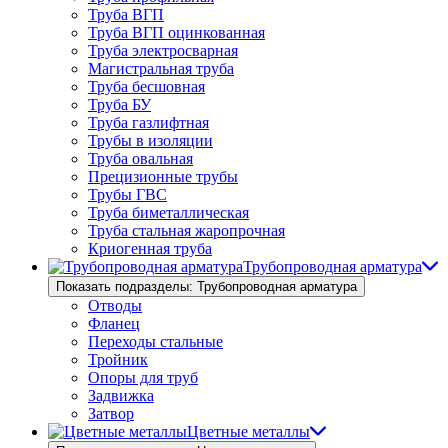
Труба ВГП
Труба ВГП оцинкованная
Труба электросварная
Магистральная труба
Труба бесшовная
Труба БУ
Труба газлифтная
Трубы в изоляции
Труба овальная
Прецизионные трубы
Трубы ГВС
Труба биметаллическая
Труба стальная жаропрочная
Криогенная труба
Трубопроводная арматура
Показать подразделы: Трубопроводная арматура
Отводы
Фланец
Переходы стальные
Тройник
Опоры для труб
Задвижка
Затвор
Цветные металлы