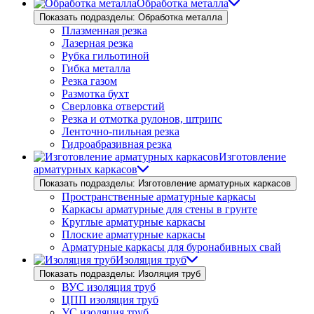
Обработка металла
Показать подразделы: Обработка металла
Плазменная резка
Лазерная резка
Рубка гильотиной
Гибка металла
Резка газом
Размотка бухт
Сверловка отверстий
Резка и отмотка рулонов, штрипс
Ленточно-пильная резка
Гидроабразивная резка
Изготовление
арматурных каркасов
Показать подразделы: Изготовление арматурных каркасов
Пространственные арматурные каркасы
Каркасы арматурные для стены в грунте
Круглые арматурные каркасы
Плоские арматурные каркасы
Арматурные каркасы для буронабивных свай
Изоляция труб
Показать подразделы: Изоляция труб
ВУС изоляция труб
ЦПП изоляция труб
УС изоляция труб