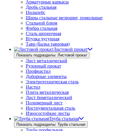
Арматурные каркасы
Дробь стальная
Цильпебс
Шары стальные мелющие, помольные
Стальной блюм
Фибра стальная
Сталь шпоночная
Втулка чугунная
Тавр (Балка тавровая)
Листовой прокат
Показать подразделы: Листовой прокат
Лист металлический
Рулонный прокат
Профнастил
Доборные элементы
Электротехническая сталь
Настил
Плита металлическая
Лист биметаллический
Полимерный лист
Инструментальная сталь
Износостойкие листы
Труба стальная
Показать подразделы: Труба стальная
Труба профильная