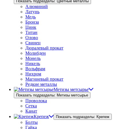
Показать подразделы: Цветные металлы
Алюминий
Латунь
Медь
Бронза
Цинк
Титан
Олово
Свинец
Дюралевый прокат
Молибден
Монель
Никель
Вольфрам
Нихром
Магниевый прокат
Редкие металлы
Метизы метсырье
Показать подразделы: Метизы метсырье
Проволока
Сетка
Канат
Крепеж
Показать подразделы: Крепеж
Болты
Гайка