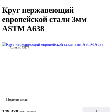
Круг нержавеющий
европейской стали 3мм
ASTM A638
Артикул:
73177
Поделиться:
149 330
−
+
руб.
/
тонна