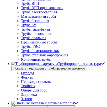
Труба ВГП
Труба ВГП оцинкованная
Труба электросварная
Магистральная труба
Труба бесшовная
Труба БУ
Труба газлифтная
Трубы в изоляции
Труба овальная
Прецизионные трубы
Трубы ГВС
Труба биметаллическая
Труба стальная жаропрочная
Криогенная труба
Трубопроводная арматура
Показать подразделы: Трубопроводная арматура
Отводы
Фланец
Переходы стальные
Тройник
Опоры для труб
Задвижка
Затвор
Цветные металлы