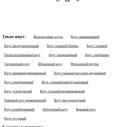
Также ищут:
Жаропрочные круги
Круг оцинкованный
Круг инструментальный
Круг стальной Hardox
Круг стальной
Низколегированный круг
Круг прецизионный
Круг серебрянка
Автоматный круг
Штамповой круг
Фехралевый пруток
Круг шарикоподшипниковый
Круг стальной рессорно-пружинный
Круг горячекатаный
Круг стальной конструкционный
Круг углеродистый
Круг стальной подшипниковый
Пищевой круг нержавеющий
Круг быстрорежущий
Круг калиброванный
Обточенный круг
Кованый круг
Круг чугунный
Клиенты и партнеры