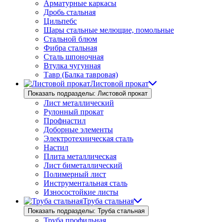
Арматурные каркасы
Дробь стальная
Цильпебс
Шары стальные мелющие, помольные
Стальной блюм
Фибра стальная
Сталь шпоночная
Втулка чугунная
Тавр (Балка тавровая)
Листовой прокат
Показать подразделы: Листовой прокат
Лист металлический
Рулонный прокат
Профнастил
Доборные элементы
Электротехническая сталь
Настил
Плита металлическая
Лист биметаллический
Полимерный лист
Инструментальная сталь
Износостойкие листы
Труба стальная
Показать подразделы: Труба стальная
Труба профильная