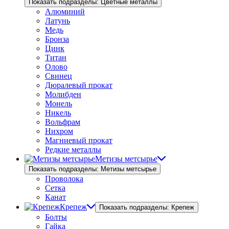
Показать подразделы: Цветные металлы
Алюминий
Латунь
Медь
Бронза
Цинк
Титан
Олово
Свинец
Дюралевый прокат
Молибден
Монель
Никель
Вольфрам
Нихром
Магниевый прокат
Редкие металлы
Метизы метсырье
Показать подразделы: Метизы метсырье
Проволока
Сетка
Канат
Крепеж
Показать подразделы: Крепеж
Болты
Гайка