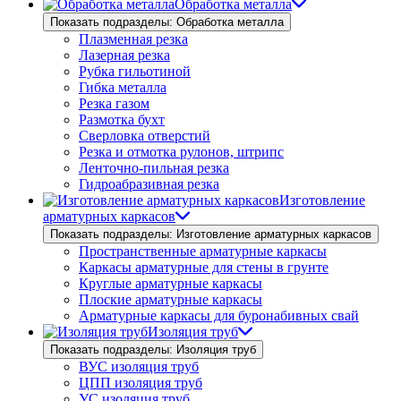
Обработка металла
Показать подразделы: Обработка металла
Плазменная резка
Лазерная резка
Рубка гильотиной
Гибка металла
Резка газом
Размотка бухт
Сверловка отверстий
Резка и отмотка рулонов, штрипс
Ленточно-пильная резка
Гидроабразивная резка
Изготовление
арматурных каркасов
Показать подразделы: Изготовление арматурных каркасов
Пространственные арматурные каркасы
Каркасы арматурные для стены в грунте
Круглые арматурные каркасы
Плоские арматурные каркасы
Арматурные каркасы для буронабивных свай
Изоляция труб
Показать подразделы: Изоляция труб
ВУС изоляция труб
ЦПП изоляция труб
УС изоляция труб