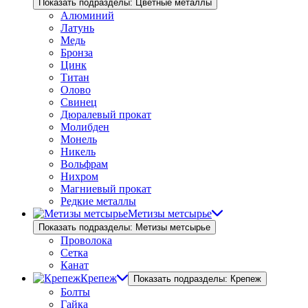
Показать подразделы: Цветные металлы
Алюминий
Латунь
Медь
Бронза
Цинк
Титан
Олово
Свинец
Дюралевый прокат
Молибден
Монель
Никель
Вольфрам
Нихром
Магниевый прокат
Редкие металлы
Метизы метсырье
Показать подразделы: Метизы метсырье
Проволока
Сетка
Канат
Крепеж
Показать подразделы: Крепеж
Болты
Гайка