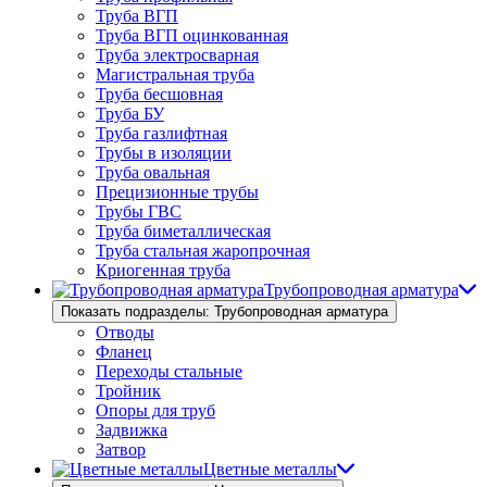
Труба ВГП
Труба ВГП оцинкованная
Труба электросварная
Магистральная труба
Труба бесшовная
Труба БУ
Труба газлифтная
Трубы в изоляции
Труба овальная
Прецизионные трубы
Трубы ГВС
Труба биметаллическая
Труба стальная жаропрочная
Криогенная труба
Трубопроводная арматура
Показать подразделы: Трубопроводная арматура
Отводы
Фланец
Переходы стальные
Тройник
Опоры для труб
Задвижка
Затвор
Цветные металлы