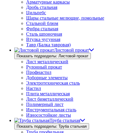
Арматурные каркасы
Дробь стальная
Цильпебс
Шары стальные мелющие, помольные
Стальной блюм
Фибра стальная
Сталь шпоночная
Втулка чугунная
Тавр (Балка тавровая)
Листовой прокат
Показать подразделы: Листовой прокат
Лист металлический
Рулонный прокат
Профнастил
Доборные элементы
Электротехническая сталь
Настил
Плита металлическая
Лист биметаллический
Полимерный лист
Инструментальная сталь
Износостойкие листы
Труба стальная
Показать подразделы: Труба стальная
Труба профильная