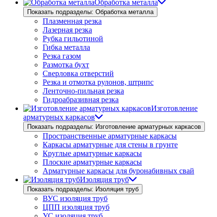
Обработка металла
Показать подразделы: Обработка металла
Плазменная резка
Лазерная резка
Рубка гильотиной
Гибка металла
Резка газом
Размотка бухт
Сверловка отверстий
Резка и отмотка рулонов, штрипс
Ленточно-пильная резка
Гидроабразивная резка
Изготовление
арматурных каркасов
Показать подразделы: Изготовление арматурных каркасов
Пространственные арматурные каркасы
Каркасы арматурные для стены в грунте
Круглые арматурные каркасы
Плоские арматурные каркасы
Арматурные каркасы для буронабивных свай
Изоляция труб
Показать подразделы: Изоляция труб
ВУС изоляция труб
ЦПП изоляция труб
УС изоляция труб