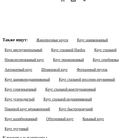
Также ищут:
Жаропрочные круги
Круг оцинкованный
Круг инструментальный
Круг стальной Hardox
Круг стальной
Низколегированный круг
Круг прецизионный
Круг серебрянка
Автоматный круг
Штамповой круг
Фехралевый пруток
Круг шарикоподшипниковый
Круг стальной рессорно-пружинный
Круг горячекатаный
Круг стальной конструкционный
Круг углеродистый
Круг стальной подшипниковый
Пищевой круг нержавеющий
Круг быстрорежущий
Круг калиброванный
Обточенный круг
Кованый круг
Круг чугунный
Клиенты и партнеры