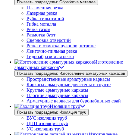
Показать подразделы: Обработка металла
Плазменная резка
Лазерная резка
Рубка гильотиной
Гибка металла
Резка газом
Размотка бухт
Сверловка отверстий
Резка и отмотка рулонов, штрипс
Ленточно-пильная резка
Гидроабразивная резка
Изготовление
арматурных каркасов
Показать подразделы: Изготовление арматурных каркасов
Пространственные арматурные каркасы
Каркасы арматурные для стены в грунте
Круглые арматурные каркасы
Плоские арматурные каркасы
Арматурные каркасы для буронабивных свай
Изоляция труб
Показать подразделы: Изоляция труб
ВУС изоляция труб
ЦПП изоляция труб
УС изоляция труб
Изготовление