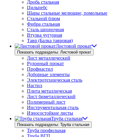
Дробь стальная
Цильпебс
Шары стальные мелющие, помольные
Стальной блюм
Фибра стальная
Сталь шпоночная
Втулка чугунная
Тавр (Балка тавровая)
Листовой прокат
Показать подразделы: Листовой прокат
Лист металлический
Рулонный прокат
Профнастил
Доборные элементы
Электротехническая сталь
Настил
Плита металлическая
Лист биметаллический
Полимерный лист
Инструментальная сталь
Износостойкие листы
Труба стальная
Показать подразделы: Труба стальная
Труба профильная
Труба ВГП