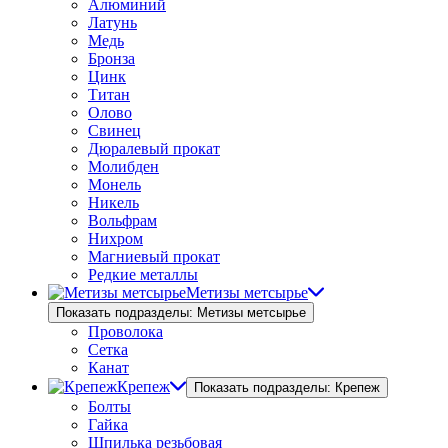
Алюминий
Латунь
Медь
Бронза
Цинк
Титан
Олово
Свинец
Дюралевый прокат
Молибден
Монель
Никель
Вольфрам
Нихром
Магниевый прокат
Редкие металлы
Метизы метсырье
Показать подразделы: Метизы метсырье
Проволока
Сетка
Канат
Крепеж
Показать подразделы: Крепеж
Болты
Гайка
Шпилька резьбовая