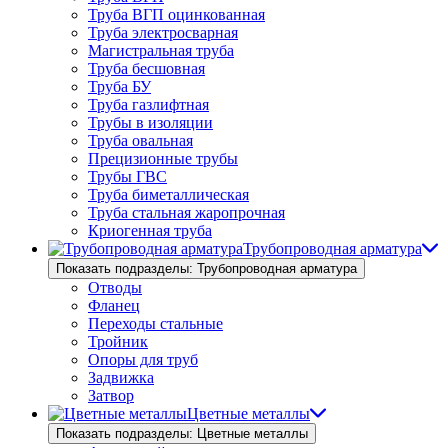
Труба ВГП оцинкованная
Труба электросварная
Магистральная труба
Труба бесшовная
Труба БУ
Труба газлифтная
Трубы в изоляции
Труба овальная
Прецизионные трубы
Трубы ГВС
Труба биметаллическая
Труба стальная жаропрочная
Криогенная труба
Трубопроводная арматура
Показать подразделы: Трубопроводная арматура
Отводы
Фланец
Переходы стальные
Тройник
Опоры для труб
Задвижка
Затвор
Цветные металлы
Показать подразделы: Цветные металлы