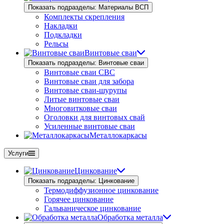
Показать подразделы: Материалы ВСП
Комплекты скрепления
Накладки
Подкладки
Рельсы
Винтовые сваи
Показать подразделы: Винтовые сваи
Винтовые сваи СВС
Винтовые сваи для забора
Винтовые сваи-шурупы
Литые винтовые сваи
Многовитковые сваи
Оголовки для винтовых свай
Усиленные винтовые сваи
Металлокаркасы
Услуги
Цинкование
Показать подразделы: Цинкование
Термодиффузионное цинкование
Горячее цинкование
Гальваническое цинкование
Обработка металла