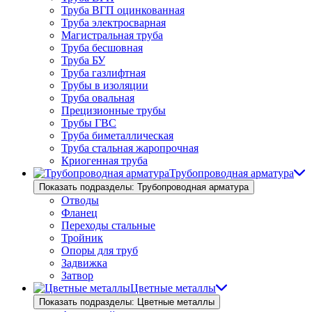
Труба ВГП оцинкованная
Труба электросварная
Магистральная труба
Труба бесшовная
Труба БУ
Труба газлифтная
Трубы в изоляции
Труба овальная
Прецизионные трубы
Трубы ГВС
Труба биметаллическая
Труба стальная жаропрочная
Криогенная труба
Трубопроводная арматура
Показать подразделы: Трубопроводная арматура
Отводы
Фланец
Переходы стальные
Тройник
Опоры для труб
Задвижка
Затвор
Цветные металлы
Показать подразделы: Цветные металлы