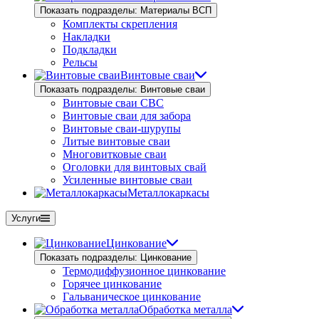
Показать подразделы: Материалы ВСП
Комплекты скрепления
Накладки
Подкладки
Рельсы
Винтовые сваи
Показать подразделы: Винтовые сваи
Винтовые сваи СВС
Винтовые сваи для забора
Винтовые сваи-шурупы
Литые винтовые сваи
Многовитковые сваи
Оголовки для винтовых свай
Усиленные винтовые сваи
Металлокаркасы
Услуги
Цинкование
Показать подразделы: Цинкование
Термодиффузионное цинкование
Горячее цинкование
Гальваническое цинкование
Обработка металла