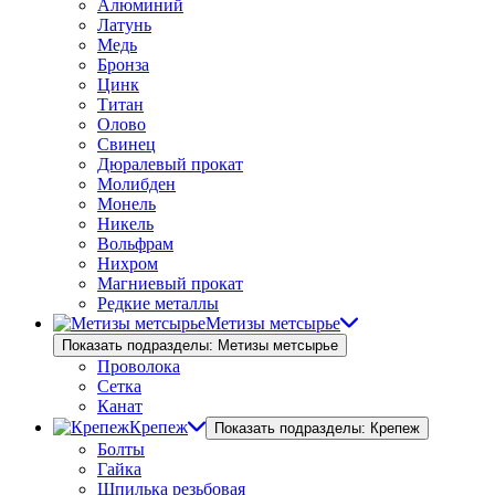
Алюминий
Латунь
Медь
Бронза
Цинк
Титан
Олово
Свинец
Дюралевый прокат
Молибден
Монель
Никель
Вольфрам
Нихром
Магниевый прокат
Редкие металлы
Метизы метсырье
Показать подразделы: Метизы метсырье
Проволока
Сетка
Канат
Крепеж
Показать подразделы: Крепеж
Болты
Гайка
Шпилька резьбовая