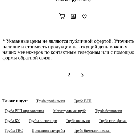
* Указанные цены не являются публичной офертой. Уточнить
наличие и стоимость продукции на текущий день можно у
наших менеджеров по контактным телефонам или с помощью
формы обратной связи.
1
2
Также ищут:
Труба профильная
Труба ВГП
Труба ВГП оцинкованная
Магистральная труба
Труба бесшовная
Труба БУ
Трубы в изоляции
Труба овальная
Труба газлифтная
Трубы ГВС
Прецизионные трубы
Труба биметаллическая