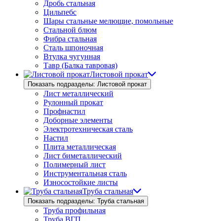
Дробь стальная
Цильпебс
Шары стальные мелющие, помольные
Стальной блюм
Фибра стальная
Сталь шпоночная
Втулка чугунная
Тавр (Балка тавровая)
Листовой прокат
Показать подразделы: Листовой прокат
Лист металлический
Рулонный прокат
Профнастил
Доборные элементы
Электротехническая сталь
Настил
Плита металлическая
Лист биметаллический
Полимерный лист
Инструментальная сталь
Износостойкие листы
Труба стальная
Показать подразделы: Труба стальная
Труба профильная
Труба ВГП