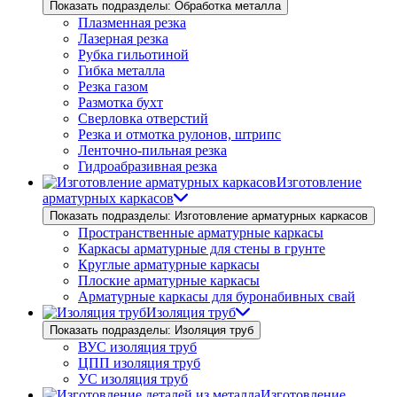
Показать подразделы: Обработка металла
Плазменная резка
Лазерная резка
Рубка гильотиной
Гибка металла
Резка газом
Размотка бухт
Сверловка отверстий
Резка и отмотка рулонов, штрипс
Ленточно-пильная резка
Гидроабразивная резка
Изготовление
арматурных каркасов
Показать подразделы: Изготовление арматурных каркасов
Пространственные арматурные каркасы
Каркасы арматурные для стены в грунте
Круглые арматурные каркасы
Плоские арматурные каркасы
Арматурные каркасы для буронабивных свай
Изоляция труб
Показать подразделы: Изоляция труб
ВУС изоляция труб
ЦПП изоляция труб
УС изоляция труб
Изготовление