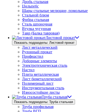
Дробь стальная
Цильпебс
Шары стальные мелющие, помольные
Стальной блюм
Фибра стальная
Сталь шпоночная
Втулка чугунная
Тавр (Балка тавровая)
Листовой прокат
Показать подразделы: Листовой прокат
Лист металлический
Рулонный прокат
Профнастил
Доборные элементы
Электротехническая сталь
Настил
Плита металлическая
Лист биметаллический
Полимерный лист
Инструментальная сталь
Износостойкие листы
Труба стальная
Показать подразделы: Труба стальная
Труба профильная
Труба ВГП