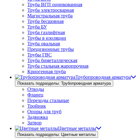
Труба ВГП оцинкованная
Труба электросварная
Магистральная труба
Труба бесшовная
Труба БУ
Труба газлифтная
Трубы в изоляции
Труба овальная
Прецизионные трубы
Трубы ГВС
Труба биметаллическая
Труба стальная жаропрочная
Криогенная труба
Трубопроводная арматура
Показать подразделы: Трубопроводная арматура
Отводы
Фланец
Переходы стальные
Тройник
Опоры для труб
Задвижка
Затвор
Цветные металлы
Показать подразделы: Цветные металлы