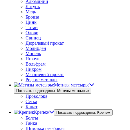
Алюминий
Латунь
Медь
Бронза
Цинк
Титан
Олово
Свинец
Дюралевый прокат
Молибден
Монель
Никель
Вольфрам
Нихром
Магниевый прокат
Редкие металлы
Метизы метсырье
Показать подразделы: Метизы метсырье
Проволока
Сетка
Канат
Крепеж
Показать подразделы: Крепеж
Болты
Гайка
Шпилька резьбовая