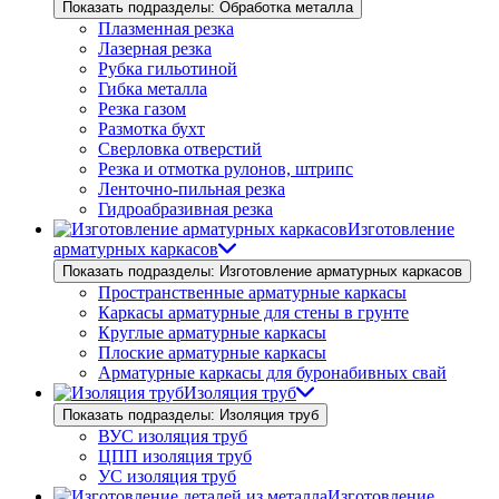
Показать подразделы: Обработка металла
Плазменная резка
Лазерная резка
Рубка гильотиной
Гибка металла
Резка газом
Размотка бухт
Сверловка отверстий
Резка и отмотка рулонов, штрипс
Ленточно-пильная резка
Гидроабразивная резка
Изготовление
арматурных каркасов
Показать подразделы: Изготовление арматурных каркасов
Пространственные арматурные каркасы
Каркасы арматурные для стены в грунте
Круглые арматурные каркасы
Плоские арматурные каркасы
Арматурные каркасы для буронабивных свай
Изоляция труб
Показать подразделы: Изоляция труб
ВУС изоляция труб
ЦПП изоляция труб
УС изоляция труб
Изготовление