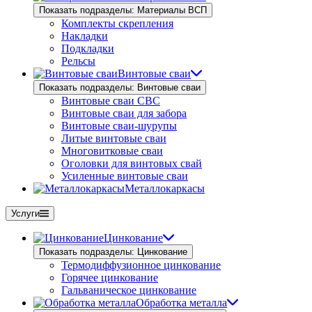
Показать подразделы: Материалы ВСП
Комплекты скрепления
Накладки
Подкладки
Рельсы
Винтовые сваи
Показать подразделы: Винтовые сваи
Винтовые сваи СВС
Винтовые сваи для забора
Винтовые сваи-шурупы
Литые винтовые сваи
Многовитковые сваи
Оголовки для винтовых свай
Усиленные винтовые сваи
Металлокаркасы
Услуги
Цинкование
Показать подразделы: Цинкование
Термодиффузионное цинкование
Горячее цинкование
Гальваническое цинкование
Обработка металла