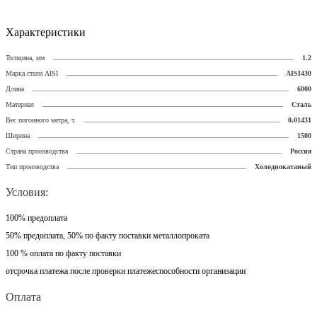
Характеристики
Толщина, мм
1.2
Марка стали AISI
AISI430
Длина
6000
Материал
Сталь
Вес погонного метра, т.
0.01431
Ширина
1500
Страна производства
Россия
Тип производства
Холоднокатаный
Условия:
100% предоплата
50% предоплата, 50% по факту поставки металлопроката
100 % оплата по факту поставки
отсрочка платежа после проверки платежеспособности организации
Оплата