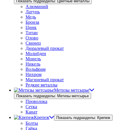
Показать подразделы: Цветные металлы
Алюминий
Латунь
Медь
Бронза
Цинк
Титан
Олово
Свинец
Дюралевый прокат
Молибден
Монель
Никель
Вольфрам
Нихром
Магниевый прокат
Редкие металлы
Метизы метсырье
Показать подразделы: Метизы метсырье
Проволока
Сетка
Канат
Крепеж
Показать подразделы: Крепеж
Болты
Гайка