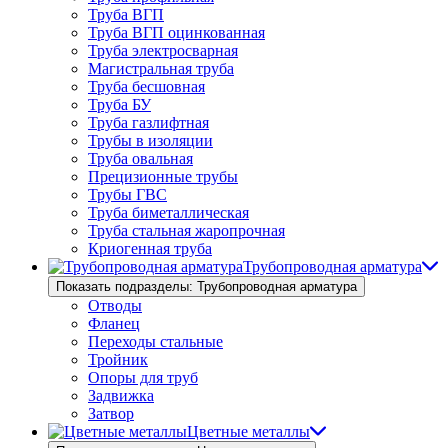
Труба ВГП
Труба ВГП оцинкованная
Труба электросварная
Магистральная труба
Труба бесшовная
Труба БУ
Труба газлифтная
Трубы в изоляции
Труба овальная
Прецизионные трубы
Трубы ГВС
Труба биметаллическая
Труба стальная жаропрочная
Криогенная труба
Трубопроводная арматура
Показать подразделы: Трубопроводная арматура
Отводы
Фланец
Переходы стальные
Тройник
Опоры для труб
Задвижка
Затвор
Цветные металлы