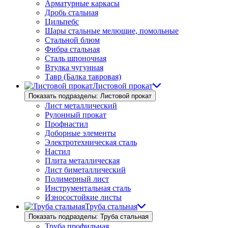
Арматурные каркасы
Дробь стальная
Цильпебс
Шары стальные мелющие, помольные
Стальной блюм
Фибра стальная
Сталь шпоночная
Втулка чугунная
Тавр (Балка тавровая)
Листовой прокат
Показать подразделы: Листовой прокат
Лист металлический
Рулонный прокат
Профнастил
Доборные элементы
Электротехническая сталь
Настил
Плита металлическая
Лист биметаллический
Полимерный лист
Инструментальная сталь
Износостойкие листы
Труба стальная
Показать подразделы: Труба стальная
Труба профильная