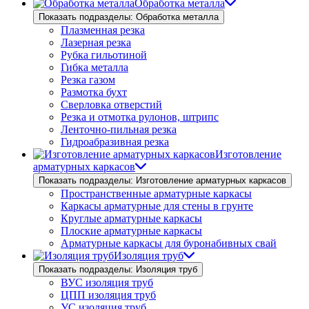
Обработка металла
Показать подразделы: Обработка металла
Плазменная резка
Лазерная резка
Рубка гильотиной
Гибка металла
Резка газом
Размотка бухт
Сверловка отверстий
Резка и отмотка рулонов, штрипс
Ленточно-пильная резка
Гидроабразивная резка
Изготовление
арматурных каркасов
Показать подразделы: Изготовление арматурных каркасов
Пространственные арматурные каркасы
Каркасы арматурные для стены в грунте
Круглые арматурные каркасы
Плоские арматурные каркасы
Арматурные каркасы для буронабивных свай
Изоляция труб
Показать подразделы: Изоляция труб
ВУС изоляция труб
ЦПП изоляция труб
УС изоляция труб