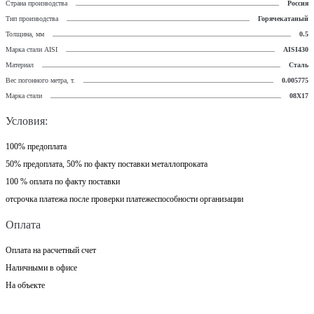
Страна производства
Россия
Тип производства
Горячекатаный
Толщина, мм
0.5
Марка стали AISI
AISI430
Материал
Сталь
Вес погонного метра, т.
0.005775
Марка стали
08Х17
Условия:
100% предоплата
50% предоплата, 50% по факту поставки металлопроката
100 % оплата по факту поставки
отсрочка платежа после проверки платежеспособности организации
Оплата
Оплата на расчетный счет
Наличными в офисе
На объекте