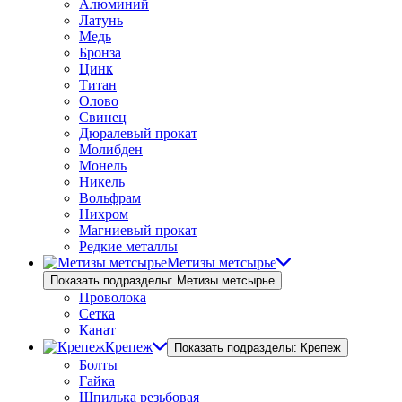
Алюминий
Латунь
Медь
Бронза
Цинк
Титан
Олово
Свинец
Дюралевый прокат
Молибден
Монель
Никель
Вольфрам
Нихром
Магниевый прокат
Редкие металлы
Метизы метсырье
Показать подразделы: Метизы метсырье
Проволока
Сетка
Канат
Крепеж
Показать подразделы: Крепеж
Болты
Гайка
Шпилька резьбовая