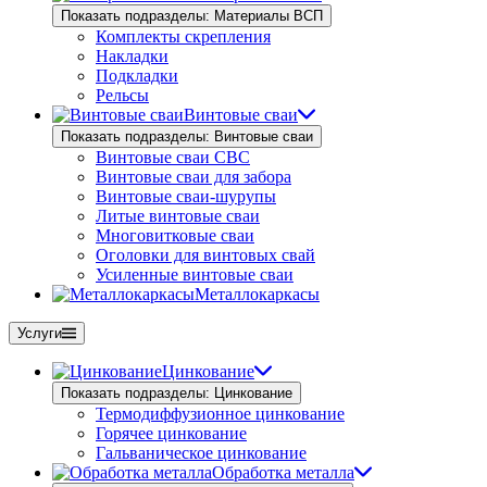
Показать подразделы: Материалы ВСП
Комплекты скрепления
Накладки
Подкладки
Рельсы
Винтовые сваи
Показать подразделы: Винтовые сваи
Винтовые сваи СВС
Винтовые сваи для забора
Винтовые сваи-шурупы
Литые винтовые сваи
Многовитковые сваи
Оголовки для винтовых свай
Усиленные винтовые сваи
Металлокаркасы
Услуги
Цинкование
Показать подразделы: Цинкование
Термодиффузионное цинкование
Горячее цинкование
Гальваническое цинкование
Обработка металла