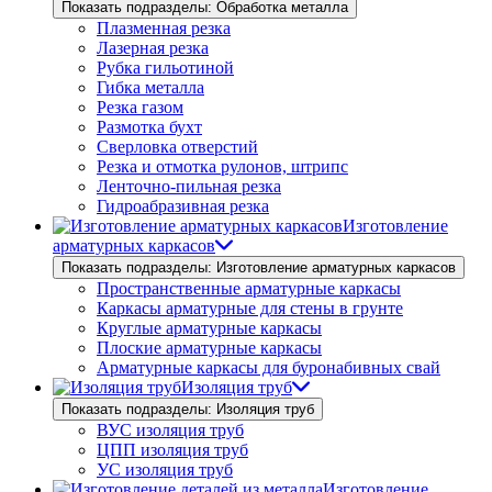
Показать подразделы: Обработка металла
Плазменная резка
Лазерная резка
Рубка гильотиной
Гибка металла
Резка газом
Размотка бухт
Сверловка отверстий
Резка и отмотка рулонов, штрипс
Ленточно-пильная резка
Гидроабразивная резка
Изготовление
арматурных каркасов
Показать подразделы: Изготовление арматурных каркасов
Пространственные арматурные каркасы
Каркасы арматурные для стены в грунте
Круглые арматурные каркасы
Плоские арматурные каркасы
Арматурные каркасы для буронабивных свай
Изоляция труб
Показать подразделы: Изоляция труб
ВУС изоляция труб
ЦПП изоляция труб
УС изоляция труб
Изготовление