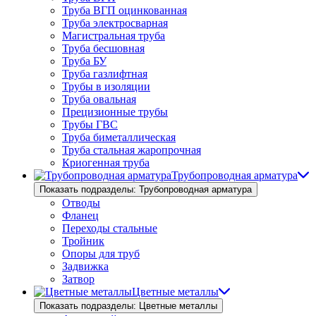
Труба ВГП оцинкованная
Труба электросварная
Магистральная труба
Труба бесшовная
Труба БУ
Труба газлифтная
Трубы в изоляции
Труба овальная
Прецизионные трубы
Трубы ГВС
Труба биметаллическая
Труба стальная жаропрочная
Криогенная труба
Трубопроводная арматура
Показать подразделы: Трубопроводная арматура
Отводы
Фланец
Переходы стальные
Тройник
Опоры для труб
Задвижка
Затвор
Цветные металлы
Показать подразделы: Цветные металлы