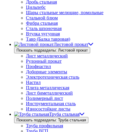
Дробь стальная
Цильпебс
Шары стальные мелющие, помольные
Стальной блюм
Фибра стальная
Сталь шпоночная
Втулка чугунная
Тавр (Балка тавровая)
Листовой прокат
Показать подразделы: Листовой прокат
Лист металлический
Рулонный прокат
Профнастил
Доборные элементы
Электротехническая сталь
Настил
Плита металлическая
Лист биметаллический
Полимерный лист
Инструментальная сталь
Износостойкие листы
Труба стальная
Показать подразделы: Труба стальная
Труба профильная
Труба ВГП