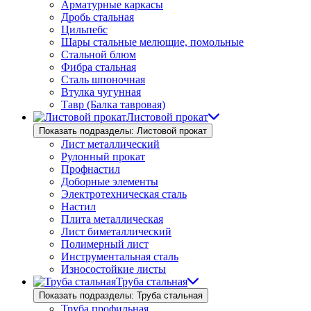
Арматурные каркасы
Дробь стальная
Цильпебс
Шары стальные мелющие, помольные
Стальной блюм
Фибра стальная
Сталь шпоночная
Втулка чугунная
Тавр (Балка тавровая)
Листовой прокат
Показать подразделы: Листовой прокат
Лист металлический
Рулонный прокат
Профнастил
Доборные элементы
Электротехническая сталь
Настил
Плита металлическая
Лист биметаллический
Полимерный лист
Инструментальная сталь
Износостойкие листы
Труба стальная
Показать подразделы: Труба стальная
Труба профильная