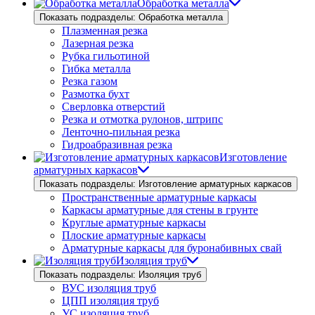
Обработка металла
Показать подразделы: Обработка металла
Плазменная резка
Лазерная резка
Рубка гильотиной
Гибка металла
Резка газом
Размотка бухт
Сверловка отверстий
Резка и отмотка рулонов, штрипс
Ленточно-пильная резка
Гидроабразивная резка
Изготовление
арматурных каркасов
Показать подразделы: Изготовление арматурных каркасов
Пространственные арматурные каркасы
Каркасы арматурные для стены в грунте
Круглые арматурные каркасы
Плоские арматурные каркасы
Арматурные каркасы для буронабивных свай
Изоляция труб
Показать подразделы: Изоляция труб
ВУС изоляция труб
ЦПП изоляция труб
УС изоляция труб