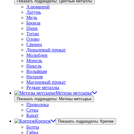
Показать подразделы: Цветные металлы
Алюминий
Латунь
Медь
Бронза
Цинк
Титан
Олово
Свинец
Дюралевый прокат
Молибден
Монель
Никель
Вольфрам
Нихром
Магниевый прокат
Редкие металлы
Метизы метсырье
Показать подразделы: Метизы метсырье
Проволока
Сетка
Канат
Крепеж
Показать подразделы: Крепеж
Болты
Гайка