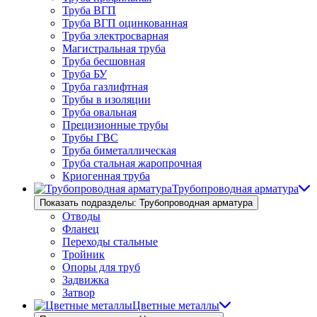
Труба ВГП
Труба ВГП оцинкованная
Труба электросварная
Магистральная труба
Труба бесшовная
Труба БУ
Труба газлифтная
Трубы в изоляции
Труба овальная
Прецизионные трубы
Трубы ГВС
Труба биметаллическая
Труба стальная жаропрочная
Криогенная труба
Трубопроводная арматура
Показать подразделы: Трубопроводная арматура
Отводы
Фланец
Переходы стальные
Тройник
Опоры для труб
Задвижка
Затвор
Цветные металлы