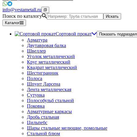
info@vestametall.ru
Поиск по каталогу
Искать
Каталог
Сортовой прокат
Показать подраздел
Арматура
Двутавровая балка
Швеллер
Уголок металлический
Круг металлический
Квадрат металлический
Шестигранник
Полоса
Шпунт Ларсена
Лента металлическая
Сутунка
Полособульб стальной
Поковка
Арматурные каркасы
Дробь стальная
Цильпебс
Шары стальные мелющие, помольные
Стальной блюм