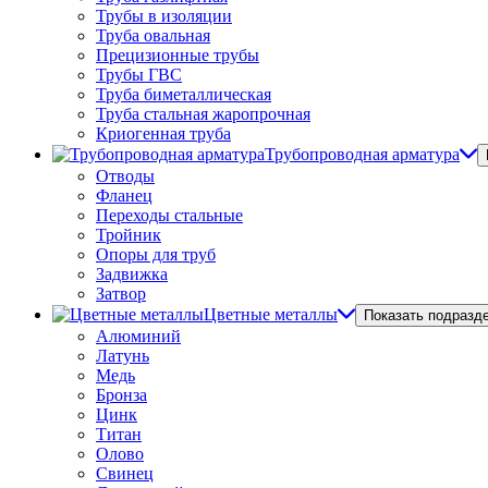
Трубы в изоляции
Труба овальная
Прецизионные трубы
Трубы ГВС
Труба биметаллическая
Труба стальная жаропрочная
Криогенная труба
Трубопроводная арматура
Отводы
Фланец
Переходы стальные
Тройник
Опоры для труб
Задвижка
Затвор
Цветные металлы
Показать подразд
Алюминий
Латунь
Медь
Бронза
Цинк
Титан
Олово
Свинец