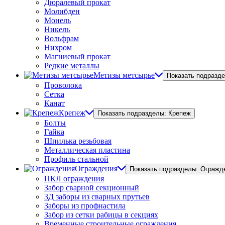
Дюралевый прокат
Молибден
Монель
Никель
Вольфрам
Нихром
Магниевый прокат
Редкие металлы
Метизы метсырье
Показать подразд
Проволока
Сетка
Канат
Крепеж
Показать подразделы: Крепеж
Болты
Гайка
Шпилька резьбовая
Металлическая пластина
Профиль стальной
Ограждения
Показать подразделы: Огражд
ПКЛ ограждения
Забор сварной секционный
3Д заборы из сварных прутьев
Заборы из профнастила
Забор из сетки рабицы в секциях
Временные строительные ограждения