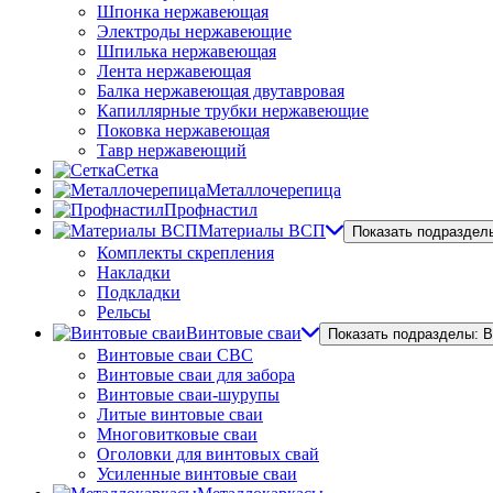
Шпонка нержавеющая
Электроды нержавеющие
Шпилька нержавеющая
Лента нержавеющая
Балка нержавеющая двутавровая
Капиллярные трубки нержавеющие
Поковка нержавеющая
Тавр нержавеющий
Сетка
Металлочерепица
Профнастил
Материалы ВСП
Показать подраздел
Комплекты скрепления
Накладки
Подкладки
Рельсы
Винтовые сваи
Показать подразделы: 
Винтовые сваи СВС
Винтовые сваи для забора
Винтовые сваи-шурупы
Литые винтовые сваи
Многовитковые сваи
Оголовки для винтовых свай
Усиленные винтовые сваи