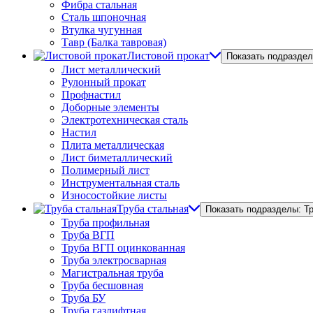
Фибра стальная
Сталь шпоночная
Втулка чугунная
Тавр (Балка тавровая)
Листовой прокат
Показать подраздел
Лист металлический
Рулонный прокат
Профнастил
Доборные элементы
Электротехническая сталь
Настил
Плита металлическая
Лист биметаллический
Полимерный лист
Инструментальная сталь
Износостойкие листы
Труба стальная
Показать подразделы: Т
Труба профильная
Труба ВГП
Труба ВГП оцинкованная
Труба электросварная
Магистральная труба
Труба бесшовная
Труба БУ
Труба газлифтная