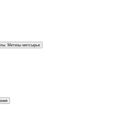
елы: Метизы метсырье
ения