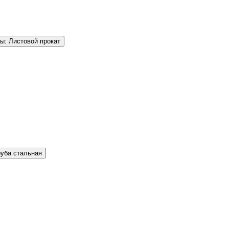
ы: Листовой прокат
руба стальная