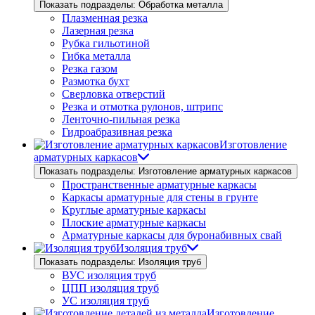
Показать подразделы: Обработка металла
Плазменная резка
Лазерная резка
Рубка гильотиной
Гибка металла
Резка газом
Размотка бухт
Сверловка отверстий
Резка и отмотка рулонов, штрипс
Ленточно-пильная резка
Гидроабразивная резка
Изготовление
арматурных каркасов
Показать подразделы: Изготовление арматурных каркасов
Пространственные арматурные каркасы
Каркасы арматурные для стены в грунте
Круглые арматурные каркасы
Плоские арматурные каркасы
Арматурные каркасы для буронабивных свай
Изоляция труб
Показать подразделы: Изоляция труб
ВУС изоляция труб
ЦПП изоляция труб
УС изоляция труб
Изготовление