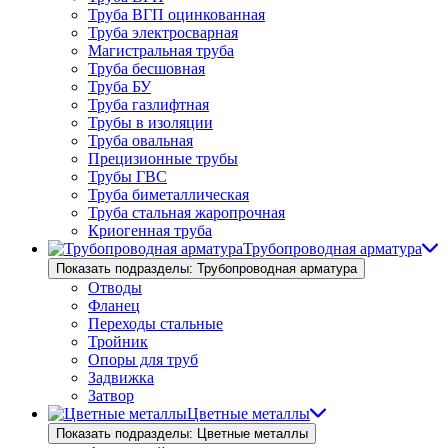
Труба ВГП оцинкованная
Труба электросварная
Магистральная труба
Труба бесшовная
Труба БУ
Труба газлифтная
Трубы в изоляции
Труба овальная
Прецизионные трубы
Трубы ГВС
Труба биметаллическая
Труба стальная жаропрочная
Криогенная труба
Трубопроводная арматура
Показать подразделы: Трубопроводная арматура
Отводы
Фланец
Переходы стальные
Тройник
Опоры для труб
Задвижка
Затвор
Цветные металлы
Показать подразделы: Цветные металлы