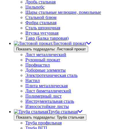
Дробь стальная
Цильпебс
Шары стальные мелющие, помольные
Стальной блюм
Фибра стальная
Сталь шпоночная
Втулка чугунная
Тавр (Балка тавровая)
Листовой прокат
Показать подразделы: Листовой прокат
Лист металлический
Рулонный прокат
Профнастил
Доборные элементы
Электротехническая сталь
Настил
Плита металлическая
Лист биметаллический
Полимерный лист
Инструментальная сталь
Износостойкие листы
Труба стальная
Показать подразделы: Труба стальная
Труба профильная
Труба ВГП