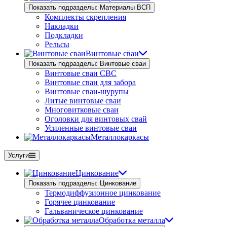
Показать подразделы: Материалы ВСП
Комплекты скрепления
Накладки
Подкладки
Рельсы
Винтовые сваи
Показать подразделы: Винтовые сваи
Винтовые сваи СВС
Винтовые сваи для забора
Винтовые сваи-шурупы
Литые винтовые сваи
Многовитковые сваи
Оголовки для винтовых свай
Усиленные винтовые сваи
Металлокаркасы
Услуги
Цинкование
Показать подразделы: Цинкование
Термодиффузионное цинкование
Горячее цинкование
Гальваническое цинкование
Обработка металла