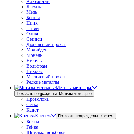
Алюминий
Латунь
Медь
Бронза
Цинк
Титан
Олово
Свинец
Дюралевый прокат
Молибден
Монель
Никель
Вольфрам
Нихром
Магниевый прокат
Редкие металлы
Метизы метсырье
Показать подразделы: Метизы метсырье
Проволока
Сетка
Канат
Крепеж
Показать подразделы: Крепеж
Болты
Гайка
Шпилька резьбовая