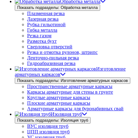
Обработка металла
Показать подразделы: Обработка металла
Плазменная резка
Лазерная резка
Рубка гильотиной
Гибка металла
Резка газом
Размотка бухт
Сверловка отверстий
Резка и отмотка рулонов, штрипс
Ленточно-пильная резка
Гидроабразивная резка
Изготовление
арматурных каркасов
Показать подразделы: Изготовление арматурных каркасов
Пространственные арматурные каркасы
Каркасы арматурные для стены в грунте
Круглые арматурные каркасы
Плоские арматурные каркасы
Арматурные каркасы для буронабивных свай
Изоляция труб
Показать подразделы: Изоляция труб
ВУС изоляция труб
ЦПП изоляция труб
УС изоляция труб