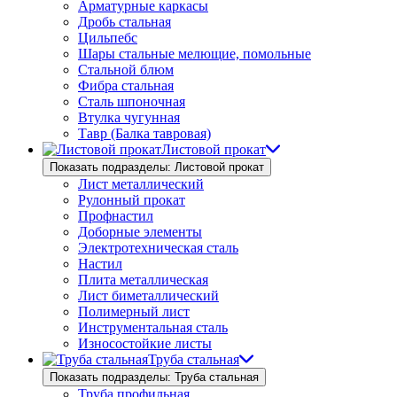
Арматурные каркасы
Дробь стальная
Цильпебс
Шары стальные мелющие, помольные
Стальной блюм
Фибра стальная
Сталь шпоночная
Втулка чугунная
Тавр (Балка тавровая)
Листовой прокат
Показать подразделы: Листовой прокат
Лист металлический
Рулонный прокат
Профнастил
Доборные элементы
Электротехническая сталь
Настил
Плита металлическая
Лист биметаллический
Полимерный лист
Инструментальная сталь
Износостойкие листы
Труба стальная
Показать подразделы: Труба стальная
Труба профильная