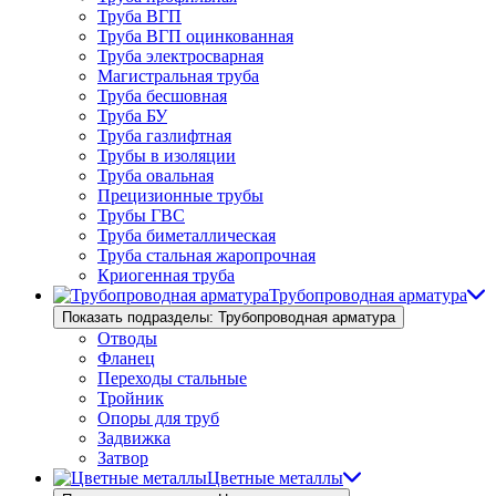
Труба ВГП
Труба ВГП оцинкованная
Труба электросварная
Магистральная труба
Труба бесшовная
Труба БУ
Труба газлифтная
Трубы в изоляции
Труба овальная
Прецизионные трубы
Трубы ГВС
Труба биметаллическая
Труба стальная жаропрочная
Криогенная труба
Трубопроводная арматура
Показать подразделы: Трубопроводная арматура
Отводы
Фланец
Переходы стальные
Тройник
Опоры для труб
Задвижка
Затвор
Цветные металлы