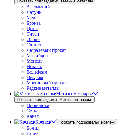
Показать подразделы: Цветные металлы
Алюминий
Латунь
Медь
Бронза
Цинк
Титан
Олово
Свинец
Дюралевый прокат
Молибден
Монель
Никель
Вольфрам
Нихром
Магниевый прокат
Редкие металлы
Метизы метсырье
Показать подразделы: Метизы метсырье
Проволока
Сетка
Канат
Крепеж
Показать подразделы: Крепеж
Болты
Гайка