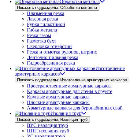
Обработка металла
Показать подразделы: Обработка металла
Плазменная резка
Лазерная резка
Рубка гильотиной
Гибка металла
Резка газом
Размотка бухт
Сверловка отверстий
Резка и отмотка рулонов, штрипс
Ленточно-пильная резка
Гидроабразивная резка
Изготовление
арматурных каркасов
Показать подразделы: Изготовление арматурных каркасов
Пространственные арматурные каркасы
Каркасы арматурные для стены в грунте
Круглые арматурные каркасы
Плоские арматурные каркасы
Арматурные каркасы для буронабивных свай
Изоляция труб
Показать подразделы: Изоляция труб
ВУС изоляция труб
ЦПП изоляция труб
УС изоляция труб