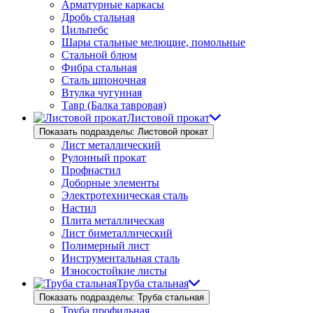
Арматурные каркасы
Дробь стальная
Цильпебс
Шары стальные мелющие, помольные
Стальной блюм
Фибра стальная
Сталь шпоночная
Втулка чугунная
Тавр (Балка тавровая)
Листовой прокат
Показать подразделы: Листовой прокат
Лист металлический
Рулонный прокат
Профнастил
Доборные элементы
Электротехническая сталь
Настил
Плита металлическая
Лист биметаллический
Полимерный лист
Инструментальная сталь
Износостойкие листы
Труба стальная
Показать подразделы: Труба стальная
Труба профильная