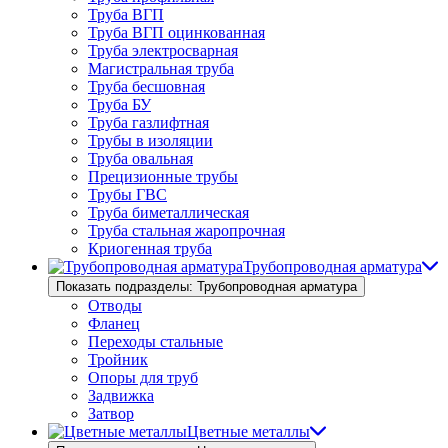
Труба ВГП
Труба ВГП оцинкованная
Труба электросварная
Магистральная труба
Труба бесшовная
Труба БУ
Труба газлифтная
Трубы в изоляции
Труба овальная
Прецизионные трубы
Трубы ГВС
Труба биметаллическая
Труба стальная жаропрочная
Криогенная труба
Трубопроводная арматура
Показать подразделы: Трубопроводная арматура
Отводы
Фланец
Переходы стальные
Тройник
Опоры для труб
Задвижка
Затвор
Цветные металлы