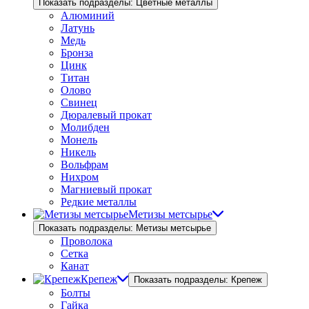
Показать подразделы: Цветные металлы
Алюминий
Латунь
Медь
Бронза
Цинк
Титан
Олово
Свинец
Дюралевый прокат
Молибден
Монель
Никель
Вольфрам
Нихром
Магниевый прокат
Редкие металлы
Метизы метсырье
Показать подразделы: Метизы метсырье
Проволока
Сетка
Канат
Крепеж
Показать подразделы: Крепеж
Болты
Гайка