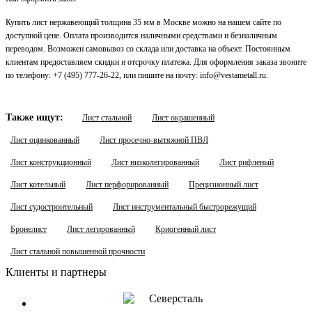
Купить лист нержавеющий толщина 35 мм в Москве можно на нашем сайте по
доступной цене. Оплата производится наличными средствами и безналичным
переводом. Возможен самовывоз со склада или доставка на объект. Постоянным
клиентам предоставляем скидки и отсрочку платежа. Для оформления заказа звоните
по телефону: +7 (495) 777-26-22, или пишите на почту: info@vestametall.ru.
Также ищут:
Лист стальной
Лист окрашенный
Лист оцинкованный
Лист просечно-вытяжной ПВЛ
Лист конструкционный
Лист низколегированный
Лист рифленый
Лист котельный
Лист перфорированный
Прецизионный лист
Лист судостроительный
Лист инструментальный быстрорежущий
Бронелист
Лист легированный
Криогенный лист
Лист стальной повышенной прочности
Клиенты и партнеры