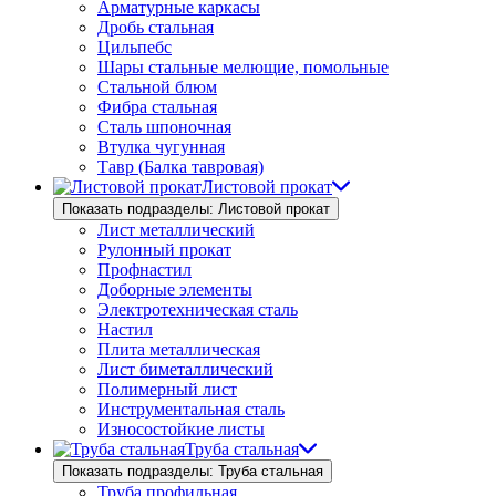
Арматурные каркасы
Дробь стальная
Цильпебс
Шары стальные мелющие, помольные
Стальной блюм
Фибра стальная
Сталь шпоночная
Втулка чугунная
Тавр (Балка тавровая)
Листовой прокат
Показать подразделы: Листовой прокат
Лист металлический
Рулонный прокат
Профнастил
Доборные элементы
Электротехническая сталь
Настил
Плита металлическая
Лист биметаллический
Полимерный лист
Инструментальная сталь
Износостойкие листы
Труба стальная
Показать подразделы: Труба стальная
Труба профильная