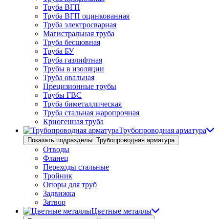
Труба ВГП
Труба ВГП оцинкованная
Труба электросварная
Магистральная труба
Труба бесшовная
Труба БУ
Труба газлифтная
Трубы в изоляции
Труба овальная
Прецизионные трубы
Трубы ГВС
Труба биметаллическая
Труба стальная жаропрочная
Криогенная труба
Трубопроводная арматура
Показать подразделы: Трубопроводная арматура
Отводы
Фланец
Переходы стальные
Тройник
Опоры для труб
Задвижка
Затвор
Цветные металлы