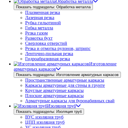
Обработка металла
Показать подразделы: Обработка металла
Плазменная резка
Лазерная резка
Рубка гильотиной
Гибка металла
Резка газом
Размотка бухт
Сверловка отверстий
Резка и отмотка рулонов, штрипс
Ленточно-пильная резка
Гидроабразивная резка
Изготовление
арматурных каркасов
Показать подразделы: Изготовление арматурных каркасов
Пространственные арматурные каркасы
Каркасы арматурные для стены в грунте
Круглые арматурные каркасы
Плоские арматурные каркасы
Арматурные каркасы для буронабивных свай
Изоляция труб
Показать подразделы: Изоляция труб
ВУС изоляция труб
ЦПП изоляция труб
УС изоляция труб