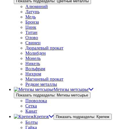
Показать подразделы: Цветные металлы
Алюминий
Латунь
Медь
Бронза
Цинк
Титан
Олово
Свинец
Дюралевый прокат
Молибден
Монель
Никель
Вольфрам
Нихром
Магниевый прокат
Редкие металлы
Метизы метсырье
Показать подразделы: Метизы метсырье
Проволока
Сетка
Канат
Крепеж
Показать подразделы: Крепеж
Болты
Гайка