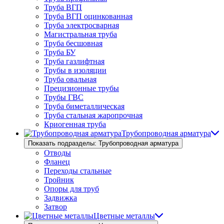
Труба ВГП
Труба ВГП оцинкованная
Труба электросварная
Магистральная труба
Труба бесшовная
Труба БУ
Труба газлифтная
Трубы в изоляции
Труба овальная
Прецизионные трубы
Трубы ГВС
Труба биметаллическая
Труба стальная жаропрочная
Криогенная труба
Трубопроводная арматура
Показать подразделы: Трубопроводная арматура
Отводы
Фланец
Переходы стальные
Тройник
Опоры для труб
Задвижка
Затвор
Цветные металлы