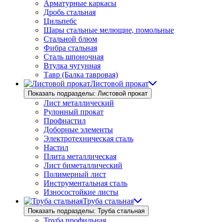
Арматурные каркасы
Дробь стальная
Цильпебс
Шары стальные мелющие, помольные
Стальной блюм
Фибра стальная
Сталь шпоночная
Втулка чугунная
Тавр (Балка тавровая)
Листовой прокат
Показать подразделы: Листовой прокат
Лист металлический
Рулонный прокат
Профнастил
Доборные элементы
Электротехническая сталь
Настил
Плита металлическая
Лист биметаллический
Полимерный лист
Инструментальная сталь
Износостойкие листы
Труба стальная
Показать подразделы: Труба стальная
Труба профильная