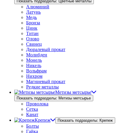
Показать подразделы: Цветные металлы
Алюминий
Латунь
Медь
Бронза
Цинк
Титан
Олово
Свинец
Дюралевый прокат
Молибден
Монель
Никель
Вольфрам
Нихром
Магниевый прокат
Редкие металлы
Метизы метсырье
Показать подразделы: Метизы метсырье
Проволока
Сетка
Канат
Крепеж
Показать подразделы: Крепеж
Болты
Гайка