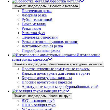
Обработка металла
Показать подразделы: Обработка металла
Плазменная резка
Лазерная резка
Рубка гильотиной
Гибка металла
Резка газом
Размотка бухт
Сверловка отверстий
Резка и отмотка рулонов, штрипс
Ленточно-пильная резка
Гидроабразивная резка
Изготовление
арматурных каркасов
Показать подразделы: Изготовление арматурных каркасов
Пространственные арматурные каркасы
Каркасы арматурные для стены в грунте
Круглые арматурные каркасы
Плоские арматурные каркасы
Арматурные каркасы для буронабивных свай
Изоляция труб
Показать подразделы: Изоляция труб
ВУС изоляция труб
ЦПП изоляция труб
УС изоляция труб