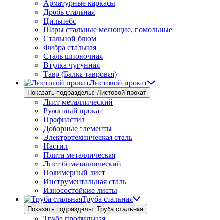
Арматурные каркасы
Дробь стальная
Цильпебс
Шары стальные мелющие, помольные
Стальной блюм
Фибра стальная
Сталь шпоночная
Втулка чугунная
Тавр (Балка тавровая)
Листовой прокат
Показать подразделы: Листовой прокат
Лист металлический
Рулонный прокат
Профнастил
Доборные элементы
Электротехническая сталь
Настил
Плита металлическая
Лист биметаллический
Полимерный лист
Инструментальная сталь
Износостойкие листы
Труба стальная
Показать подразделы: Труба стальная
Труба профильная