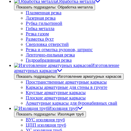
Обработка металла
Показать подразделы: Обработка металла
Плазменная резка
Лазерная резка
Рубка гильотиной
Гибка металла
Резка газом
Размотка бухт
Сверловка отверстий
Резка и отмотка рулонов, штрипс
Ленточно-пильная резка
Гидроабразивная резка
Изготовление
арматурных каркасов
Показать подразделы: Изготовление арматурных каркасов
Пространственные арматурные каркасы
Каркасы арматурные для стены в грунте
Круглые арматурные каркасы
Плоские арматурные каркасы
Арматурные каркасы для буронабивных свай
Изоляция труб
Показать подразделы: Изоляция труб
ВУС изоляция труб
ЦПП изоляция труб
УС изоляция труб