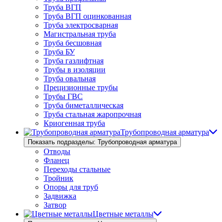
Труба ВГП
Труба ВГП оцинкованная
Труба электросварная
Магистральная труба
Труба бесшовная
Труба БУ
Труба газлифтная
Трубы в изоляции
Труба овальная
Прецизионные трубы
Трубы ГВС
Труба биметаллическая
Труба стальная жаропрочная
Криогенная труба
Трубопроводная арматура
Показать подразделы: Трубопроводная арматура
Отводы
Фланец
Переходы стальные
Тройник
Опоры для труб
Задвижка
Затвор
Цветные металлы