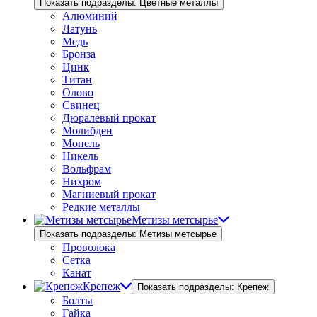
Показать подразделы: Цветные металлы
Алюминий
Латунь
Медь
Бронза
Цинк
Титан
Олово
Свинец
Дюралевый прокат
Молибден
Монель
Никель
Вольфрам
Нихром
Магниевый прокат
Редкие металлы
Метизы метсырье
Показать подразделы: Метизы метсырье
Проволока
Сетка
Канат
Крепеж
Показать подразделы: Крепеж
Болты
Гайка