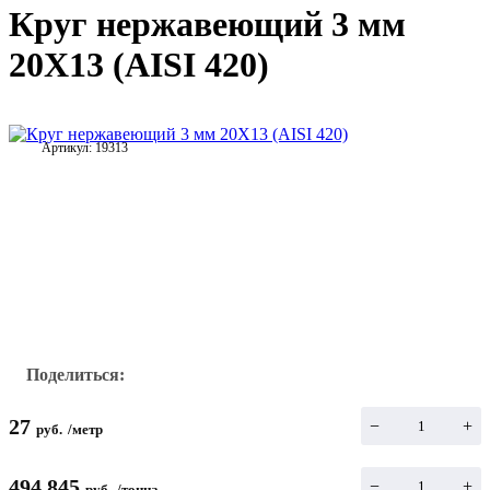
Круг нержавеющий 3 мм
20Х13 (AISI 420)
Артикул:
19313
Поделиться:
27
−
+
руб.
/
метр
494 845
−
+
руб.
/
тонна