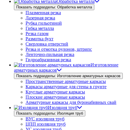
Обработка металла
Показать подразделы: Обработка металла
Плазменная резка
Лазерная резка
Рубка гильотиной
Гибка металла
Резка газом
Размотка бухт
Сверловка отверстий
Резка и отмотка рулонов, штрипс
Ленточно-пильная резка
Гидроабразивная резка
Изготовление
арматурных каркасов
Показать подразделы: Изготовление арматурных каркасов
Пространственные арматурные каркасы
Каркасы арматурные для стены в грунте
Круглые арматурные каркасы
Плоские арматурные каркасы
Арматурные каркасы для буронабивных свай
Изоляция труб
Показать подразделы: Изоляция труб
ВУС изоляция труб
ЦПП изоляция труб
УС изоляция труб