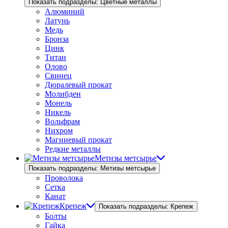
Показать подразделы: Цветные металлы
Алюминий
Латунь
Медь
Бронза
Цинк
Титан
Олово
Свинец
Дюралевый прокат
Молибден
Монель
Никель
Вольфрам
Нихром
Магниевый прокат
Редкие металлы
Метизы метсырье
Показать подразделы: Метизы метсырье
Проволока
Сетка
Канат
Крепеж
Показать подразделы: Крепеж
Болты
Гайка