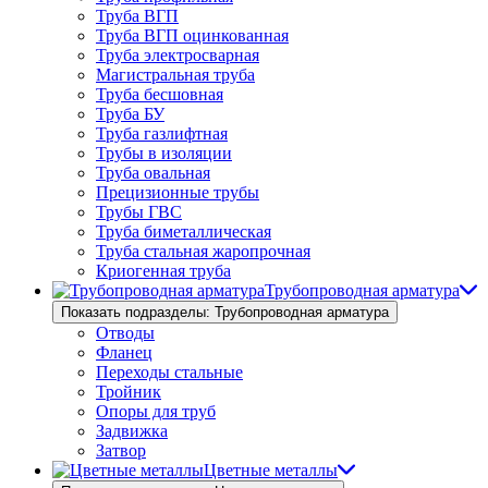
Труба ВГП
Труба ВГП оцинкованная
Труба электросварная
Магистральная труба
Труба бесшовная
Труба БУ
Труба газлифтная
Трубы в изоляции
Труба овальная
Прецизионные трубы
Трубы ГВС
Труба биметаллическая
Труба стальная жаропрочная
Криогенная труба
Трубопроводная арматура
Показать подразделы: Трубопроводная арматура
Отводы
Фланец
Переходы стальные
Тройник
Опоры для труб
Задвижка
Затвор
Цветные металлы