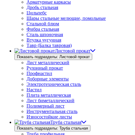
Арматурные каркасы
Дробь стальная
Цильпебс
Шары стальные мелющие, помольные
Стальной блюм
Фибра стальная
Сталь шпоночная
Втулка чугунная
Тавр (Балка тавровая)
Листовой прокат
Показать подразделы: Листовой прокат
Лист металлический
Рулонный прокат
Профнастил
Доборные элементы
Электротехническая сталь
Настил
Плита металлическая
Лист биметаллический
Полимерный лист
Инструментальная сталь
Износостойкие листы
Труба стальная
Показать подразделы: Труба стальная
Труба профильная