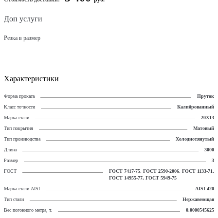
Доп услуги
Резка в размер
Характеристики
Форма проката
Пруток
Класс точности
Калиброванный
Марка стали
20Х13
Тип покрытия
Матовый
Тип производства
Холоднотянутый
Длина
3000
Размер
3
ГОСТ
ГОСТ 7417-75, ГОСТ 2590-2006, ГОСТ 1133-71,
ГОСТ 14955-77, ГОСТ 5949-75
Марка стали AISI
AISI 420
Тип стали
Нержавеющая
Вес погонного метра, т.
0.0000545625