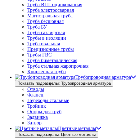
Труба ВГП оцинкованная
Труба электросварная
Магистральная труба
Труба бесшовная
Труба БУ
Труба газлифтная
Трубы в изоляции
Труба овальная
Прецизионные трубы
Трубы ГВС
Труба биметаллическая
Труба стальная жаропрочная
Криогенная труба
Трубопроводная арматура
Показать подразделы: Трубопроводная арматура
Отводы
Фланец
Переходы стальные
Тройник
Опоры для труб
Задвижка
Затвор
Цветные металлы
Показать подразделы: Цветные металлы