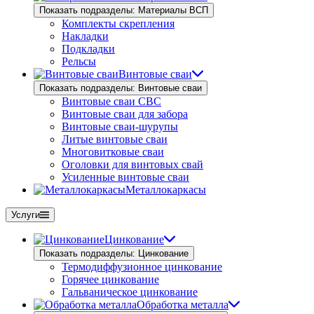
Показать подразделы: Материалы ВСП
Комплекты скрепления
Накладки
Подкладки
Рельсы
Винтовые сваи
Показать подразделы: Винтовые сваи
Винтовые сваи СВС
Винтовые сваи для забора
Винтовые сваи-шурупы
Литые винтовые сваи
Многовитковые сваи
Оголовки для винтовых свай
Усиленные винтовые сваи
Металлокаркасы
Услуги
Цинкование
Показать подразделы: Цинкование
Термодиффузионное цинкование
Горячее цинкование
Гальваническое цинкование
Обработка металла