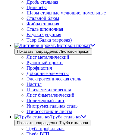
Дробь стальная
Цильпебс
Шары стальные мелющие, помольные
Стальной блюм
Фибра стальная
Сталь шпоночная
Втулка чугунная
Тавр (Балка тавровая)
Листовой прокат
Показать подразделы: Листовой прокат
Лист металлический
Рулонный прокат
Профнастил
Доборные элементы
Электротехническая сталь
Настил
Плита металлическая
Лист биметаллический
Полимерный лист
Инструментальная сталь
Износостойкие листы
Труба стальная
Показать подразделы: Труба стальная
Труба профильная
Труба ВГП