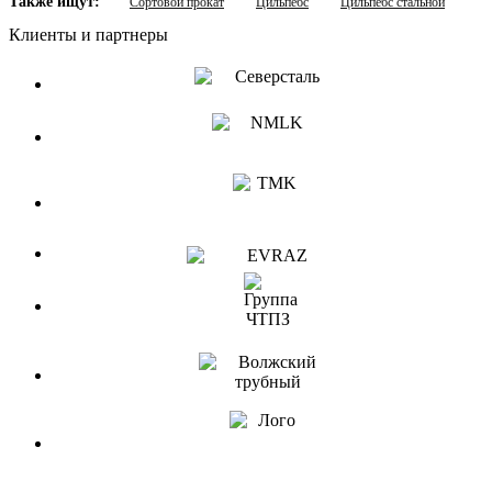
Также ищут:
Сортовой прокат
Цильпебс
Цильпебс стальной
Клиенты и партнеры