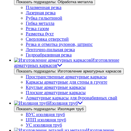
Показать подразделы: Обработка металла
Плазменная резка
Лазерная резка
Рубка гильотиной
Гибка металла
Резка газом
Размотка бухт
Сверловка отверстий
Резка и отмотка рулонов, штрипс
Ленточно-пильная резка
Гидроабразивная резка
Изготовление
арматурных каркасов
Показать подразделы: Изготовление арматурных каркасов
Пространственные арматурные каркасы
Каркасы арматурные для стены в грунте
Круглые арматурные каркасы
Плоские арматурные каркасы
Арматурные каркасы для буронабивных свай
Изоляция труб
Показать подразделы: Изоляция труб
ВУС изоляция труб
ЦПП изоляция труб
УС изоляция труб
Изготовление