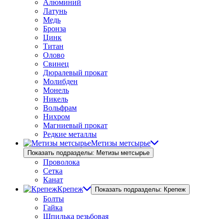
Алюминий
Латунь
Медь
Бронза
Цинк
Титан
Олово
Свинец
Дюралевый прокат
Молибден
Монель
Никель
Вольфрам
Нихром
Магниевый прокат
Редкие металлы
Метизы метсырье
Показать подразделы: Метизы метсырье
Проволока
Сетка
Канат
Крепеж
Показать подразделы: Крепеж
Болты
Гайка
Шпилька резьбовая