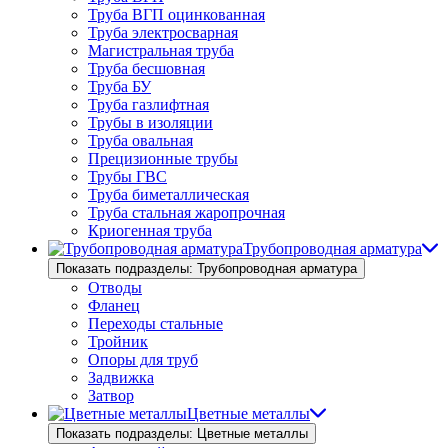
Труба ВГП оцинкованная
Труба электросварная
Магистральная труба
Труба бесшовная
Труба БУ
Труба газлифтная
Трубы в изоляции
Труба овальная
Прецизионные трубы
Трубы ГВС
Труба биметаллическая
Труба стальная жаропрочная
Криогенная труба
Трубопроводная арматура
Показать подразделы: Трубопроводная арматура
Отводы
Фланец
Переходы стальные
Тройник
Опоры для труб
Задвижка
Затвор
Цветные металлы
Показать подразделы: Цветные металлы