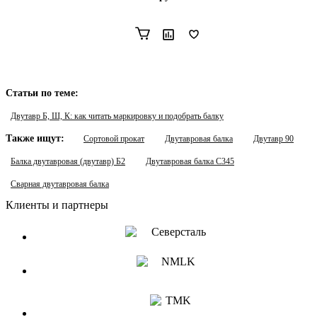
Статьи по теме:
Двутавр Б, Ш, К: как читать маркировку и подобрать балку
Также ищут:
Сортовой прокат
Двутавровая балка
Двутавр 90
Балка двутавровая (двутавр) Б2
Двутавровая балка С345
Сварная двутавровая балка
Клиенты и партнеры