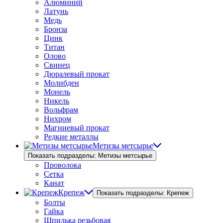
Алюминий
Латунь
Медь
Бронза
Цинк
Титан
Олово
Свинец
Дюралевый прокат
Молибден
Монель
Никель
Вольфрам
Нихром
Магниевый прокат
Редкие металлы
Метизы метсырье
Показать подразделы: Метизы метсырье
Проволока
Сетка
Канат
Крепеж
Показать подразделы: Крепеж
Болты
Гайка
Шпилька резьбовая