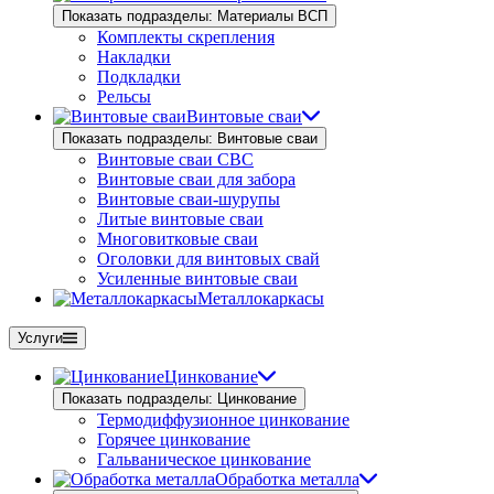
Показать подразделы: Материалы ВСП
Комплекты скрепления
Накладки
Подкладки
Рельсы
Винтовые сваи
Показать подразделы: Винтовые сваи
Винтовые сваи СВС
Винтовые сваи для забора
Винтовые сваи-шурупы
Литые винтовые сваи
Многовитковые сваи
Оголовки для винтовых свай
Усиленные винтовые сваи
Металлокаркасы
Услуги
Цинкование
Показать подразделы: Цинкование
Термодиффузионное цинкование
Горячее цинкование
Гальваническое цинкование
Обработка металла