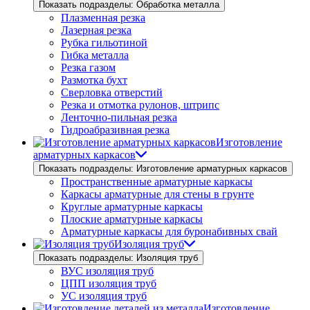
Показать подразделы: Обработка металла
Плазменная резка
Лазерная резка
Рубка гильотиной
Гибка металла
Резка газом
Размотка бухт
Сверловка отверстий
Резка и отмотка рулонов, штрипс
Ленточно-пильная резка
Гидроабразивная резка
Изготовление
арматурных каркасов
Показать подразделы: Изготовление арматурных каркасов
Пространственные арматурные каркасы
Каркасы арматурные для стены в грунте
Круглые арматурные каркасы
Плоские арматурные каркасы
Арматурные каркасы для буронабивных свай
Изоляция труб
Показать подразделы: Изоляция труб
ВУС изоляция труб
ЦПП изоляция труб
УС изоляция труб
Изготовление