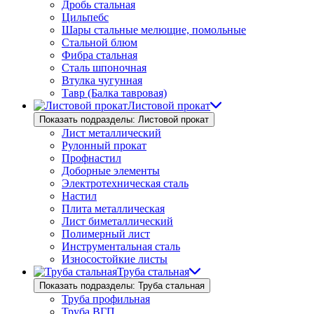
Дробь стальная
Цильпебс
Шары стальные мелющие, помольные
Стальной блюм
Фибра стальная
Сталь шпоночная
Втулка чугунная
Тавр (Балка тавровая)
Листовой прокат
Показать подразделы: Листовой прокат
Лист металлический
Рулонный прокат
Профнастил
Доборные элементы
Электротехническая сталь
Настил
Плита металлическая
Лист биметаллический
Полимерный лист
Инструментальная сталь
Износостойкие листы
Труба стальная
Показать подразделы: Труба стальная
Труба профильная
Труба ВГП