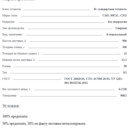
Класс точности
В: стандартная точность
Марка стали
С345, 09Г2С, С355
Покрытие
Без покрытия
Тип производства
Сварная
Вид, назначение
Б-нормальный
Высота двутавра, h
900
Толщина стенки, s
300
Толщина на боковых гранях, t
22
Ширина полки двутавра, b
15.5
Размер
90
Тип
Б2
ГОСТ
ГОСТ 26020-83, СТО АСЧМ 20-93, ТУ 5261-
001-90116746-2014
Вес погонного метра, т.
0.2138
Типоразмер
90Б2
Условия:
100% предоплата
50% предоплата, 50% по факту поставки металлопроката