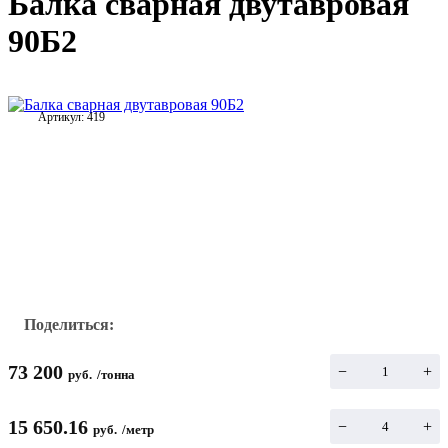
Балка сварная двутавровая
90Б2
Артикул:
419
Поделиться:
73 200
−
+
руб.
/
тонна
15 650.16
−
+
руб.
/
метр