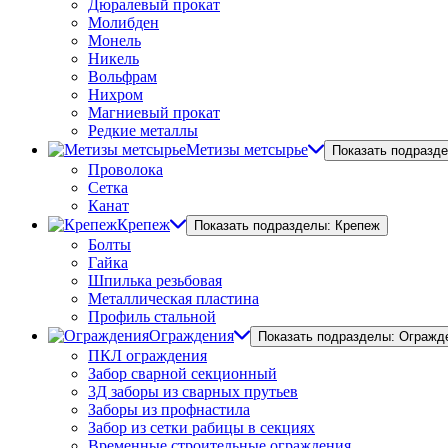
Дюралевый прокат
Молибден
Монель
Никель
Вольфрам
Нихром
Магниевый прокат
Редкие металлы
Метизы метсырье
Показать подразд
Проволока
Сетка
Канат
Крепеж
Показать подразделы: Крепеж
Болты
Гайка
Шпилька резьбовая
Металлическая пластина
Профиль стальной
Ограждения
Показать подразделы: Огражд
ПКЛ ограждения
Забор сварной секционный
3Д заборы из сварных прутьев
Заборы из профнастила
Забор из сетки рабицы в секциях
Временные строительные ограждения