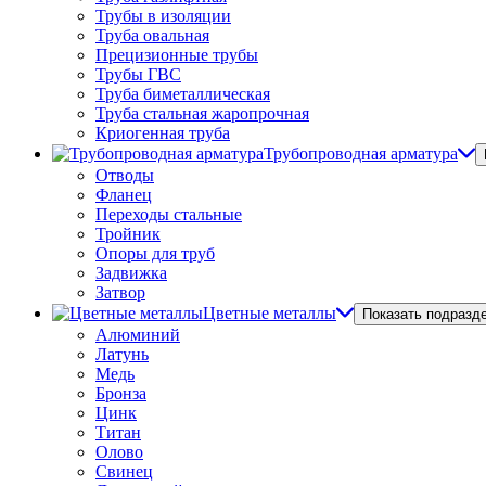
Трубы в изоляции
Труба овальная
Прецизионные трубы
Трубы ГВС
Труба биметаллическая
Труба стальная жаропрочная
Криогенная труба
Трубопроводная арматура
Отводы
Фланец
Переходы стальные
Тройник
Опоры для труб
Задвижка
Затвор
Цветные металлы
Показать подразд
Алюминий
Латунь
Медь
Бронза
Цинк
Титан
Олово
Свинец