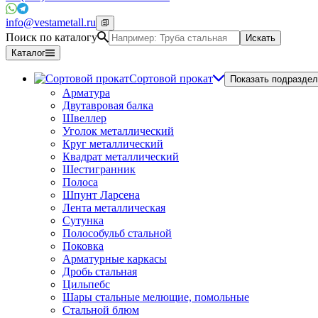
info@vestametall.ru
Поиск по каталогу
Искать
Каталог
Сортовой прокат
Показать подраздел
Арматура
Двутавровая балка
Швеллер
Уголок металлический
Круг металлический
Квадрат металлический
Шестигранник
Полоса
Шпунт Ларсена
Лента металлическая
Сутунка
Полособульб стальной
Поковка
Арматурные каркасы
Дробь стальная
Цильпебс
Шары стальные мелющие, помольные
Стальной блюм