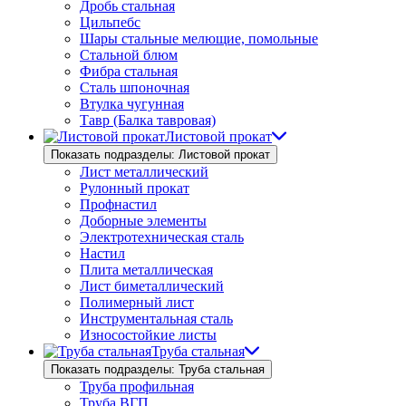
Дробь стальная
Цильпебс
Шары стальные мелющие, помольные
Стальной блюм
Фибра стальная
Сталь шпоночная
Втулка чугунная
Тавр (Балка тавровая)
Листовой прокат
Показать подразделы: Листовой прокат
Лист металлический
Рулонный прокат
Профнастил
Доборные элементы
Электротехническая сталь
Настил
Плита металлическая
Лист биметаллический
Полимерный лист
Инструментальная сталь
Износостойкие листы
Труба стальная
Показать подразделы: Труба стальная
Труба профильная
Труба ВГП