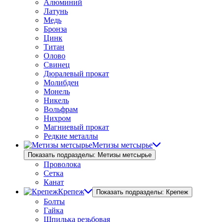
Алюминий
Латунь
Медь
Бронза
Цинк
Титан
Олово
Свинец
Дюралевый прокат
Молибден
Монель
Никель
Вольфрам
Нихром
Магниевый прокат
Редкие металлы
Метизы метсырье
Показать подразделы: Метизы метсырье
Проволока
Сетка
Канат
Крепеж
Показать подразделы: Крепеж
Болты
Гайка
Шпилька резьбовая