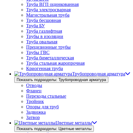
Труба ВГП оцинкованная
Труба электросварная
Магистральная труба
Труба бесшовная
Труба БУ
Труба газлифтная
Трубы в изоляции
Труба овальная
Прецизионные трубы
Трубы ГВС
Труба биметаллическая
Труба стальная жаропрочная
Криогенная труба
Трубопроводная арматура
Показать подразделы: Трубопроводная арматура
Отводы
Фланец
Переходы стальные
Тройник
Опоры для труб
Задвижка
Затвор
Цветные металлы
Показать подразделы: Цветные металлы