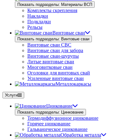
Показать подразделы: Материалы ВСП
Комплекты скрепления
Накладки
Подкладки
Рельсы
Винтовые сваи
Показать подразделы: Винтовые сваи
Винтовые сваи СВС
Винтовые сваи для забора
Винтовые сваи-шурупы
Литые винтовые сваи
Многовитковые сваи
Оголовки для винтовых свай
Усиленные винтовые сваи
Металлокаркасы
Услуги
Цинкование
Показать подразделы: Цинкование
Термодиффузионное цинкование
Горячее цинкование
Гальваническое цинкование
Обработка металла