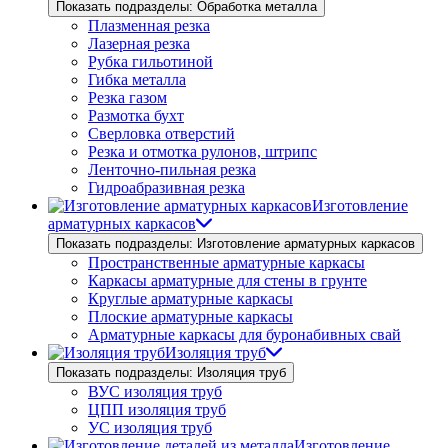
Показать подразделы: Обработка металла
Плазменная резка
Лазерная резка
Рубка гильотиной
Гибка металла
Резка газом
Размотка бухт
Сверловка отверстий
Резка и отмотка рулонов, штрипс
Ленточно-пильная резка
Гидроабразивная резка
Изготовление
арматурных каркасов
Показать подразделы: Изготовление арматурных каркасов
Пространственные арматурные каркасы
Каркасы арматурные для стены в грунте
Круглые арматурные каркасы
Плоские арматурные каркасы
Арматурные каркасы для буронабивных свай
Изоляция труб
Показать подразделы: Изоляция труб
ВУС изоляция труб
ЦПП изоляция труб
УС изоляция труб
Изготовление