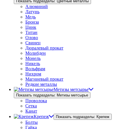
Показать подразделы: Цветные металлы
Алюминий
Латунь
Медь
Бронза
Цинк
Титан
Олово
Свинец
Дюралевый прокат
Молибден
Монель
Никель
Вольфрам
Нихром
Магниевый прокат
Редкие металлы
Метизы метсырье
Показать подразделы: Метизы метсырье
Проволока
Сетка
Канат
Крепеж
Показать подразделы: Крепеж
Болты
Гайка