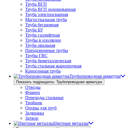
Труба ВГП
Труба ВГП оцинкованная
Труба электросварная
Магистральная труба
Труба бесшовная
Труба БУ
Труба газлифтная
Трубы в изоляции
Труба овальная
Прецизионные трубы
Трубы ГВС
Труба биметаллическая
Труба стальная жаропрочная
Криогенная труба
Трубопроводная арматура
Показать подразделы: Трубопроводная арматура
Отводы
Фланец
Переходы стальные
Тройник
Опоры для труб
Задвижка
Затвор
Цветные металлы