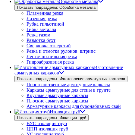
Обработка металла
Показать подразделы: Обработка металла
Плазменная резка
Лазерная резка
Рубка гильотиной
Гибка металла
Резка газом
Размотка бухт
Сверловка отверстий
Резка и отмотка рулонов, штрипс
Ленточно-пильная резка
Гидроабразивная резка
Изготовление
арматурных каркасов
Показать подразделы: Изготовление арматурных каркасов
Пространственные арматурные каркасы
Каркасы арматурные для стены в грунте
Круглые арматурные каркасы
Плоские арматурные каркасы
Арматурные каркасы для буронабивных свай
Изоляция труб
Показать подразделы: Изоляция труб
ВУС изоляция труб
ЦПП изоляция труб
УС изоляция труб