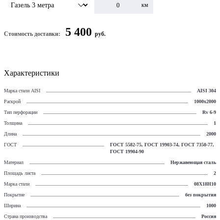
км
5 400
Стоимость доставки:
руб.
Характеристики
Марка стали AISI
AISI 304
Раскрой
1000х2000
Тип перфорации
Rv 6-9
Толщина
1
Длина
2000
ГОСТ
ГОСТ 5582-75, ГОСТ 19903-74, ГОСТ 7350-77,
ГОСТ 19904-90
Материал
Нержавеющая сталь
Площадь листа
2
Марка стали
08Х18Н10
Покрытие
без покрытия
Ширина
1000
Страна производства
Россия