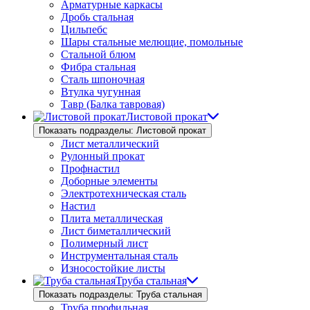
Арматурные каркасы
Дробь стальная
Цильпебс
Шары стальные мелющие, помольные
Стальной блюм
Фибра стальная
Сталь шпоночная
Втулка чугунная
Тавр (Балка тавровая)
Листовой прокат
Показать подразделы: Листовой прокат
Лист металлический
Рулонный прокат
Профнастил
Доборные элементы
Электротехническая сталь
Настил
Плита металлическая
Лист биметаллический
Полимерный лист
Инструментальная сталь
Износостойкие листы
Труба стальная
Показать подразделы: Труба стальная
Труба профильная