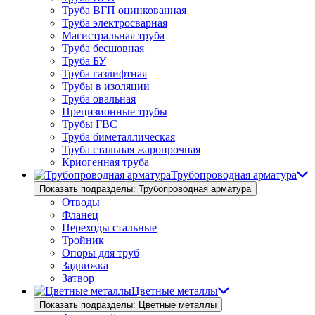
Труба ВГП оцинкованная
Труба электросварная
Магистральная труба
Труба бесшовная
Труба БУ
Труба газлифтная
Трубы в изоляции
Труба овальная
Прецизионные трубы
Трубы ГВС
Труба биметаллическая
Труба стальная жаропрочная
Криогенная труба
Трубопроводная арматура
Показать подразделы: Трубопроводная арматура
Отводы
Фланец
Переходы стальные
Тройник
Опоры для труб
Задвижка
Затвор
Цветные металлы
Показать подразделы: Цветные металлы