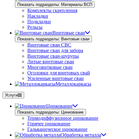
Показать подразделы: Материалы ВСП
Комплекты скрепления
Накладки
Подкладки
Рельсы
Винтовые сваи
Показать подразделы: Винтовые сваи
Винтовые сваи СВС
Винтовые сваи для забора
Винтовые сваи-шурупы
Литые винтовые сваи
Многовитковые сваи
Оголовки для винтовых свай
Усиленные винтовые сваи
Металлокаркасы
Услуги
Цинкование
Показать подразделы: Цинкование
Термодиффузионное цинкование
Горячее цинкование
Гальваническое цинкование
Обработка металла