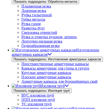
Показать подразделы: Обработка металла
Плазменная резка
Лазерная резка
Рубка гильотиной
Гибка металла
Резка газом
Размотка бухт
Сверловка отверстий
Резка и отмотка рулонов, штрипс
Ленточно-пильная резка
Гидроабразивная резка
Изготовление
арматурных каркасов
Показать подразделы: Изготовление арматурных каркасов
Пространственные арматурные каркасы
Каркасы арматурные для стены в грунте
Круглые арматурные каркасы
Плоские арматурные каркасы
Арматурные каркасы для буронабивных свай
Изоляция труб
Показать подразделы: Изоляция труб
ВУС изоляция труб
ЦПП изоляция труб
УС изоляция труб
Изготовление