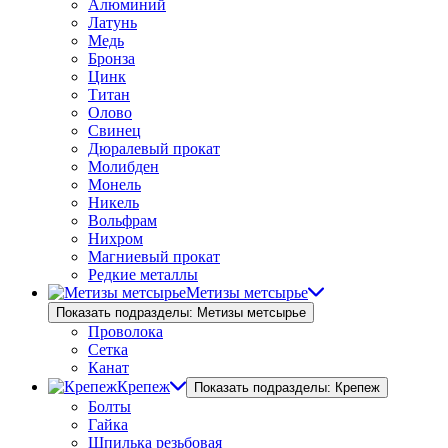
Алюминий
Латунь
Медь
Бронза
Цинк
Титан
Олово
Свинец
Дюралевый прокат
Молибден
Монель
Никель
Вольфрам
Нихром
Магниевый прокат
Редкие металлы
Метизы метсырье
Показать подразделы: Метизы метсырье
Проволока
Сетка
Канат
Крепеж
Показать подразделы: Крепеж
Болты
Гайка
Шпилька резьбовая