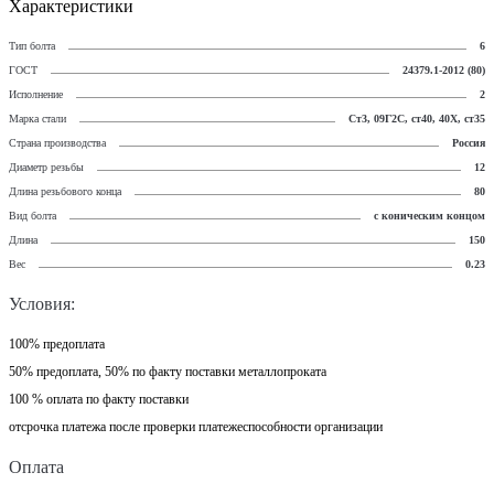
Характеристики
Тип болта
6
ГОСТ
24379.1-2012 (80)
Исполнение
2
Марка стали
Ст3, 09Г2С, ст40, 40Х, ст35
Страна производства
Россия
Диаметр резьбы
12
Длина резьбового конца
80
Вид болта
с коническим концом
Длина
150
Вес
0.23
Условия:
100% предоплата
50% предоплата, 50% по факту поставки металлопроката
100 % оплата по факту поставки
отсрочка платежа после проверки платежеспособности организации
Оплата