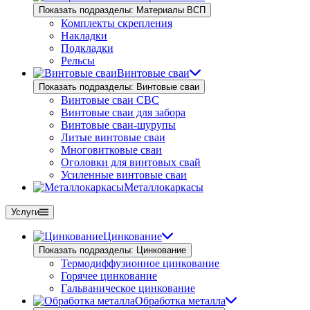
Показать подразделы: Материалы ВСП
Комплекты скрепления
Накладки
Подкладки
Рельсы
Винтовые сваи
Показать подразделы: Винтовые сваи
Винтовые сваи СВС
Винтовые сваи для забора
Винтовые сваи-шурупы
Литые винтовые сваи
Многовитковые сваи
Оголовки для винтовых свай
Усиленные винтовые сваи
Металлокаркасы
Услуги
Цинкование
Показать подразделы: Цинкование
Термодиффузионное цинкование
Горячее цинкование
Гальваническое цинкование
Обработка металла