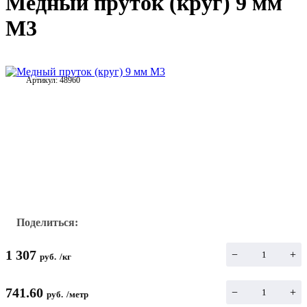
Медный пруток (круг) 9 мм
М3
Артикул:
48960
Поделиться:
1 307
−
+
руб.
/
кг
741.60
−
+
руб.
/
метр