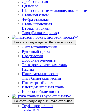
Дробь стальная
Цильпебс
Шары стальные мелющие, помольные
Стальной блюм
Фибра стальная
Сталь шпоночная
Втулка чугунная
Тавр (Балка тавровая)
Листовой прокат
Показать подразделы: Листовой прокат
Лист металлический
Рулонный прокат
Профнастил
Доборные элементы
Электротехническая сталь
Настил
Плита металлическая
Лист биметаллический
Полимерный лист
Инструментальная сталь
Износостойкие листы
Труба стальная
Показать подразделы: Труба стальная
Труба профильная
Труба ВГП