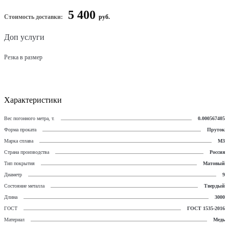
5 400
Стоимость доставки:
руб.
Доп услуги
Резка в размер
Характеристики
Вес погонного метра, т.
0.000567405
Форма проката
Пруток
Марка сплава
М3
Страна производства
Россия
Тип покрытия
Матовый
Диаметр
9
Состояние металла
Твердый
Длина
3000
ГОСТ
ГОСТ 1535-2016
Материал
Медь