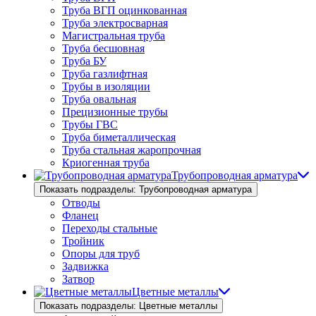
Труба ВГП оцинкованная
Труба электросварная
Магистральная труба
Труба бесшовная
Труба БУ
Труба газлифтная
Трубы в изоляции
Труба овальная
Прецизионные трубы
Трубы ГВС
Труба биметаллическая
Труба стальная жаропрочная
Криогенная труба
Трубопроводная арматура
Показать подразделы: Трубопроводная арматура
Отводы
Фланец
Переходы стальные
Тройник
Опоры для труб
Задвижка
Затвор
Цветные металлы
Показать подразделы: Цветные металлы