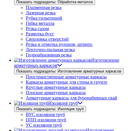
Показать подразделы: Обработка металла
Плазменная резка
Лазерная резка
Рубка гильотиной
Гибка металла
Резка газом
Размотка бухт
Сверловка отверстий
Резка и отмотка рулонов, штрипс
Ленточно-пильная резка
Гидроабразивная резка
Изготовление
арматурных каркасов
Показать подразделы: Изготовление арматурных каркасов
Пространственные арматурные каркасы
Каркасы арматурные для стены в грунте
Круглые арматурные каркасы
Плоские арматурные каркасы
Арматурные каркасы для буронабивных свай
Изоляция труб
Показать подразделы: Изоляция труб
ВУС изоляция труб
ЦПП изоляция труб
УС изоляция труб
Изготовление