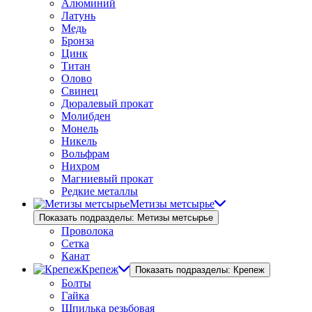
Алюминий
Латунь
Медь
Бронза
Цинк
Титан
Олово
Свинец
Дюралевый прокат
Молибден
Монель
Никель
Вольфрам
Нихром
Магниевый прокат
Редкие металлы
Метизы метсырье
Показать подразделы: Метизы метсырье
Проволока
Сетка
Канат
Крепеж
Показать подразделы: Крепеж
Болты
Гайка
Шпилька резьбовая