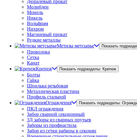
Дюралевый прокат
Молибден
Монель
Никель
Вольфрам
Нихром
Магниевый прокат
Редкие металлы
Метизы метсырье
Показать подразд
Проволока
Сетка
Канат
Крепеж
Показать подразделы: Крепеж
Болты
Гайка
Шпилька резьбовая
Металлическая пластина
Профиль стальной
Ограждения
Показать подразделы: Огражд
ПКЛ ограждения
Забор сварной секционный
3Д заборы из сварных прутьев
Заборы из профнастила
Забор из сетки рабицы в секциях
Временные строительные ограждения