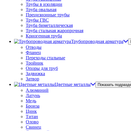
Трубы в изоляции
Труба овальная
Прецизионные трубы
Трубы ГВС
Труба биметаллическая
Труба стальная жаропрочная
Криогенная труба
Трубопроводная арматура
Отводы
Фланец
Переходы стальные
Тройник
Опоры для труб
Задвижка
Затвор
Цветные металлы
Показать подразд
Алюминий
Латунь
Медь
Бронза
Цинк
Титан
Олово
Свинец