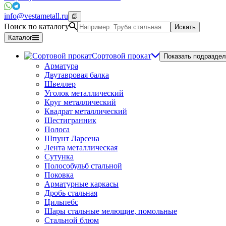
info@vestametall.ru
Поиск по каталогу
Искать
Каталог
Сортовой прокат
Показать подраздел
Арматура
Двутавровая балка
Швеллер
Уголок металлический
Круг металлический
Квадрат металлический
Шестигранник
Полоса
Шпунт Ларсена
Лента металлическая
Сутунка
Полособульб стальной
Поковка
Арматурные каркасы
Дробь стальная
Цильпебс
Шары стальные мелющие, помольные
Стальной блюм