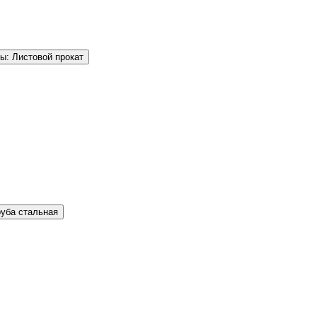
ы: Листовой прокат
руба стальная