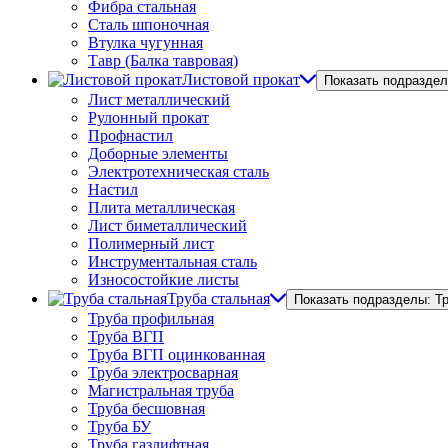
Фибра стальная
Сталь шпоночная
Втулка чугунная
Тавр (Балка тавровая)
Листовой прокат
Показать подраздел
Лист металлический
Рулонный прокат
Профнастил
Доборные элементы
Электротехническая сталь
Настил
Плита металлическая
Лист биметаллический
Полимерный лист
Инструментальная сталь
Износостойкие листы
Труба стальная
Показать подразделы: Т
Труба профильная
Труба ВГП
Труба ВГП оцинкованная
Труба электросварная
Магистральная труба
Труба бесшовная
Труба БУ
Труба газлифтная