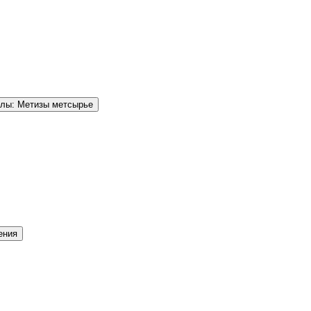
елы: Метизы метсырье
ения