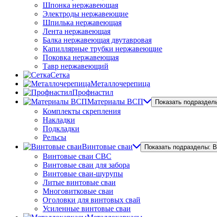
Шпонка нержавеющая
Электроды нержавеющие
Шпилька нержавеющая
Лента нержавеющая
Балка нержавеющая двутавровая
Капиллярные трубки нержавеющие
Поковка нержавеющая
Тавр нержавеющий
Сетка
Металлочерепица
Профнастил
Материалы ВСП
Показать подраздел
Комплекты скрепления
Накладки
Подкладки
Рельсы
Винтовые сваи
Показать подразделы: 
Винтовые сваи СВС
Винтовые сваи для забора
Винтовые сваи-шурупы
Литые винтовые сваи
Многовитковые сваи
Оголовки для винтовых свай
Усиленные винтовые сваи